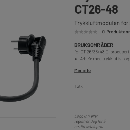
CT26-48
Trykkluftmodulen for 
0 Produktan
BRUKSOMRÅDER
for CT 26/36/48 EI produsert
Arbeid med trykklufts- og
Mer info
1 Stk
Logg inn eller
registrer deg for å
se din avtalepris