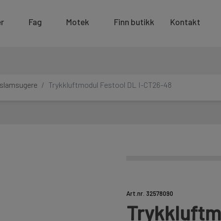
r
Fag
Motek
Finn butikk
Kontakt
g slamsugere
Trykkluftmodul Festool DL I-CT26-48
Art.nr. 32578090
Trykkluftm