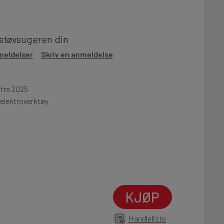
støvsugeren din
meldelser
Skriv en anmeldelse
 fra 2025
 elektroverktøy
KJØP
Handleliste