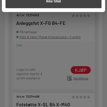
Ikke tillat
Art.nr. 72374503
Anleggsfot X-FG B4-FE
På nettlager
Klikk & Hent i Motek Kristiansand + 2 andre
1 Stk
KJØP
Logg inn eller
registrer deg for å
se din avtalepris
Handleliste
Art.nr. 72374498
Fotstøtte X-SL B4 X-M40