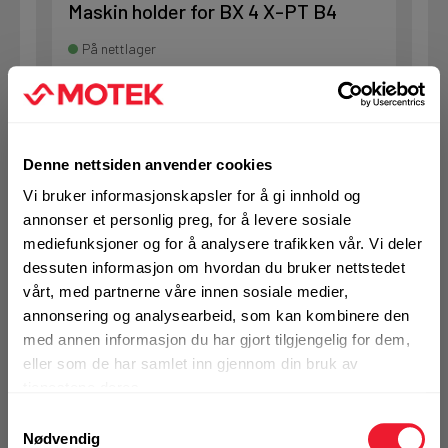
Maskin holder for BX 4 X-PT B4
På nettlager
1 Stk
Denne nettsiden anvender cookies
KJØP
Logg inn eller
Vi bruker informasjonskapsler for å gi innhold og
registrer deg for å
annonser et personlig preg, for å levere sosiale
se din avtalepris
Handleliste
mediefunksjoner og for å analysere trafikken vår. Vi deler
dessuten informasjon om hvordan du bruker nettstedet
vårt, med partnerne våre innen sosiale medier,
Art.nr. 72374499
annonsering og analysearbeid, som kan kombinere den
Anleggsfot X-FG B4-IF
med annen informasjon du har gjort tilgjengelig for dem,
eller som de har samlet inn gjennom din bruk av
På nettlager
tjenestene deres.
Klikk & Hent i Motek Gol
Samtykkevalg
1 Stk
Nødvendig