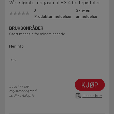
Vårt største magasin til BX 4 boltepistoler
Motek
0
Skriv en
Produktanmeldelser
anmeldelse
BRUKSOMRÅDER
Finn butikk
Stort magasin for mindre nedetid
Kontakt og åpningstider
Mer info
Kontakt
1 Stk
Fra rådgivning til sporing av ordre
Kampanjer
KJØP
Logg inn eller
Kvalitetsprodukter til ekstra gode priser
registrer deg for å
se din avtalepris
Handleliste
Produktnyheter
Siste nytt om dine favorittprodukter