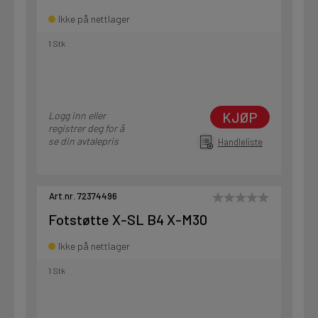
Ikke på nettlager
1 Stk
KJØP
Logg inn eller
registrer deg for å
se din avtalepris
Handleliste
Art.nr. 72374496
Fotstøtte X-SL B4 X-M30
Ikke på nettlager
1 Stk