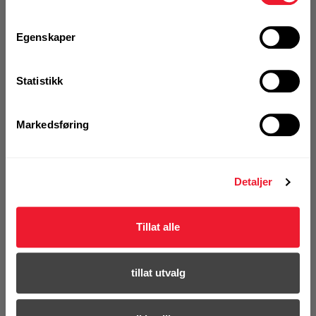
Egenskaper
KJØP
Logg inn eller
registrer deg for å
se din avtalepris
Statistikk
Handleliste
Markedsføring
Art.nr. 72374500
Anleggsfot X-FG B4-ME
Detaljer
På nettlager
1 Stk
Tillat alle
tillat utvalg
KJØP
Logg inn eller
registrer deg for å
se din avtalepris
Handleliste