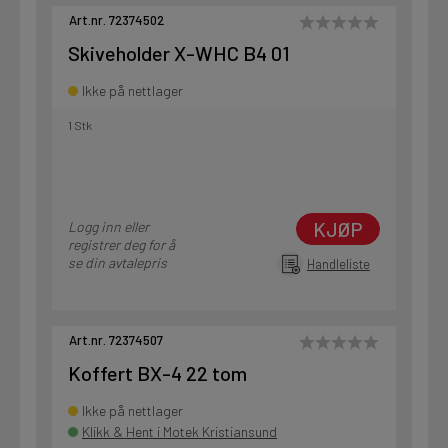
Art.nr. 72374502
Skiveholder X-WHC B4 01
Ikke på nettlager
1 Stk
KJØP
Logg inn eller
registrer deg for å
se din avtalepris
Handleliste
Art.nr. 72374507
Koffert BX-4 22 tom
Ikke på nettlager
Klikk & Hent i Motek Kristiansund