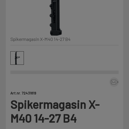
Kjemi, vindsperre og branntetting
Mine henvendelser
Installasjon
Spikermagasin X-M40 14-27 B4
Prislister
Annet
Firmainformasjon
Tjenester
Prosjekter
Art.nr. 72431819
Spikermagasin X-
LOGG UT
Fag
M40 14-27 B4