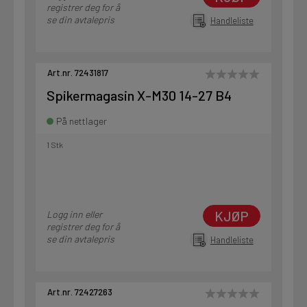
registrer deg for å
se din avtalepris
Handleliste
Art.nr. 72431817
Spikermagasin X-M30 14-27 B4
På nettlager
1 Stk
KJØP
Logg inn eller
registrer deg for å
se din avtalepris
Handleliste
Art.nr. 72427263