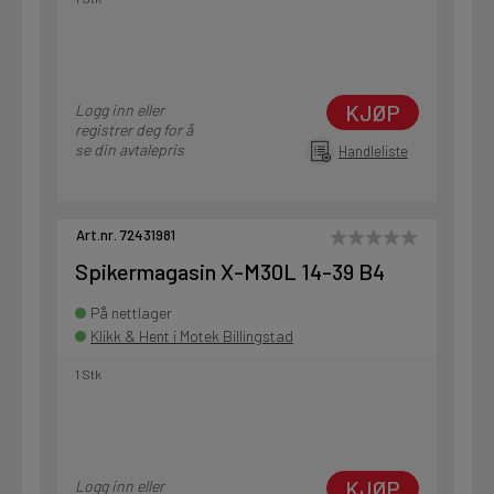
KJØP
Logg inn eller
registrer deg for å
se din avtalepris
Handleliste
Art.nr. 72431981
Spikermagasin X-M30L 14-39 B4
På nettlager
Klikk & Hent i Motek Billingstad
1 Stk
KJØP
Logg inn eller