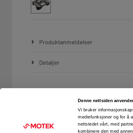
Produktanmeldelser
Detaljer
Denne nettsiden anvende
Vi bruker informasjonskapsl
mediefunksjoner og for å a
nettstedet vårt, med part
TJENESTER
FIRMAINFORMASJON
kombinere den med annen in