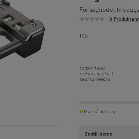
For saghodet til veg
0 Produktan
1 Stk
Logg inn eller
registrer deg for å
se din avtalepris
Ikke på nettlager
Bestill demo