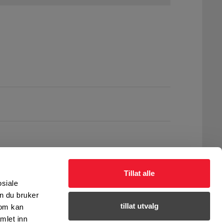
Tillat alle
osiale
n du bruker
tillat utvalg
som kan
mlet inn