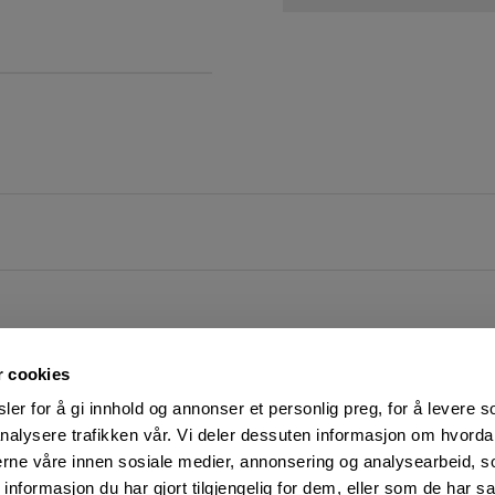
r cookies
er for å gi innhold og annonser et personlig preg, for å levere s
nalysere trafikken vår. Vi deler dessuten informasjon om hvorda
nerne våre innen sosiale medier, annonsering og analysearbeid, 
FØLG OSS PÅ
KUNDESERVICE:
formasjon du har gjort tilgjengelig for dem, eller som de har sa
Man-Fre: 07:00 - 16:00