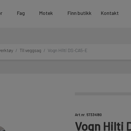
r
Fag
Motek
Finn butikk
Kontakt
verktøy
Til veggsag
Vogn Hilti DS-CA5-E
Art.nr. 57334180
Vogn Hilti