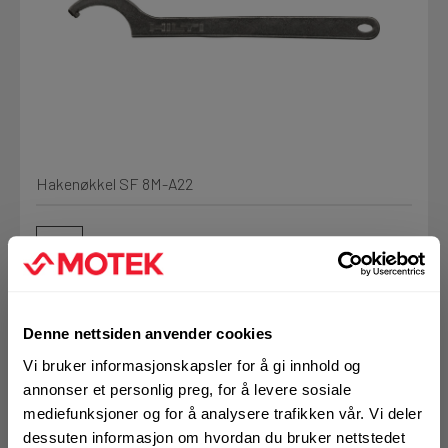
Min Fleet
NYHET
Kjemi, vindsperre og branntetting
Installasjon
Mine henvendelser
Annet
Hakenøkkel SF 8M-A22
Prislister
Firmainformasjon
Tjenester
Denne nettsiden anvender cookies
Prosjekter
Vi bruker informasjonskapsler for å gi innhold og
Art.nr. 72070677
Fag
annonser et personlig preg, for å levere sosiale
Hakenøkkel Hilti SF
LOGG UT
mediefunksjoner og for å analysere trafikken vår. Vi deler
dessuten informasjon om hvordan du bruker nettstedet