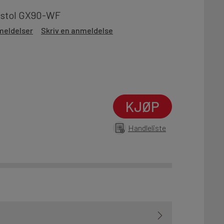
rpistol GX90-WF
meldelser
Skriv en anmeldelse
KJØP
Handleliste