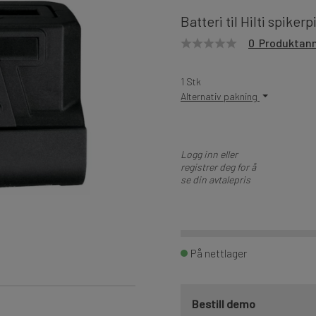
Batteri til Hilti spike
0 Produktan
1 Stk
Alternativ pakning
Logg inn eller
registrer deg for å
se din avtalepris
På nettlager
Bestill demo