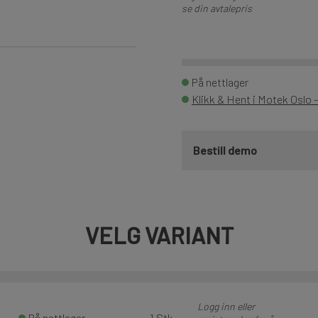
se din avtalepris
På nettlager
Klikk & Hent i Motek Oslo 
Bestill demo
VELG VARIANT
Logg inn eller
På nettlager
1 Stk