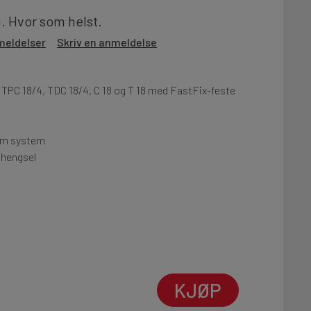
g. Hvor som helst.
meldelser
Skriv en anmeldelse
TPC 18/4, TDC 18/4, C 18 og T 18 med FastFix-feste
 mm system
. hengsel
KJØP