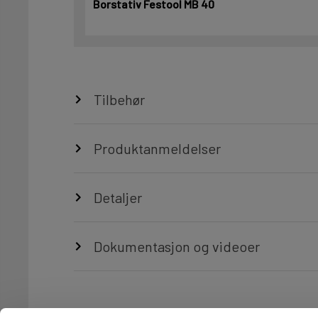
Borstativ Festool MB 40
Tilbehør
Produktanmeldelser
Detaljer
Dokumentasjon og videoer