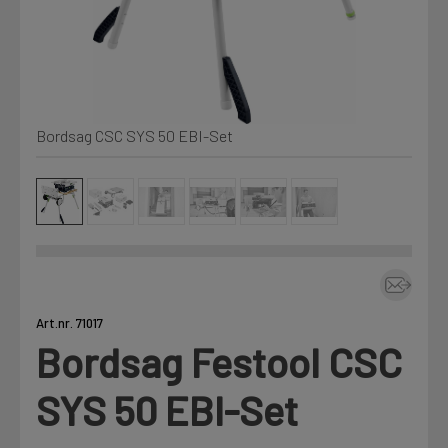
Kjemi, vindsperre og branntetting
Mine henvendelser
Installasjon
Bordsag CSC SYS 50 EBI-Set
Prislister
Annet
Firmainformasjon
Tjenester
Prosjekter
Art.nr. 71017
Bordsag Festool CSC
LOGG UT
Fag
SYS 50 EBI-Set