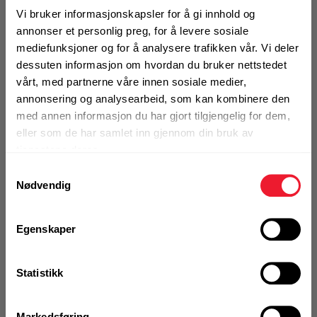
1 Stk
Vi bruker informasjonskapsler for å gi innhold og
annonser et personlig preg, for å levere sosiale
mediefunksjoner og for å analysere trafikken vår. Vi deler
dessuten informasjon om hvordan du bruker nettstedet
KJØP
Logg inn eller
vårt, med partnerne våre innen sosiale medier,
registrer deg for å
annonsering og analysearbeid, som kan kombinere den
se din avtalepris
Handleliste
med annen informasjon du har gjort tilgjengelig for dem,
eller som de har samlet inn gjennom din bruk av
tjenestene deres.
Samtykkevalg
Ikke på nettlager
Nødvendig
Klikk & Hent i Motek Oslo - Brobekk + 21 andre
Egenskaper
Bestill demo
Statistikk
Markedsføring