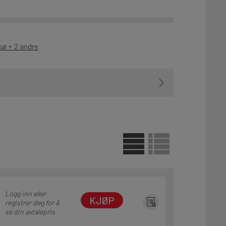
sø + 2 andre
Logg inn eller
KJØP
registrer deg for å
se din avtalepris