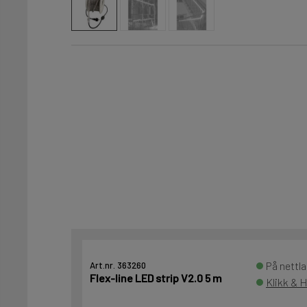
På nettla
Art.nr. 363260
Flex-line LED strip V2.0 5 m
Klikk & H