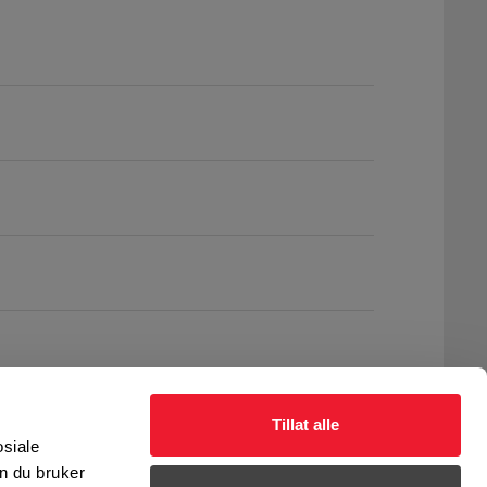
Tillat alle
osiale
n du bruker