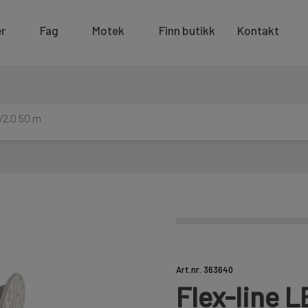
r
Fag
Motek
Finn butikk
Kontakt
 V2.0 50 m
Art.nr. 363640
Flex-line L