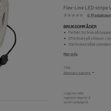
Flex-Line LED-stripe 
0 Produktan
BRUKSOMRÅDER
Perfekt for bruk på byggep
Ofte brukt på stillaser, i 
Kan brukes både utendørs
Mer info
1 Stk
Alternativ pakning
Logg inn eller
registrer deg for å
se din avtalepris