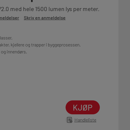
V2.0 med hele 1500 lumen lys per meter.
meldelser
Skriv en anmeldelse
lasser.
sjakter, kjellere og trapper i byggeprosessen.
 og innendørs.
KJØP
Handleliste