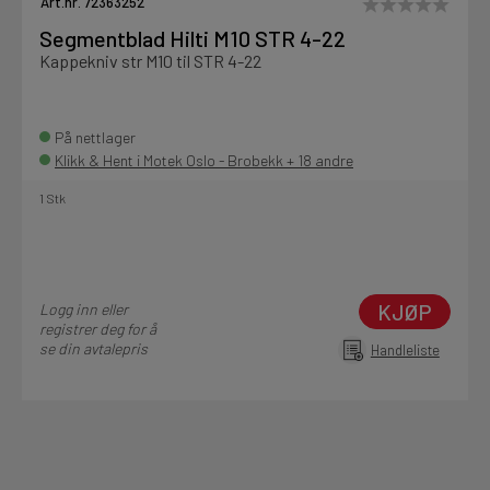
Art.nr. 72363252
Segmentblad Hilti M10 STR 4-22
Kappekniv str M10 til STR 4-22
På nettlager
Klikk & Hent i Motek Oslo - Brobekk + 18 andre
1 Stk
KJØP
Logg inn eller
registrer deg for å
se din avtalepris
Handleliste