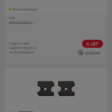
Ikke på nettlager
1 Stk
Alternativ pakning
KJØP
Logg inn eller
registrer deg for å
se din avtalepris
Handleliste