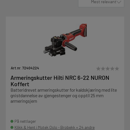
Mest relevant
NURON
(6)
Kjemi, vindsperre og branntetting
Mine henvendelser
Vis utgåtte produkter
Installasjon
Nei
9
Prislister
Annet
Firmainformasjon
Art.nr. 72404224
Armeringskutter Hilti NRC 6-22 NURON
Tjenester
Koffert
Prosjekter
Batteridrevet armeringskutter for kaldskjæring med lite
gnistdannelse av gjengestenger og opptil 25 mm
armeringsjern
LOGG UT
Fag
På nettlager
Klikk & Hent i Motek Oslo - Brobekk + 24 andre