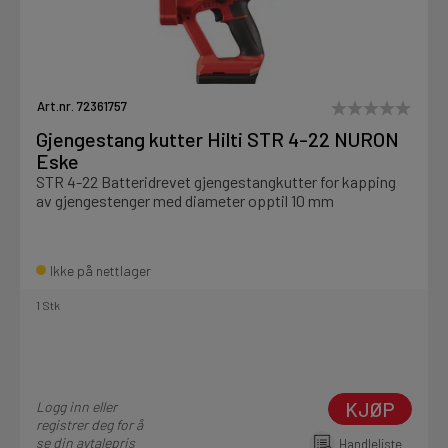
Art.nr. 72361757
Gjengestang kutter Hilti STR 4-22 NURON
Eske
STR 4-22 Batteridrevet gjengestangkutter for kapping
av gjengestenger med diameter opptil 10 mm
Ikke på nettlager
1 Stk
KJØP
Logg inn eller
registrer deg for å
se din avtalepris
Handleliste