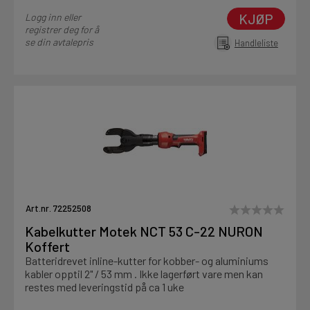
KJØP
Logg inn eller
registrer deg for å
se din avtalepris
Handleliste
Art.nr. 72252508
Kabelkutter Motek NCT 53 C-22 NURON
Koffert
Batteridrevet inline-kutter for kobber- og aluminiums
kabler opptil 2" / 53 mm . Ikke lagerført vare men kan
restes med leveringstid på ca 1 uke