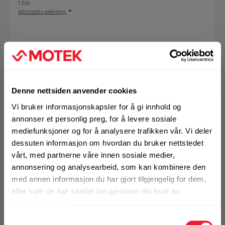
1 Stk
Alternativ pakning
KJØP
Logg inn eller
registrer deg for å
se din avtalepris
Handleliste
Denne nettsiden anvender cookies
Vi bruker informasjonskapsler for å gi innhold og
annonser et personlig preg, for å levere sosiale
mediefunksjoner og for å analysere trafikken vår. Vi deler
dessuten informasjon om hvordan du bruker nettstedet
vårt, med partnerne våre innen sosiale medier,
annonsering og analysearbeid, som kan kombinere den
med annen informasjon du har gjort tilgjengelig for dem,
eller som de har samlet inn gjennom din bruk av
Art.nr. 72363250
tjenestene deres.
Segmentblad Hilti M6 STR 4-22
Samtykkevalg
Kappekniv str M6 til STR 4-22