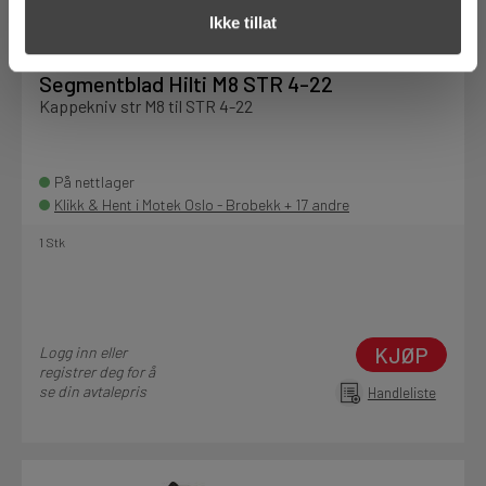
Ikke tillat
Art.nr. 72363251
Segmentblad Hilti M8 STR 4-22
Kappekniv str M8 til STR 4-22
På nettlager
Klikk & Hent i Motek Oslo - Brobekk + 17 andre
1 Stk
KJØP
Logg inn eller
registrer deg for å
se din avtalepris
Handleliste