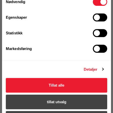
Nødvendig
På nettlager
Egenskaper
Klikk & Hent i Motek Oslo - Brobekk + 16 andre
1 Stk
Statistikk
Markedsføring
KJØP
Logg inn eller
registrer deg for å
se din avtalepris
Handleliste
Detaljer
Tillat alle
tillat utvalg