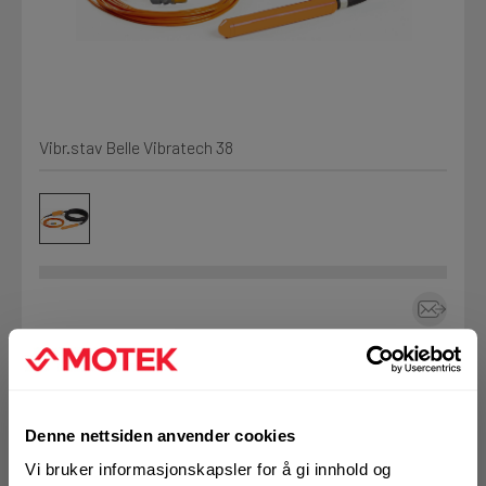
Kjemi, vindsperre og branntetting
Mine henvendelser
Installasjon
Vibr.stav Belle Vibratech 38
Prislister
Annet
Firmainformasjon
Tjenester
Prosjekter
Art.nr. 400130
Stavvibrator Belle
LOGG UT
Fag
Vibratech 38
Denne nettsiden anvender cookies
Vi bruker informasjonskapsler for å gi innhold og