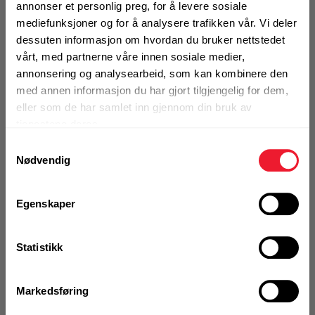
UTGÅTT VARE
Stavvibrator fra Belle med
annonser et personlig preg, for å levere sosiale
Motek
mediefunksjoner og for å analysere trafikken vår. Vi deler
innebygget omformer
dessuten informasjon om hvordan du bruker nettstedet
0
Skriv en
vårt, med partnerne våre innen sosiale medier,
Produktanmeldelser
anmeldelse
annonsering og analysearbeid, som kan kombinere den
Finn butikk
med annen informasjon du har gjort tilgjengelig for dem,
BRUKSOMRÅDER
Kontakt og åpningstider
eller som de har samlet inn gjennom din bruk av
En svært pålitelig, høy frekvent, elektronisk
tjenestene deres.
stavvibrator designet for de tøffeste jobber
Samtykkevalg
Vibrering av betong for redusering av luftbobler og
Kontakt
Nødvendig
hulrom
Fra rådgivning til sporing av ordre
Mer info
Egenskaper
Kampanjer
Kvalitetsprodukter til ekstra gode priser
Utgått produkt
Statistikk
Markedsføring
Produktnyheter
Denne varen finnes ikke lenger i
Siste nytt om dine favorittprodukter