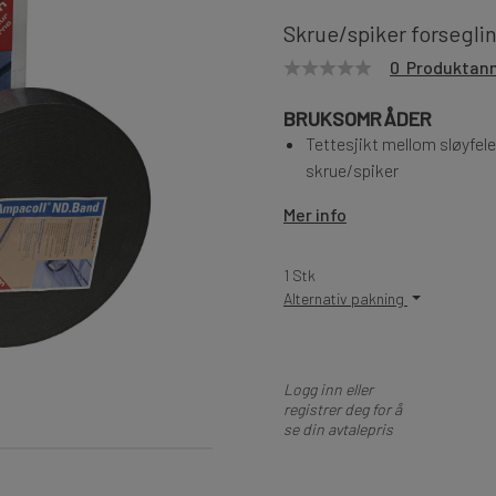
Skrue/spiker forsegl
0 Produktan
BRUKSOMRÅDER
Tettesjikt mellom sløyfel
skrue/spiker
Mer info
1 Stk
Alternativ pakning
Logg inn eller
registrer deg for å
se din avtalepris