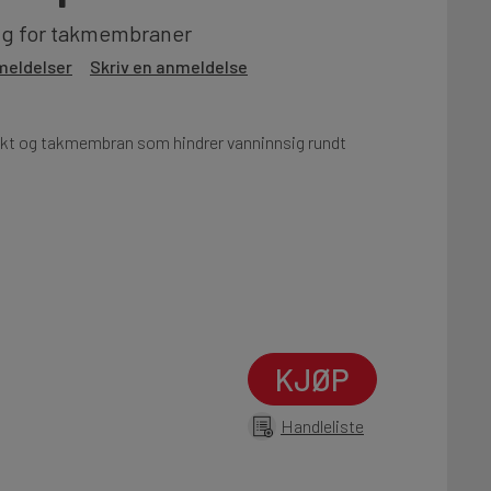
ing for takmembraner
meldelser
Skriv en anmeldelse
ekt og takmembran som hindrer vanninnsig rundt
KJØP
Handleliste