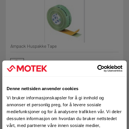
Min Fleet
NYHET
Kjemi, vindsperre og branntetting
Mine henvendelser
Installasjon
Ampack Huspakke Tape
Annet
Prislister
Firmainformasjon
Tjenester
Denne nettsiden anvender cookies
Prosjekter
Vi bruker informasjonskapsler for å gi innhold og
Art.nr. K521002
annonser et personlig preg, for å levere sosiale
Ampack Huspakke
Fag
LOGG UT
mediefunksjoner og for å analysere trafikken vår. Vi deler
dessuten informasjon om hvordan du bruker nettstedet
tape
vårt, med partnerne våre innen sosiale medier,