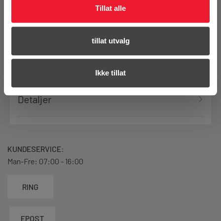
Tillat alle
Settet leveres med følgende produkter
tillat utvalg
Produktanmeldelser
Ikke tillat
Detaljer
KUNDESERVICE:
Man-Fre: 07:00 - 16:00
RING
EPOST