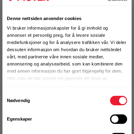
smøremiddel 400 ml
Motek
Denne nettsiden anvender cookies
PTFE-basert smøremiddel som er helt fritt
Vi bruker informasjonskapsler for å gi innhold og
for olje og fett
Finn butikk
annonser et personlig preg, for å levere sosiale
0
Skriv en
mediefunksjoner og for å analysere trafikken vår. Vi deler
Kontakt og åpningstider
Produktanmeldelser
anmeldelse
dessuten informasjon om hvordan du bruker nettstedet
vårt, med partnerne våre innen sosiale medier,
BRUKSOMRÅDER
annonsering og analysearbeid, som kan kombinere den
Kontakt
Effektiv tørr smøring av bevegelige deler.
med annen informasjon du har gjort tilgjengelig for dem,
Fra rådgivning til sporing av ordre
Tørker raskt og tiltrekker seg hverken smuss eller olje.
eller som de har samlet inn gjennom din bruk av
Smører samt minsker friksjon og slitasje på både
tjenestene deres.
metall, plast og andre materialer som f.eks. glass og
Samtykkevalg
Kampanjer
tre.
Nødvendig
Kvalitetsprodukter til ekstra gode priser
Mer info
Egenskaper
Produktnyheter
1 Stk
Siste nytt om dine favorittprodukter
Alternativ pakning