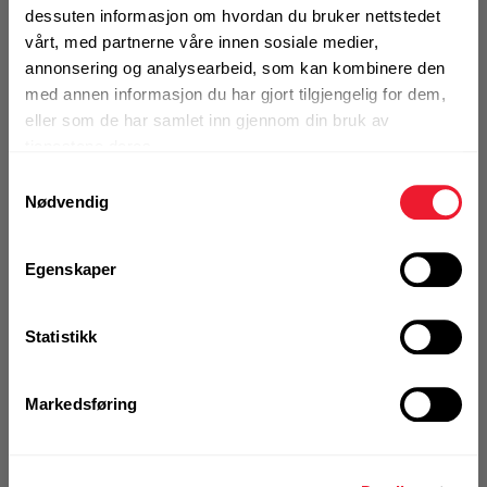
Vinkel for feste av MT skinne mot
dessuten informasjon om hvordan du bruker nettstedet
Motek
panel/plate
vårt, med partnerne våre innen sosiale medier,
annonsering og analysearbeid, som kan kombinere den
0
Skriv en
med annen informasjon du har gjort tilgjengelig for dem,
Produktanmeldelser
anmeldelse
eller som de har samlet inn gjennom din bruk av
Finn butikk
tjenestene deres.
Kontakt og åpningstider
1 Pakke a 8 Stk
Samtykkevalg
Alternativ pakning
Nødvendig
Kontakt
KJØP
Fra rådgivning til sporing av ordre
Egenskaper
Logg inn eller
registrer deg for å
se din avtalepris
Handleliste
Statistikk
Kampanjer
Kvalitetsprodukter til ekstra gode priser
Markedsføring
Ikke på nettlager
Produktnyheter
Siste nytt om dine favorittprodukter