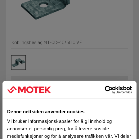
Kjemi, vindsperre og branntetting
Mine henvendelser
Installasjon
Koblingsbeslag MT-CC-40/50 C VF
Prislister
Annet
Firmainformasjon
Tjenester
Prosjekter
Art.nr. 72353779
Koblingsbeslag MT-
Denne nettsiden anvender cookies
LOGG UT
Fag
Vi bruker informasjonskapsler for å gi innhold og
CC-40/50 C VF
annonser et personlig preg, for å levere sosiale
mediefunksjoner og for å analysere trafikken vår. Vi deler