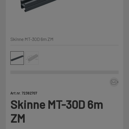
Kjemi, vindsperre og branntetting
Mine henvendelser
Installasjon
Skinne MT-30D 6m ZM
Prislister
Annet
Firmainformasjon
Tjenester
Prosjekter
Art.nr. 72362707
Skinne MT-30D 6m
LOGG UT
Fag
ZM