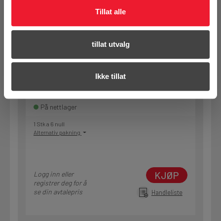
Tillat alle
KJØP
Logg inn eller
registrer deg for å
se din avtalepris
Handleliste
tillat utvalg
Art.nr. 72268520
Ikke tillat
Skinne MT-40D 6m ZM
På nettlager
1 Stk a 6 null
Alternativ pakning
KJØP
Logg inn eller
registrer deg for å
se din avtalepris
Handleliste