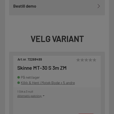
Bestill demo
VELG VARIANT
Art.nr. 72268499
Skinne MT-30 S 3m ZM
På nettlager
Klikk & Hent i Motek Bodø + 5 andre
1 Stk a 3 null
Alternativ pakning