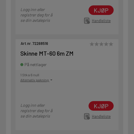
KJØP
Logg inn eller
registrer deg for å
se din avtalepris
Handleliste
Art.nr. 72268516
Skinne MT-60 6m ZM
På nettlager
1 Stk a 6 null
Alternativ pakning
KJØP
Logg inn eller
registrer deg for å
se din avtalepris
Handleliste