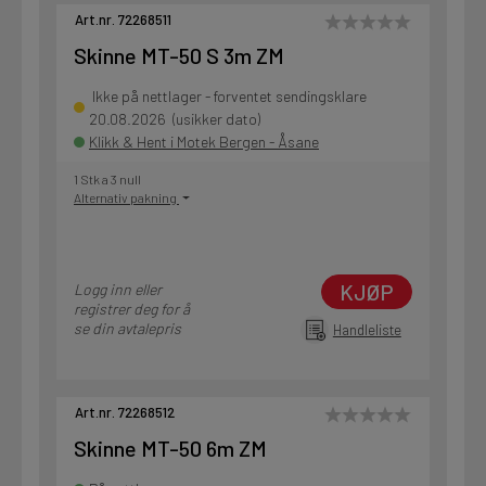
Art.nr. 72268511
Skinne MT-50 S 3m ZM
Ikke på nettlager - forventet sendingsklare
20.08.2026 (usikker dato)
Klikk & Hent i Motek Bergen - Åsane
1 Stk a 3 null
Alternativ pakning
KJØP
Logg inn eller
registrer deg for å
se din avtalepris
Handleliste
Art.nr. 72268512
Skinne MT-50 6m ZM