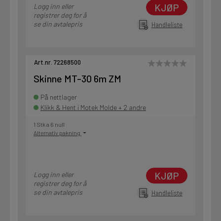
KJØP
Logg inn eller
registrer deg for å
se din avtalepris
Handleliste
Art.nr. 72268500
Skinne MT-30 6m ZM
På nettlager
Klikk & Hent i Motek Molde + 2 andre
1 Stk a 6 null
Alternativ pakning
KJØP
Logg inn eller
registrer deg for å
se din avtalepris
Handleliste