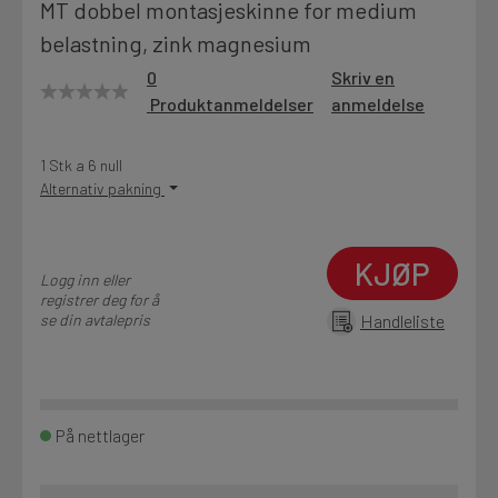
MT dobbel montasjeskinne for medium
Motek
belastning, zink magnesium
0
Skriv en
Produktanmeldelser
anmeldelse
Finn butikk
Kontakt og åpningstider
1 Stk a 6 null
Alternativ pakning
Kontakt
KJØP
Fra rådgivning til sporing av ordre
Logg inn eller
registrer deg for å
se din avtalepris
Handleliste
Kampanjer
Kvalitetsprodukter til ekstra gode priser
På nettlager
Produktnyheter
Siste nytt om dine favorittprodukter