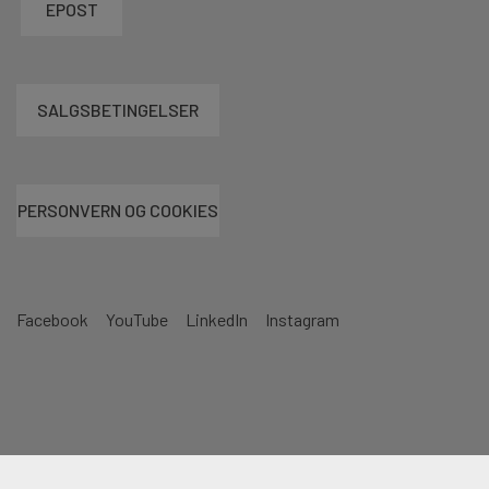
EPOST
SALGSBETINGELSER
PERSONVERN OG COOKIES
Facebook
YouTube
LinkedIn
Instagram