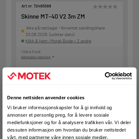
Art.nr. 72465568
Skinne MT-40 V2 3m ZM
Ikke på nettlager - forventet sendingsklare
20.08.2026 (usikker dato)
Klikk & Hent i Motek Bodø + 2 andre
1 Stk a 3 null
Alternativ pakning
KJØP
Logg inn eller
registrer deg for å
se din avtalepris
Handleliste
Denne nettsiden anvender cookies
Vi bruker informasjonskapsler for å gi innhold og
annonser et personlig preg, for å levere sosiale
Art.nr. 72465569
mediefunksjoner og for å analysere trafikken vår. Vi deler
Skinne MT-40 V2 6m ZM
dessuten informasjon om hvordan du bruker nettstedet
vårt, med partnerne våre innen sosiale medier,