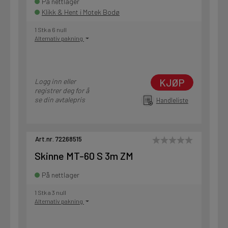
På nettlager
Klikk & Hent i Motek Bodø
1 Stk a 6 null
Alternativ pakning
KJØP
Logg inn eller
registrer deg for å
se din avtalepris
Handleliste
Art.nr. 72268515
Skinne MT-60 S 3m ZM
På nettlager
1 Stk a 3 null
Alternativ pakning