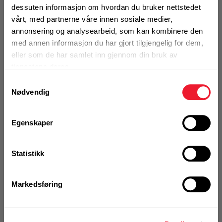
Flat skive til montasje av rørklammer til
dessuten informasjon om hvordan du bruker nettstedet
Motek
nedhengte MT-skinner
vårt, med partnerne våre innen sosiale medier,
annonsering og analysearbeid, som kan kombinere den
0
Skriv en
med annen informasjon du har gjort tilgjengelig for dem,
Produktanmeldelser
anmeldelse
eller som de har samlet inn gjennom din bruk av
Finn butikk
tjenestene deres.
Kontakt og åpningstider
1 Pakke a 100 Stk
Samtykkevalg
Alternativ pakning
Nødvendig
Kontakt
KJØP
Fra rådgivning til sporing av ordre
Egenskaper
Logg inn eller
registrer deg for å
se din avtalepris
Handleliste
Statistikk
Kampanjer
Kvalitetsprodukter til ekstra gode priser
Markedsføring
Ikke på nettlager
Produktnyheter
Siste nytt om dine favorittprodukter