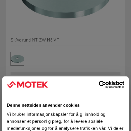
Kjemi, vindsperre og branntetting
Mine henvendelser
Installasjon
Skive rund MT-ZW M8 VF
Prislister
Annet
Firmainformasjon
Tjenester
Prosjekter
Art.nr. 72283114
Skive rund MT-ZW M8
Denne nettsiden anvender cookies
LOGG UT
Fag
Vi bruker informasjonskapsler for å gi innhold og
VF
annonser et personlig preg, for å levere sosiale
mediefunksjoner og for å analysere trafikken vår. Vi deler