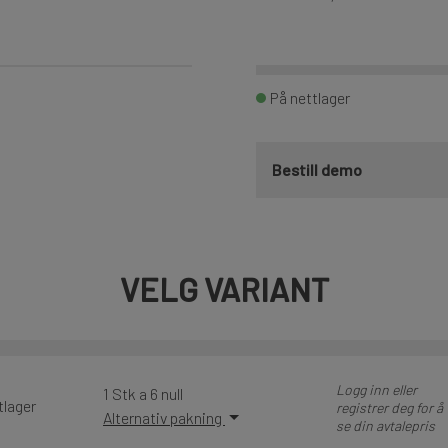
På nettlager
Bestill demo
VELG VARIANT
Logg inn eller
1 Stk a 6 null
tlager
registrer deg for å
Alternativ pakning
se din avtalepris