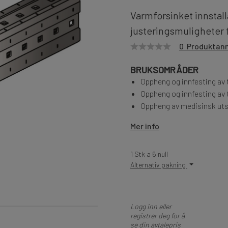
Varmforsinket innstal
justeringsmuligheter 
0 Produktan
BRUKSOMRÅDER
Oppheng og innfesting av 
Oppheng og innfesting av t
Oppheng av medisinsk utst
Mer info
1 Stk a 6 null
Alternativ pakning
Logg inn eller
registrer deg for å
se din avtalepris