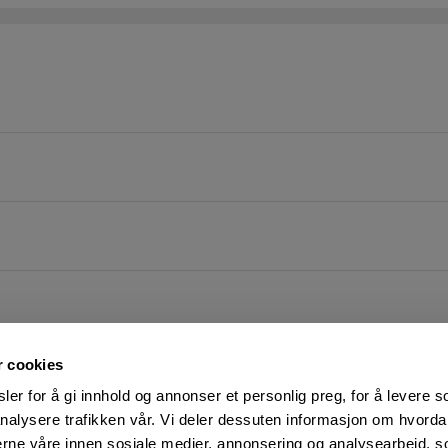
r cookies
er for å gi innhold og annonser et personlig preg, for å levere s
nalysere trafikken vår. Vi deler dessuten informasjon om hvorda
nerne våre innen sosiale medier, annonsering og analysearbeid, 