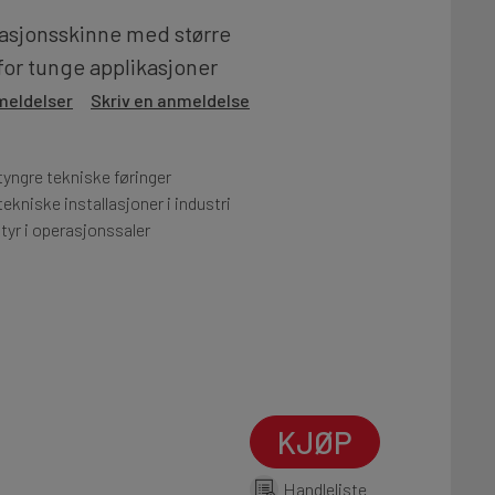
lasjonsskinne med større
for tunge applikasjoner
meldelser
Skriv en anmeldelse
tyngre tekniske føringer
ekniske installasjoner i industri
yr i operasjonssaler
KJØP
Handleliste