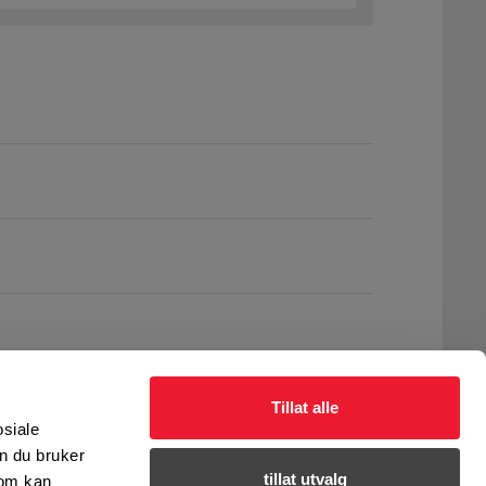
Tillat alle
osiale
n du bruker
tillat utvalg
som kan