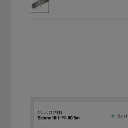
Art.nr. 7304799
På net
Skinne Hilti MI-90 6m