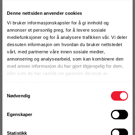
Varmforsinket innstallasjonsskinne med
Motek
større justeringsmuligheter for tunge
Denne nettsiden anvender cookies
applikasjoner - Full kompatibilitet med
Vi bruker informasjonskapsler for å gi innhold og
både MQ og MI skinnesystemer
annonser et personlig preg, for å levere sosiale
Finn butikk
mediefunksjoner og for å analysere trafikken vår. Vi deler
0
Skriv en
Kontakt og åpningstider
dessuten informasjon om hvordan du bruker nettstedet
Produktanmeldelser
anmeldelse
vårt, med partnerne våre innen sosiale medier,
annonsering og analysearbeid, som kan kombinere den
BRUKSOMRÅDER
Kontakt
med annen informasjon du har gjort tilgjengelig for dem,
Oppheng og innfesting av tyngre tekniske føringer
Fra rådgivning til sporing av ordre
eller som de har samlet inn gjennom din bruk av
Oppheng og innfesting av tekniske installasjoner i
tjenestene deres.
industri
Oppheng av medisinsk utstyr i operasjonssaler
Samtykkevalg
Kampanjer
Nødvendig
Mer info
Kvalitetsprodukter til ekstra gode priser
Egenskaper
1 Stk a 6 null
Alternativ pakning
Produktnyheter
Statistikk
Siste nytt om dine favorittprodukter