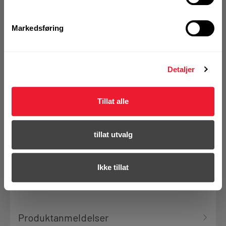
KJØP
Logg inn eller
Markedsføring
registrer deg for å
se din avtalepris
Handleliste
Detaljer
På nettlager
Tillat alle
Klikk & Hent i Motek Trondheim
tillat utvalg
Bestill demo
Ikke tillat
Produktanmeldelser