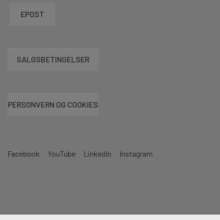
EPOST
SALGSBETINGELSER
PERSONVERN OG COOKIES
Facebook
YouTube
LinkedIn
Instagram