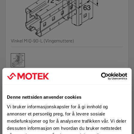
Kjemi, vindsperre og branntetting
Mine henvendelser
Installasjon
Vinkel MIQ-90-L (Vingemuttere)
Prislister
Annet
Firmainformasjon
Tjenester
Prosjekter
Art.nr. 72119868
Denne nettsiden anvender cookies
Kobling Hilti MIQ-90-L
Vi bruker informasjonskapsler for å gi innhold og
LOGG UT
Fag
annonser et personlig preg, for å levere sosiale
sett
mediefunksjoner og for å analysere trafikken vår. Vi deler
dessuten informasjon om hvordan du bruker nettstedet