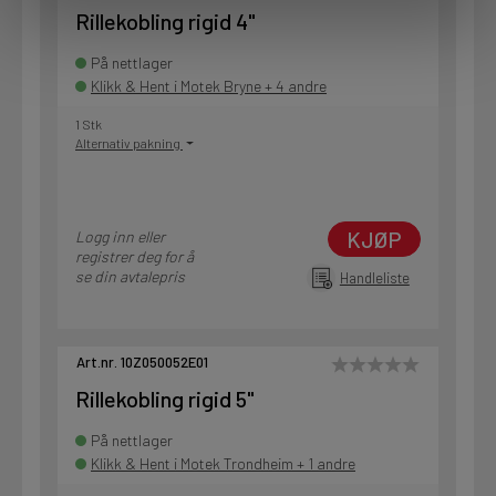
Rillekobling rigid 4"
På nettlager
Klikk & Hent i Motek Bryne + 4 andre
1 Stk
Alternativ pakning
KJØP
Logg inn eller
registrer deg for å
se din avtalepris
Handleliste
Art.nr. 10Z050052E01
Rillekobling rigid 5"
På nettlager
Klikk & Hent i Motek Trondheim + 1 andre