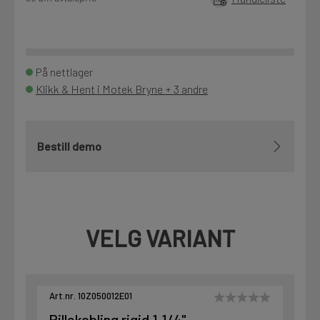
På nettlager
Klikk & Hent i Motek Bryne + 3 andre
Bestill demo
VELG VARIANT
Art.nr. 10Z050012E01
Rillekobling rigid 1.1/4"