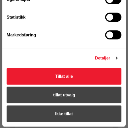
se din avtalepris
Handleliste
Statistikk
Art.nr. 10Z050030E01
Markedsføring
Rillekobling rigid 3"
På nettlager
Klikk & Hent i Motek Bryne + 3 andre
Detaljer
1 Stk
Alternativ pakning
Tillat alle
KJØP
Logg inn eller
tillat utvalg
registrer deg for å
se din avtalepris
Handleliste
Ikke tillat
Art.nr. 10Z050045E01