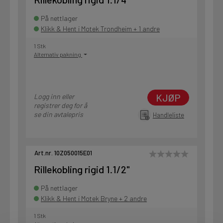
På nettlager
Klikk & Hent i Motek Trondheim + 1 andre
1 Stk
Alternativ pakning
KJØP
Logg inn eller
registrer deg for å
se din avtalepris
Handleliste
Art.nr. 10Z050015E01
Rillekobling rigid 1.1/2"
På nettlager
Klikk & Hent i Motek Bryne + 2 andre
1 Stk