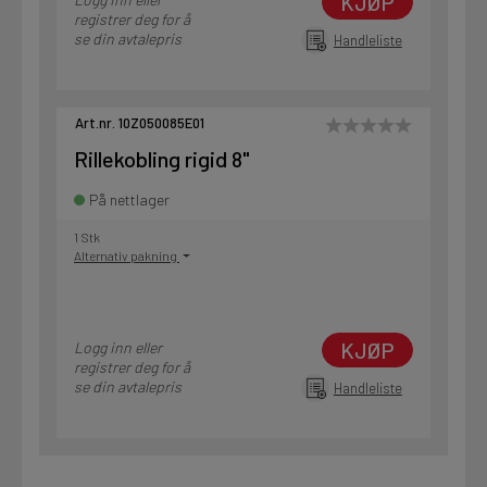
KJØP
registrer deg for å
se din avtalepris
Handleliste
Art.nr. 10Z050085E01
Rillekobling rigid 8"
På nettlager
1 Stk
Alternativ pakning
KJØP
Logg inn eller
registrer deg for å
se din avtalepris
Handleliste