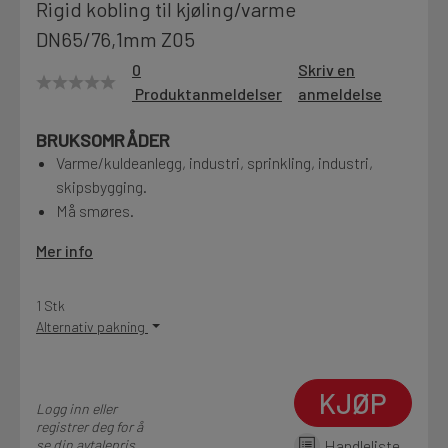
Rigid kobling til kjøling/varme
Motek
DN65/76,1mm Z05
0
Skriv en
Produktanmeldelser
anmeldelse
Finn butikk
BRUKSOMRÅDER
Kontakt og åpningstider
Varme/kuldeanlegg, industri, sprinkling, industri,
skipsbygging.
Må smøres.
Kontakt
Fra rådgivning til sporing av ordre
Mer info
1 Stk
Kampanjer
Alternativ pakning
Kvalitetsprodukter til ekstra gode priser
KJØP
Logg inn eller
Produktnyheter
registrer deg for å
Siste nytt om dine favorittprodukter
se din avtalepris
Handleliste