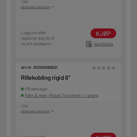
1 Stk
Alternativ pakning
KJØP
Logg inn eller
registrer deg for å
se din avtalepris
Handleliste
Art.nr. 10Z050065E01
Rillekobling rigid 6"
På nettlager
Klikk & Hent i Motek Trondheim + 1 andre
1 Stk
Alternativ pakning
Logg inn eller