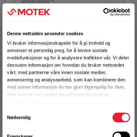
Alternativ pakning
KJØP
Logg inn eller
registrer deg for å
Denne nettsiden anvender cookies
se din avtalepris
Handleliste
Vi bruker informasjonskapsler for å gi innhold og
annonser et personlig preg, for å levere sosiale
mediefunksjoner og for å analysere trafikken vår. Vi deler
Art.nr. 10Z050020E01
dessuten informasjon om hvordan du bruker nettstedet
Rillekobling rigid 2"
vårt, med partnerne våre innen sosiale medier,
annonsering og analysearbeid, som kan kombinere den
På nettlager
med annen informasjon du har gjort tilgjengelig for dem,
Klikk & Hent i Motek Bryne + 3 andre
eller som de har samlet inn gjennom din bruk av
1 Stk
tjenestene deres.
Alternativ pakning
Samtykkevalg
Nødvendig
KJØP
Logg inn eller
Egenskaper
registrer deg for å