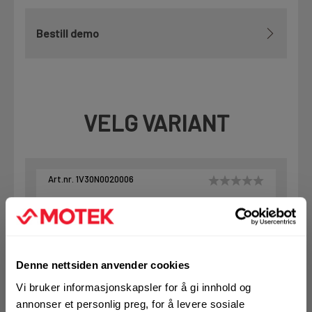
Bestill demo
VELG VARIANT
Art.nr. 1V30N0020006
Ventil 2" epoxy SJ-300N-L
På nettlager
Klikk & Hent i Motek Trondheim + 1 andre
Denne nettsiden anvender cookies
1 Stk
Alternativ pakning
Vi bruker informasjonskapsler for å gi innhold og
annonser et personlig preg, for å levere sosiale