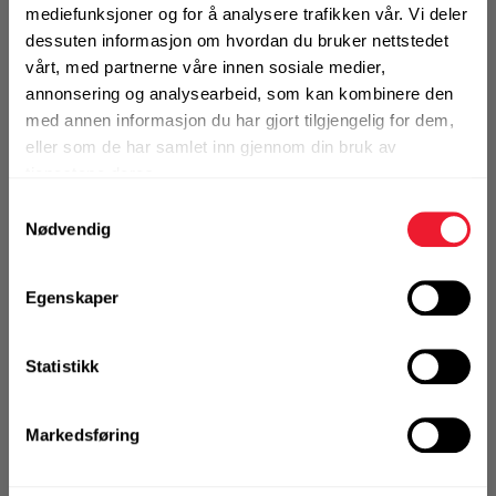
mediefunksjoner og for å analysere trafikken vår. Vi deler
KJØP
dessuten informasjon om hvordan du bruker nettstedet
Logg inn eller
registrer deg for å
vårt, med partnerne våre innen sosiale medier,
se din avtalepris
Handleliste
annonsering og analysearbeid, som kan kombinere den
med annen informasjon du har gjort tilgjengelig for dem,
eller som de har samlet inn gjennom din bruk av
Art.nr. 1V30N0029006
tjenestene deres.
Ventil 2.1/2" epoxy SJ-300N-L
Samtykkevalg
Nødvendig
På nettlager
Klikk & Hent i Motek Tromsø + 2 andre
Egenskaper
1 Stk
Alternativ pakning
Statistikk
KJØP
Logg inn eller
Markedsføring
registrer deg for å
se din avtalepris
Handleliste