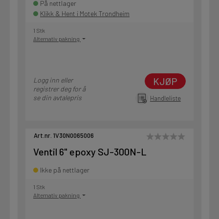
På nettlager
Klikk & Hent i Motek Trondheim
1 Stk
Alternativ pakning
KJØP
Logg inn eller
registrer deg for å
se din avtalepris
Handleliste
Art.nr. 1V30N0065006
Ventil 6" epoxy SJ-300N-L
Ikke på nettlager
1 Stk
Alternativ pakning