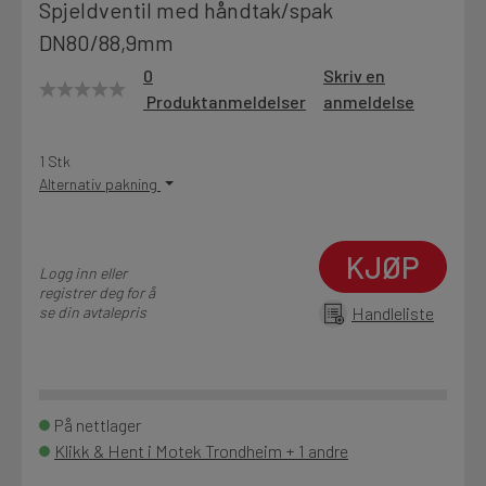
Spjeldventil med håndtak/spak
Motek
DN80/88,9mm
0
Skriv en
Produktanmeldelser
anmeldelse
Finn butikk
Kontakt og åpningstider
1 Stk
Alternativ pakning
Kontakt
KJØP
Fra rådgivning til sporing av ordre
Logg inn eller
registrer deg for å
se din avtalepris
Handleliste
Kampanjer
Kvalitetsprodukter til ekstra gode priser
På nettlager
Klikk & Hent i Motek Trondheim + 1 andre
Produktnyheter
Siste nytt om dine favorittprodukter