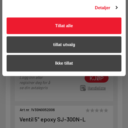
Detaljer
Art.nr. 1V30N0045006
Ventil 4" epoxy SJ-300N-L
Tillat alle
På nettlager
Klikk & Hent i Motek Tromsø + 8 andre
tillat utvalg
1 Stk
Alternativ pakning
Ikke tillat
KJØP
Logg inn eller
registrer deg for å
se din avtalepris
Handleliste
Art.nr. 1V30N0052006
Ventil 5" epoxy SJ-300N-L