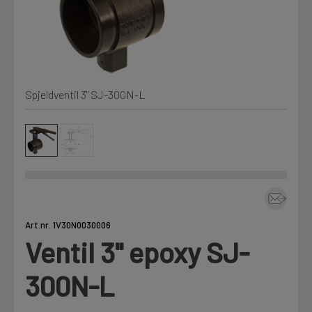
Kjemi, vindsperre og branntetting
Mine henvendelser
Installasjon
Spjeldventil 3" SJ-300N-L
Prislister
Annet
Firmainformasjon
Tjenester
Prosjekter
Art.nr. 1V30N0030006
Ventil 3" epoxy SJ-
LOGG UT
Fag
300N-L