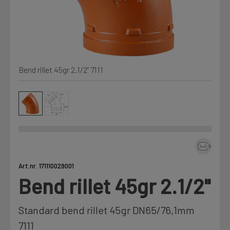
Kjemi, vindsperre og branntetting
Mine henvendelser
Installasjon
Bend rillet 45gr 2.1/2" 7111
Prislister
Annet
Firmainformasjon
Tjenester
Prosjekter
Art.nr. 171110029001
Bend rillet 45gr 2.1/2"
LOGG UT
Fag
Standard bend rillet 45gr DN65/76,1mm
7111