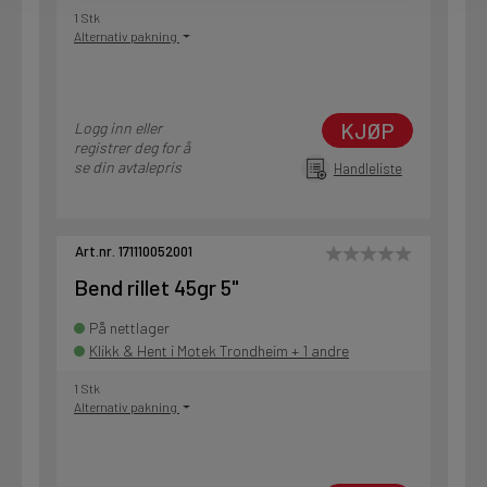
1 Stk
Alternativ pakning
KJØP
Logg inn eller
registrer deg for å
se din avtalepris
Handleliste
Art.nr. 171110052001
Bend rillet 45gr 5"
På nettlager
Klikk & Hent i Motek Trondheim + 1 andre
1 Stk
Alternativ pakning