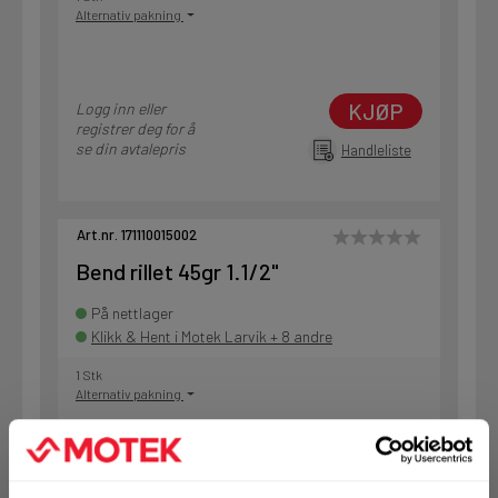
Alternativ pakning
KJØP
Logg inn eller
registrer deg for å
se din avtalepris
Handleliste
Art.nr. 171110015002
Bend rillet 45gr 1.1/2"
På nettlager
Klikk & Hent i Motek Larvik + 8 andre
1 Stk
Alternativ pakning
KJØP
Logg inn eller