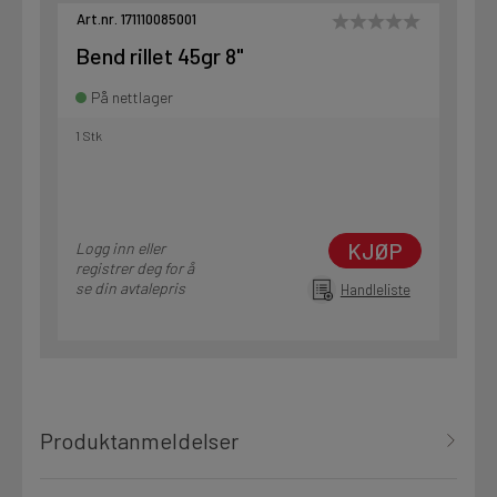
Art.nr. 171110085001
Bend rillet 45gr 8"
På nettlager
1 Stk
KJØP
Logg inn eller
registrer deg for å
se din avtalepris
Handleliste
Produktanmeldelser