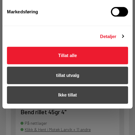
Bend rillet 45gr 3"
Markedsføring
På nettlager
Klikk & Hent i Motek Arendal + 10 andre
Detaljer
1 Stk
Alternativ pakning
Tillat alle
KJØP
Logg inn eller
registrer deg for å
tillat utvalg
se din avtalepris
Handleliste
Ikke tillat
Art.nr. 171110045001
Bend rillet 45gr 4"
På nettlager
Klikk & Hent i Motek Larvik + 11 andre