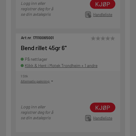
KJØP
Logg inn eller
registrer deg for å
se din avtalepris
Handleliste
Art.nr. 171110065001
Bend rillet 45gr 6"
På nettlager
Klikk & Hent i Motek Trondheim + 1 andre
1 Stk
Alternativ pakning
KJØP
Logg inn eller
registrer deg for å
se din avtalepris
Handleliste