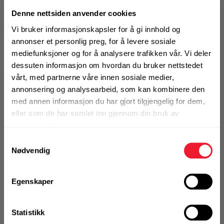
registrer deg for å
se din avtalepris
Denne nettsiden anvender cookies
Handleliste
Vi bruker informasjonskapsler for å gi innhold og
annonser et personlig preg, for å levere sosiale
Art.nr. 171110020001
mediefunksjoner og for å analysere trafikken vår. Vi deler
dessuten informasjon om hvordan du bruker nettstedet
Bend rillet 45gr 2"
vårt, med partnerne våre innen sosiale medier,
På nettlager
annonsering og analysearbeid, som kan kombinere den
Klikk & Hent i Motek Arendal + 10 andre
med annen informasjon du har gjort tilgjengelig for dem,
eller som de har samlet inn gjennom din bruk av
1 Stk
Alternativ pakning
tjenestene deres.
Samtykkevalg
Nødvendig
KJØP
Logg inn eller
registrer deg for å
Egenskaper
se din avtalepris
Handleliste
Statistikk
Art.nr. 171110030001