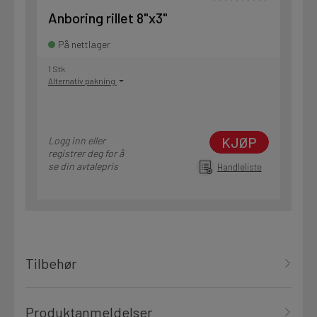
Anboring rillet 8"x3"
På nettlager
1 Stk
Alternativ pakning
KJØP
Logg inn eller
registrer deg for å
se din avtalepris
Handleliste
Tilbehør
Produktanmeldelser