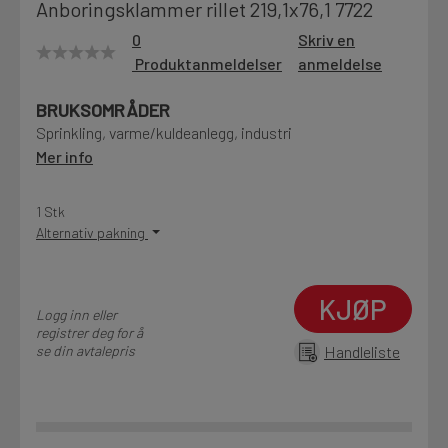
Anboringsklammer rillet 219,1x76,1 7722
Motek
0
Skriv en
Produktanmeldelser
anmeldelse
BRUKSOMRÅDER
Finn butikk
Sprinkling, varme/kuldeanlegg, industri
Kontakt og åpningstider
Mer info
1 Stk
Kontakt
Alternativ pakning
Fra rådgivning til sporing av ordre
KJØP
Logg inn eller
Kampanjer
registrer deg for å
Kvalitetsprodukter til ekstra gode priser
se din avtalepris
Handleliste
Produktnyheter
Siste nytt om dine favorittprodukter