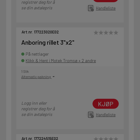
registrer deg for å
se din avtalepris
Handleliste
Art.nr. 177223020E02
Anboring rillet 3"x2"
På nettlager
Klikk & Hent i Motek Tromsø + 2 andre
1 Stk
Alternativ pakning
KJØP
Logg inn eller
registrer deg for å
se din avtalepris
Handleliste
Art.nr. 177224515E02