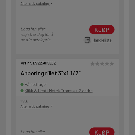
Alternativ pakning
KJØP
Logg inn eller
registrer deg for å
se din avtalepris
Handleliste
Art.nr. 177223015E02
Anboring rillet 3"x1.1/2"
På nettlager
Klikk & Hent i Motek Tromsø + 2 andre
1 Stk
Alternativ pakning
KJØP
Logg inn eller