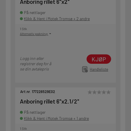
Anboring rillet 6"x2"
På nettlager
Klikk & Hent i Motek Tromsø + 2 andre
1 Stk
Alternativ pakning
KJØP
Logg inn eller
registrer deg for å
se din avtalepris
Handleliste
Art.nr. 177226529E02
Anboring rillet 6"x2.1/2"
På nettlager
Klikk & Hent i Motek Tromsø + 1 andre
1 Stk