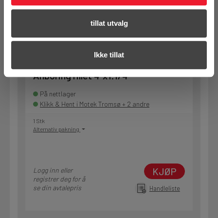
KJØP
Logg inn eller
registrer deg for å
se din avtalepris
Handleliste
tillat utvalg
Ikke tillat
Art.nr. 177224512E02
Anboring rillet 4"x1.1/4"
På nettlager
Klikk & Hent i Motek Tromsø + 2 andre
1 Stk
Alternativ pakning
KJØP
Logg inn eller
registrer deg for å
se din avtalepris
Handleliste