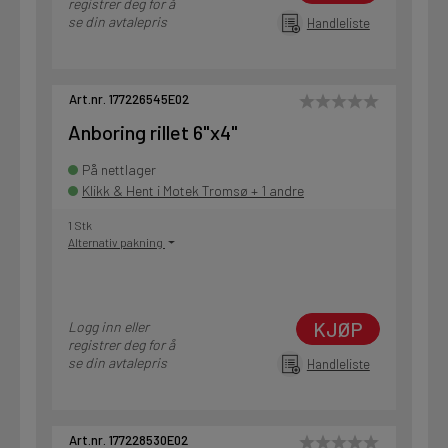
registrer deg for å
se din avtalepris
Handleliste
Art.nr. 177226545E02
Anboring rillet 6"x4"
På nettlager
Klikk & Hent i Motek Tromsø + 1 andre
1 Stk
Alternativ pakning
KJØP
Logg inn eller
registrer deg for å
se din avtalepris
Handleliste
Art.nr. 177228530E02