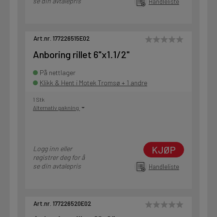
se din avtalepris
Handleliste
Art.nr. 177226515E02
Anboring rillet 6"x1.1/2"
På nettlager
Klikk & Hent i Motek Tromsø + 1 andre
1 Stk
Alternativ pakning
KJØP
Logg inn eller
registrer deg for å
se din avtalepris
Handleliste
Art.nr. 177226520E02