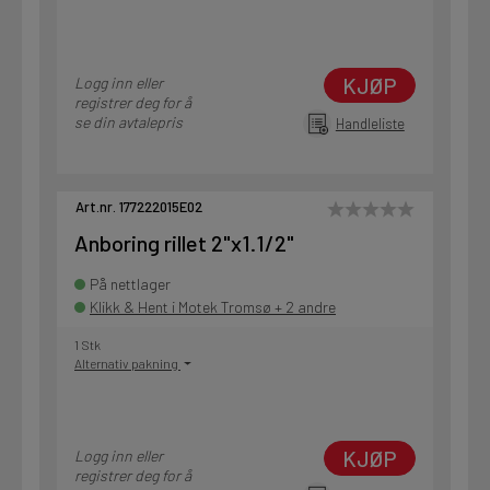
KJØP
Logg inn eller
registrer deg for å
se din avtalepris
Handleliste
Art.nr. 177222015E02
Anboring rillet 2"x1.1/2"
På nettlager
Klikk & Hent i Motek Tromsø + 2 andre
1 Stk
Alternativ pakning
KJØP
Logg inn eller
registrer deg for å