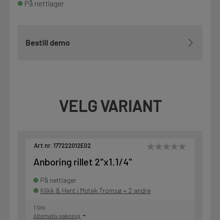
På nettlager
Bestill demo
VELG VARIANT
Art.nr. 177222012E02
Anboring rillet 2"x1.1/4"
På nettlager
Klikk & Hent i Motek Tromsø + 2 andre
1 Stk
Alternativ pakning