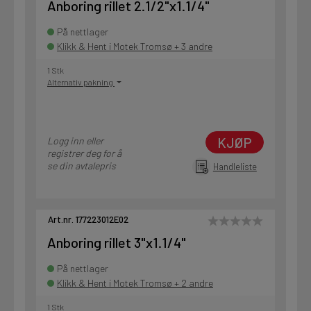
Anboring rillet 2.1/2"x1.1/4"
På nettlager
Klikk & Hent i Motek Tromsø + 3 andre
1 Stk
Alternativ pakning
KJØP
Logg inn eller
registrer deg for å
se din avtalepris
Handleliste
Art.nr. 177223012E02
Anboring rillet 3"x1.1/4"
På nettlager
Klikk & Hent i Motek Tromsø + 2 andre
1 Stk