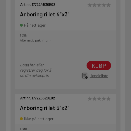
Art.nr. 177224530E02
Anboring rillet 4"x3"
På nettlager
1 Stk
Alternativ pakning
KJØP
Logg inn eller
registrer deg for å
se din avtalepris
Handleliste
Art.nr. 177225520E02
Anboring rillet 5"x2"
Ikke på nettlager
1 Stk