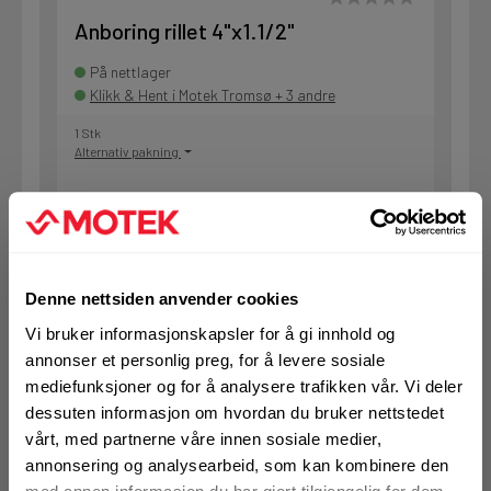
Anboring rillet 4"x1.1/2"
På nettlager
Klikk & Hent i Motek Tromsø + 3 andre
1 Stk
Alternativ pakning
KJØP
Logg inn eller
registrer deg for å
se din avtalepris
Handleliste
Denne nettsiden anvender cookies
Vi bruker informasjonskapsler for å gi innhold og
annonser et personlig preg, for å levere sosiale
Art.nr. 177224520E02
mediefunksjoner og for å analysere trafikken vår. Vi deler
Anboring rillet 4"x2"
dessuten informasjon om hvordan du bruker nettstedet
vårt, med partnerne våre innen sosiale medier,
På nettlager
annonsering og analysearbeid, som kan kombinere den
Klikk & Hent i Motek Tromsø + 2 andre