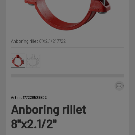
Kjemi, vindsperre og branntetting
Mine henvendelser
Installasjon
Anboring rillet 8"X2.1/2" 7722
Prislister
Annet
Firmainformasjon
Tjenester
Prosjekter
Art.nr. 177228529E02
Anboring rillet
LOGG UT
Fag
8"x2.1/2"