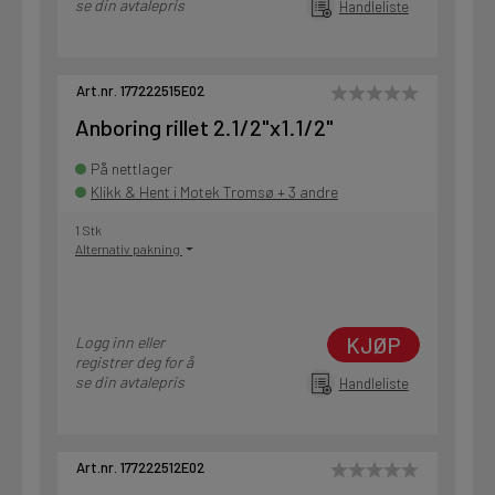
se din avtalepris
Handleliste
Art.nr. 177222515E02
Anboring rillet 2.1/2"x1.1/2"
På nettlager
Klikk & Hent i Motek Tromsø + 3 andre
1 Stk
Alternativ pakning
KJØP
Logg inn eller
registrer deg for å
se din avtalepris
Handleliste
Art.nr. 177222512E02