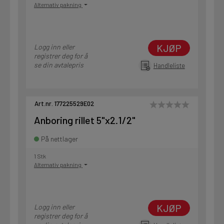
Alternativ pakning
KJØP
Logg inn eller
registrer deg for å
se din avtalepris
Handleliste
Art.nr. 177225529E02
Anboring rillet 5"x2.1/2"
På nettlager
1 Stk
Alternativ pakning
KJØP
Logg inn eller
registrer deg for å