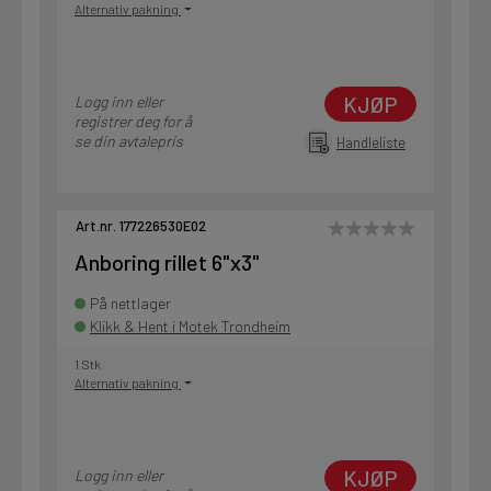
Alternativ pakning
KJØP
Logg inn eller
registrer deg for å
se din avtalepris
Handleliste
Art.nr. 177226530E02
Anboring rillet 6"x3"
På nettlager
Klikk & Hent i Motek Trondheim
1 Stk
Alternativ pakning
KJØP
Logg inn eller