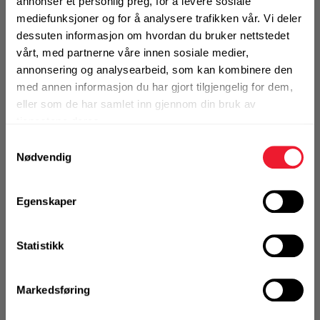
annonser et personlig preg, for å levere sosiale
mediefunksjoner og for å analysere trafikken vår. Vi deler
dessuten informasjon om hvordan du bruker nettstedet
vårt, med partnerne våre innen sosiale medier,
KJØP
Logg inn eller
annonsering og analysearbeid, som kan kombinere den
registrer deg for å
se din avtalepris
med annen informasjon du har gjort tilgjengelig for dem,
Handleliste
eller som de har samlet inn gjennom din bruk av
tjenestene deres.
Art.nr. 72288370
Samtykkevalg
Nødvendig
Rørklammer MP-US 61 2" ZM
På nettlager
Egenskaper
1 Pakke a 20 Stk
Statistikk
KJØP
Logg inn eller
Markedsføring
registrer deg for å
se din avtalepris
Handleliste