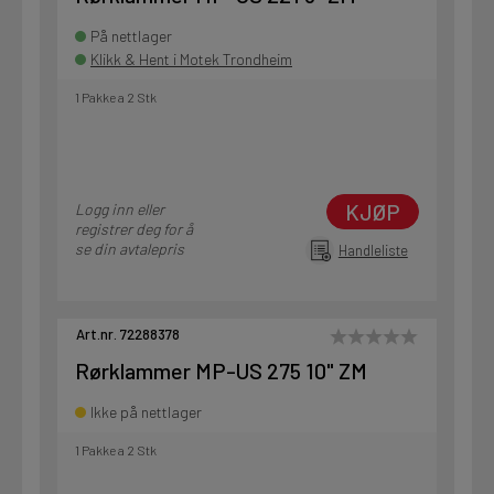
På nettlager
Klikk & Hent i Motek Trondheim
1 Pakke a 2 Stk
KJØP
Logg inn eller
registrer deg for å
se din avtalepris
Handleliste
Art.nr. 72288378
Rørklammer MP-US 275 10" ZM
Ikke på nettlager
1 Pakke a 2 Stk