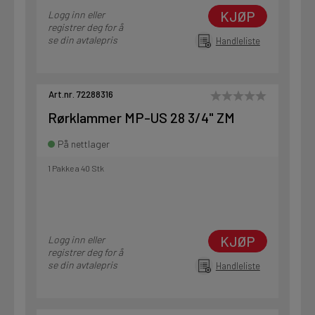
KJØP
Logg inn eller
registrer deg for å
se din avtalepris
Handleliste
Art.nr. 72288316
Rørklammer MP-US 28 3/4" ZM
På nettlager
1 Pakke a 40 Stk
KJØP
Logg inn eller
registrer deg for å
se din avtalepris
Handleliste