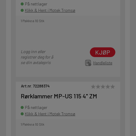
På nettlager
Klikk & Hent i Motek Tromsø
1 Pakke a 10 Stk
KJØP
Logg inn eller
registrer deg for å
se din avtalepris
Handleliste
Art.nr. 72288374
Rørklammer MP-US 115 4" ZM
På nettlager
Klikk & Hent i Motek Tromsø
1 Pakke a 10 Stk