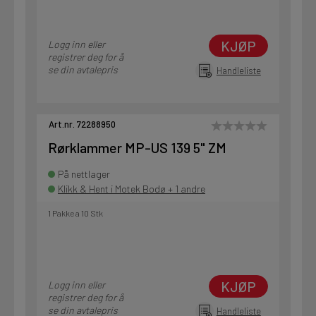
KJØP
Logg inn eller
registrer deg for å
se din avtalepris
Handleliste
Art.nr. 72288950
Rørklammer MP-US 139 5" ZM
På nettlager
Klikk & Hent i Motek Bodø + 1 andre
1 Pakke a 10 Stk
KJØP
Logg inn eller
registrer deg for å
se din avtalepris
Handleliste