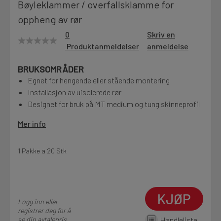
Bøyleklammer / overfallsklamme for
Motek
oppheng av rør
0
Skriv en
Produktanmeldelser
anmeldelse
Finn butikk
BRUKSOMRÅDER
Kontakt og åpningstider
Egnet for hengende eller stående montering
Installasjon av uisolerede rør
Designet for bruk på MT medium og tung skinneprofil
Kontakt
Fra rådgivning til sporing av ordre
Mer info
1 Pakke a 20 Stk
Kampanjer
Kvalitetsprodukter til ekstra gode priser
KJØP
Logg inn eller
Produktnyheter
registrer deg for å
Siste nytt om dine favorittprodukter
se din avtalepris
Handleliste