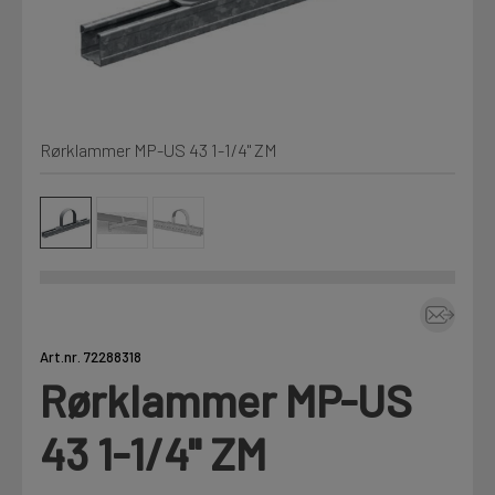
Kjemi, vindsperre og branntetting
Mine henvendelser
Installasjon
Rørklammer MP-US 43 1-1/4" ZM
Prislister
Annet
Firmainformasjon
Tjenester
Prosjekter
Art.nr. 72288318
Rørklammer MP-US
LOGG UT
Fag
43 1-1/4" ZM