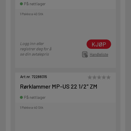
På nettlager
1 Pakke a 40 Stk
KJØP
Logg inn eller
registrer deg for å
se din avtalepris
Handleliste
Art.nr. 72288315
Rørklammer MP-US 22 1/2" ZM
På nettlager
1 Pakke a 40 Stk