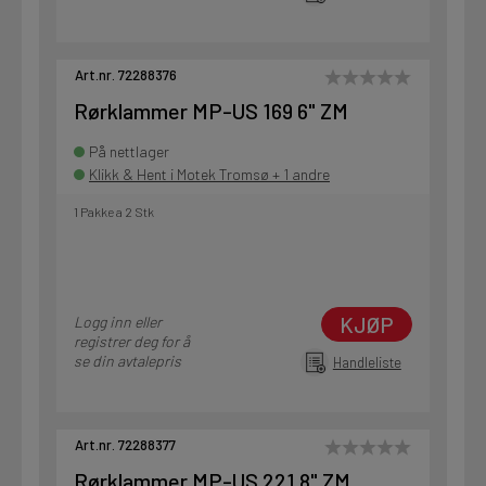
Art.nr. 72288376
Rørklammer MP-US 169 6" ZM
På nettlager
Klikk & Hent i Motek Tromsø + 1 andre
1 Pakke a 2 Stk
KJØP
Logg inn eller
registrer deg for å
se din avtalepris
Handleliste
Art.nr. 72288377
Rørklammer MP-US 221 8" ZM