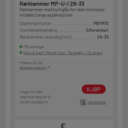
Rørklammer MP-U-I 29-33
Rørklammer med hurtiglås for rask montasje i
middels tunge applikasjoner
Opphengsmutter
M8/M10
Overflatebehandling
Elforsinket
Rørdiameter utvendig (mm)
29-33
På nettlager
Klikk & Hent i Motek Oslo - Brobekk + 20 andre
1 Pakke a 25 Stk
Alternativ pakning
KJØP
Logg inn eller
registrer deg for å
se din avtalepris
Handleliste