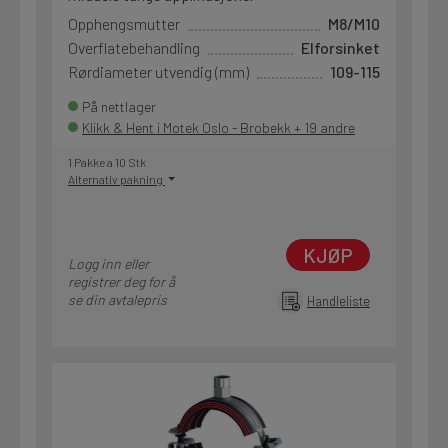
Opphengsmutter
M8/M10
Overflatebehandling
Elforsinket
Rørdiameter utvendig (mm)
109-115
På nettlager
Klikk & Hent i Motek Oslo - Brobekk + 19 andre
1 Pakke a 10 Stk
Alternativ pakning
KJØP
Logg inn eller
registrer deg for å
se din avtalepris
Handleliste