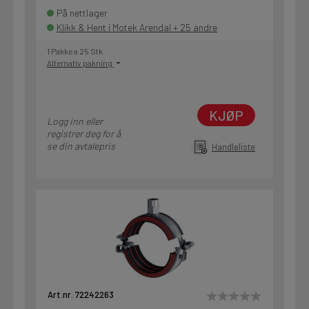
På nettlager
Klikk & Hent i Motek Arendal + 25 andre
1 Pakke a 25 Stk
Alternativ pakning
KJØP
Logg inn eller
registrer deg for å
se din avtalepris
Handleliste
Art.nr. 72242263