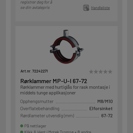
registrer deg for å
se din avtalepris
Handleliste
Art.nr. 72242271
Rørklammer MP-U-I 67-72
Rørklammer med hurtiglås for rask montasje i
middels tunge applikasjoner
Opphengsmutter
M8/M10
Overflatebehandling
Elforsinket
Rørdiameter utvendig (mm)
67-72
På nettlager
Klikk & Hent i Motek Tromsø + 8 andre