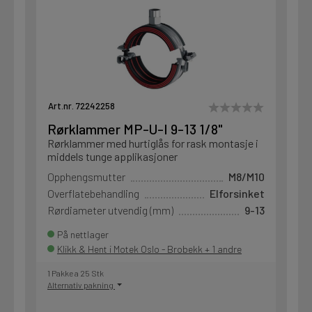
Art.nr. 72242258
Rørklammer MP-U-I 9-13 1/8"
Rørklammer med hurtiglås for rask montasje i
middels tunge applikasjoner
Opphengsmutter
M8/M10
Overflatebehandling
Elforsinket
Rørdiameter utvendig (mm)
9-13
På nettlager
Klikk & Hent i Motek Oslo - Brobekk + 1 andre
1 Pakke a 25 Stk
Alternativ pakning