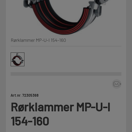
Kjemi, vindsperre og branntetting
Mine henvendelser
Installasjon
Rørklammer MP-U-I 154-160
Prislister
Annet
Firmainformasjon
Tjenester
Prosjekter
Art.nr. 72305368
Rørklammer MP-U-I
LOGG UT
Fag
154-160