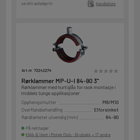
se din avtalepris
Handleliste
Art.nr. 72242274
Rørklammer MP-U-I 84-90 3"
Rørklammer med hurtiglås for rask montasje i
middels tunge applikasjoner
Opphengsmutter
M8/M10
Overflatebehandling
Elforsinket
Rørdiameter utvendig (mm)
84-90
På nettlager
Klikk & Hent i Motek Oslo - Brobekk + 17 andre