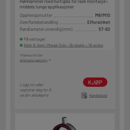
Rørklammer med hurtiglås for rask montasje i
middels tunge applikasjoner
Opphengsmutter
M8/M10
Overflatebehandling
Elforsinket
Rørdiameter utvendig (mm)
57-62
På nettlager
Klikk & Hent i Motek Oslo - Brobekk + 19 andre
1 Pakke a 10 Stk
Alternativ pakning
KJØP
Logg inn eller
registrer deg for å
se din avtalepris
Handleliste