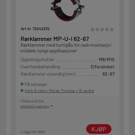
Art.nr. 72242270
Rørklammer MP-U-I 62-67
Rørklammer med hurtiglås for rask montasje i
middels tunge applikasjoner
Opphengsmutter
M8/M10
Overflatebehandling
Elforsinket
Rørdiameter utvendig (mm)
62-67
På nettlager
Klikk & Hent i Motek Tromsø + 15 andre
1 Pakke a 10 Stk
Alternativ pakning
KJØP
Logg inn eller