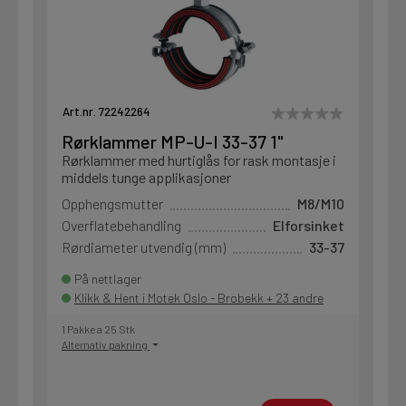
Art.nr. 72242264
Rørklammer MP-U-I 33-37 1"
Rørklammer med hurtiglås for rask montasje i
middels tunge applikasjoner
Opphengsmutter
M8/M10
Overflatebehandling
Elforsinket
Rørdiameter utvendig (mm)
33-37
På nettlager
Klikk & Hent i Motek Oslo - Brobekk + 23 andre
1 Pakke a 25 Stk
Alternativ pakning