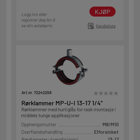
KJØP
Logg inn eller
registrer deg for å
se din avtalepris
Handleliste
Art.nr. 72242259
Rørklammer MP-U-I 13-17 1/4"
Rørklammer med hurtiglås for rask montasje i
middels tunge applikasjoner
Opphengsmutter
M8/M10
Overflatebehandling
Elforsinket
Rørdiameter utvendig (mm)
13-17