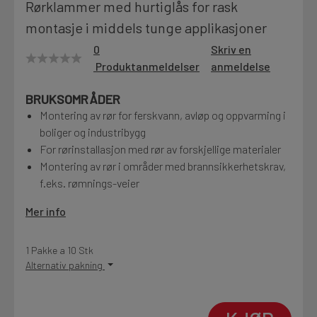
Rørklammer med hurtiglås for rask
Motek
montasje i middels tunge applikasjoner
0
Skriv en
Produktanmeldelser
anmeldelse
Finn butikk
BRUKSOMRÅDER
Kontakt og åpningstider
Montering av rør for ferskvann, avløp og oppvarming i
boliger og industribygg
For rørinstallasjon med rør av forskjellige materialer
Kontakt
Montering av rør i områder med brannsikkerhetskrav,
Fra rådgivning til sporing av ordre
f.eks. rømnings-veier
Mer info
Kampanjer
Kvalitetsprodukter til ekstra gode priser
1 Pakke a 10 Stk
Alternativ pakning
Produktnyheter
Siste nytt om dine favorittprodukter