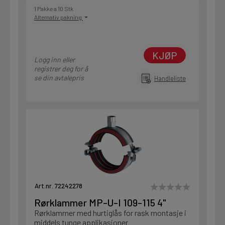
1 Pakke a 10 Stk
Alternativ pakning
KJØP
Logg inn eller
registrer deg for å
se din avtalepris
Handleliste
Art.nr. 72242278
Rørklammer MP-U-I 109-115 4"
Rørklammer med hurtiglås for rask montasje i
middels tunge applikasjoner