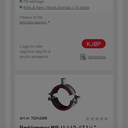
På nettlager
Klikk & Hent i Motek Arendal + 19 andre
1 Pakke a 25 Stk
Alternativ pakning
KJØP
Logg inn eller
registrer deg for å
se din avtalepris
Handleliste
Art.nr. 72242266
Rørklammer MP-U-I 42-47 1 ¼"