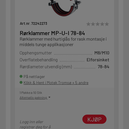
Art.nr. 72242273
Rørklammer MP-U-I 78-84
Rørklammer med hurtiglås for rask montasje i
middels tunge applikasjoner
Opphengsmutter
M8/M10
Overflatebehandling
Elforsinket
Rørdiameter utvendig (mm)
78-84
På nettlager
Klikk & Hent i Motek Tromsø + 5 andre
1 Pakke a 10 Stk
Alternativ pakning
KJØP
Logg inn eller
registrer deg for å