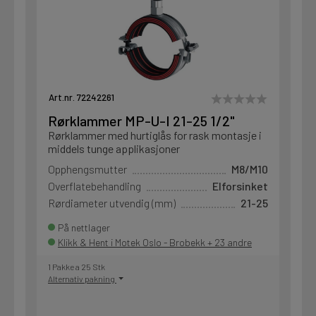
Art.nr. 72242261
Rørklammer MP-U-I 21-25 1/2"
Rørklammer med hurtiglås for rask montasje i
middels tunge applikasjoner
Opphengsmutter
M8/M10
Overflatebehandling
Elforsinket
Rørdiameter utvendig (mm)
21-25
På nettlager
Klikk & Hent i Motek Oslo - Brobekk + 23 andre
1 Pakke a 25 Stk
Alternativ pakning