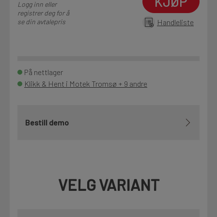
KJØP
Logg inn eller
registrer deg for å
se din avtalepris
Handleliste
På nettlager
Klikk & Hent i Motek Tromsø + 9 andre
Bestill demo
VELG VARIANT