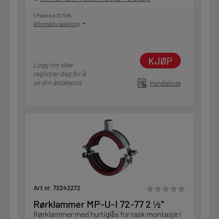
1 Pakke a 10 Stk
Alternativ pakning
KJØP
Logg inn eller
registrer deg for å
se din avtalepris
Handleliste
Art.nr. 72242272
Rørklammer MP-U-I 72-77 2 ½"
Rørklammer med hurtiglås for rask montasje i