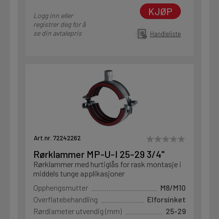
KJØP
Logg inn eller
registrer deg for å
se din avtalepris
Handleliste
Art.nr. 72242262
Rørklammer MP-U-I 25-29 3/4"
Rørklammer med hurtiglås for rask montasje i
middels tunge applikasjoner
Opphengsmutter
M8/M10
Overflatebehandling
Elforsinket
Rørdiameter utvendig (mm)
25-29