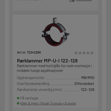
Art.nr. 72242280
Rørklammer MP-U-I 122-128
Rørklammer med hurtiglås for rask montasje i
middels tunge applikasjoner
Opphengsmutter
M8/M10
Overflatebehandling
Elforsinket
Rørdiameter utvendig (mm)
122-128
På nettlager
Klikk & Hent i Motek Tromsø + 9 andre