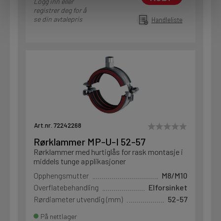
Logg inn eller
registrer deg for å
se din avtalepris
Handleliste
Art.nr. 72242268
Rørklammer MP-U-I 52-57
Rørklammer med hurtiglås for rask montasje i
middels tunge applikasjoner
Opphengsmutter
M8/M10
Overflatebehandling
Elforsinket
Rørdiameter utvendig (mm)
52-57
På nettlager