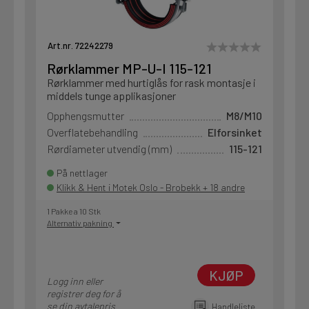
Art.nr. 72242279
Rørklammer MP-U-I 115-121
Rørklammer med hurtiglås for rask montasje i
middels tunge applikasjoner
Opphengsmutter
M8/M10
Overflatebehandling
Elforsinket
Rørdiameter utvendig (mm)
115-121
På nettlager
Klikk & Hent i Motek Oslo - Brobekk + 18 andre
1 Pakke a 10 Stk
Alternativ pakning
KJØP
Logg inn eller
registrer deg for å
se din avtalepris
Handleliste