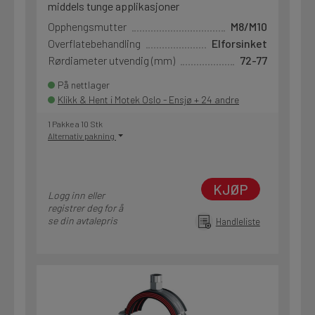
middels tunge applikasjoner
Opphengsmutter
M8/M10
Overflatebehandling
Elforsinket
Rørdiameter utvendig (mm)
72-77
På nettlager
Klikk & Hent i Motek Oslo - Ensjø + 24 andre
1 Pakke a 10 Stk
Alternativ pakning
KJØP
Logg inn eller
registrer deg for å
se din avtalepris
Handleliste