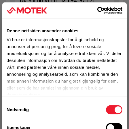
Rørklammer med hurtiglås for rask montasje i
middels tunge applikasjoner
Opphengsmutter
M8/M10
Overflatebehandling
Elforsinket
Denne nettsiden anvender cookies
Rørdiameter utvendig (mm)
42-47
Vi bruker informasjonskapsler for å gi innhold og
På nettlager
annonser et personlig preg, for å levere sosiale
Klikk & Hent i Motek Oslo - Brobekk + 20 andre
mediefunksjoner og for å analysere trafikken vår. Vi deler
1 Pakke a 25 Stk
dessuten informasjon om hvordan du bruker nettstedet
Alternativ pakning
vårt, med partnerne våre innen sosiale medier,
annonsering og analysearbeid, som kan kombinere den
med annen informasjon du har gjort tilgjengelig for dem,
KJØP
eller som de har samlet inn gjennom din bruk av
Logg inn eller
registrer deg for å
tjenestene deres.
se din avtalepris
Handleliste
Samtykkevalg
Nødvendig
Egenskaper