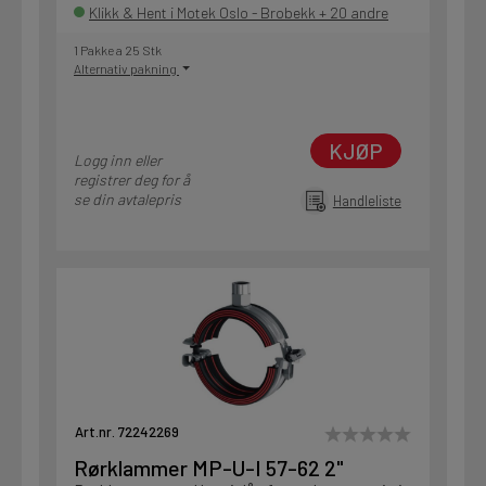
Klikk & Hent i Motek Oslo - Brobekk + 20 andre
1 Pakke a 25 Stk
Alternativ pakning
KJØP
Logg inn eller
registrer deg for å
se din avtalepris
Handleliste
Art.nr. 72242269
Rørklammer MP-U-I 57-62 2"