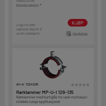
1 Pakke a 10 Stk
Alternativ pakning
KJØP
Logg inn eller
registrer deg for å
se din avtalepris
Handleliste
Art.nr. 72242281
Rørklammer MP-U-I 129-135
Rørklammer med hurtiglås for rask montasje i
middels tunge applikasjoner