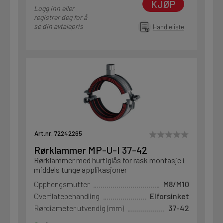
KJØP
Logg inn eller
registrer deg for å
se din avtalepris
Handleliste
Art.nr. 72242265
Rørklammer MP-U-I 37-42
Rørklammer med hurtiglås for rask montasje i
middels tunge applikasjoner
Opphengsmutter
M8/M10
Overflatebehandling
Elforsinket
Rørdiameter utvendig (mm)
37-42