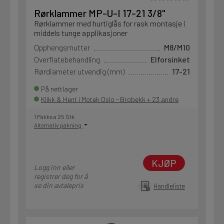
Rørklammer MP-U-I 17-21 3/8"
Rørklammer med hurtiglås for rask montasje i
middels tunge applikasjoner
Opphengsmutter
M8/M10
Overflatebehandling
Elforsinket
Rørdiameter utvendig (mm)
17-21
På nettlager
Klikk & Hent i Motek Oslo - Brobekk + 23 andre
1 Pakke a 25 Stk
Alternativ pakning
KJØP
Logg inn eller
registrer deg for å
se din avtalepris
Handleliste