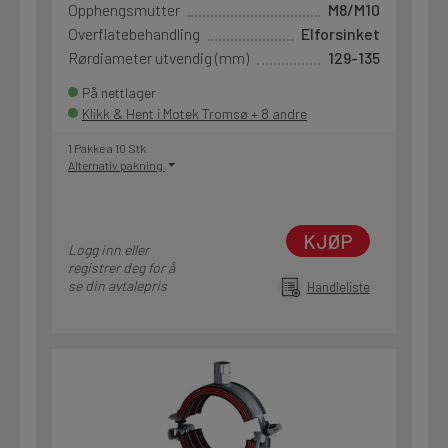
Opphengsmutter
M8/M10
Overflatebehandling
Elforsinket
Rørdiameter utvendig (mm)
129-135
På nettlager
Klikk & Hent i Motek Tromsø + 8 andre
1 Pakke a 10 Stk
Alternativ pakning
KJØP
Logg inn eller
registrer deg for å
se din avtalepris
Handleliste