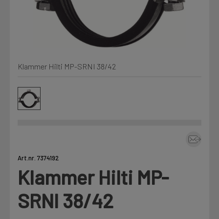
Kjemi, vindsperre og branntetting
Mine henvendelser
Installasjon
Klammer Hilti MP-SRNI 38/42
Prislister
Annet
Firmainformasjon
Tjenester
Prosjekter
Art.nr. 7374192
Klammer Hilti MP-
LOGG UT
Fag
SRNI 38/42