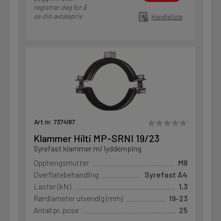
registrer deg for å
se din avtalepris
Handleliste
Art.nr. 7374187
Klammer Hilti MP-SRNI 19/23
Syrefast klammer m/ lyddemping
Opphengsmutter
M8
Overflatebehandling
Syrefast A4
Laster (kN)
1,3
Rørdiameter utvendig (mm)
19-23
Antall pr. pose
25