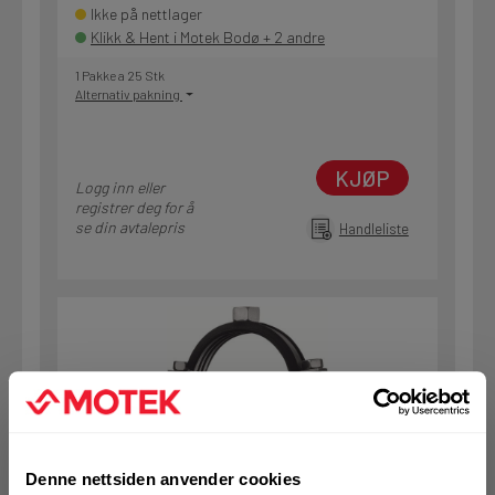
Ikke på nettlager
Klikk & Hent i Motek Bodø + 2 andre
1 Pakke a 25 Stk
Alternativ pakning
KJØP
Logg inn eller
registrer deg for å
se din avtalepris
Handleliste
Art.nr. 7374188
Denne nettsiden anvender cookies