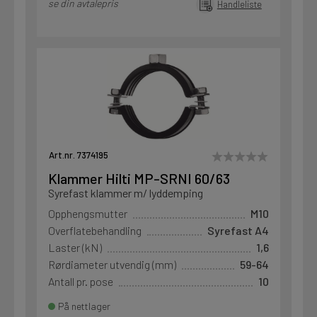
se din avtalepris
Handleliste
Art.nr. 7374195
Klammer Hilti MP-SRNI 60/63
Syrefast klammer m/ lyddemping
Opphengsmutter
M10
Overflatebehandling
Syrefast A4
Laster (kN)
1,6
Rørdiameter utvendig (mm)
59-64
Antall pr. pose
10
På nettlager