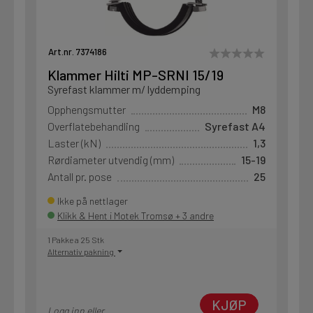
Art.nr. 7374186
Klammer Hilti MP-SRNI 15/19
Syrefast klammer m/ lyddemping
Opphengsmutter
M8
Overflatebehandling
Syrefast A4
Laster (kN)
1,3
Rørdiameter utvendig (mm)
15-19
Antall pr. pose
25
Ikke på nettlager
Klikk & Hent i Motek Tromsø + 3 andre
1 Pakke a 25 Stk
Alternativ pakning
KJØP
Logg inn eller