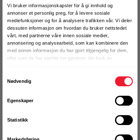
Klammer Hilti MP-SRNI 25/29
Vi bruker informasjonskapsler for å gi innhold og
Syrefast klammer m/ lyddemping
annonser et personlig preg, for å levere sosiale
Opphengsmutter
M8
mediefunksjoner og for å analysere trafikken vår. Vi deler
Overflatebehandling
Syrefast A4
dessuten informasjon om hvordan du bruker nettstedet
Laster (kN)
1,3
vårt, med partnerne våre innen sosiale medier,
Rørdiameter utvendig (mm)
25-29
annonsering og analysearbeid, som kan kombinere den
Antall pr. pose
25
med annen informasjon du har gjort tilgjengelig for dem,
eller som de har samlet inn gjennom din bruk av
På nettlager
Klikk & Hent i Motek Narvik + 4 andre
tjenestene deres.
Samtykkevalg
1 Pakke a 25 Stk
Nødvendig
Alternativ pakning
Egenskaper
KJØP
Logg inn eller
registrer deg for å
se din avtalepris
Handleliste
Statistikk
Markedsføring