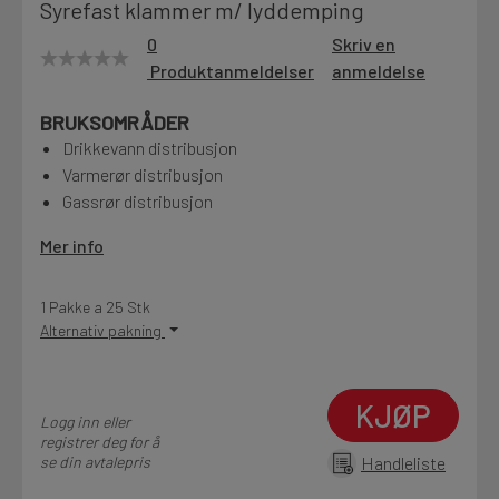
Syrefast klammer m/ lyddemping
Motek
0
Skriv en
Produktanmeldelser
anmeldelse
BRUKSOMRÅDER
Finn butikk
Drikkevann distribusjon
Kontakt og åpningstider
Varmerør distribusjon
Gassrør distribusjon
Kontakt
Mer info
Fra rådgivning til sporing av ordre
1 Pakke a 25 Stk
Alternativ pakning
Kampanjer
Kvalitetsprodukter til ekstra gode priser
KJØP
Logg inn eller
registrer deg for å
se din avtalepris
Handleliste
Produktnyheter
Siste nytt om dine favorittprodukter