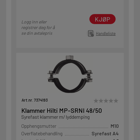
KJØP
Logg inn eller
registrer deg for å
se din avtalepris
Handleliste
Art.nr. 7374193
Klammer Hilti MP-SRNI 48/50
Syrefast klammer m/ lyddemping
Opphengsmutter
M10
Overflatebehandling
Syrefast A4