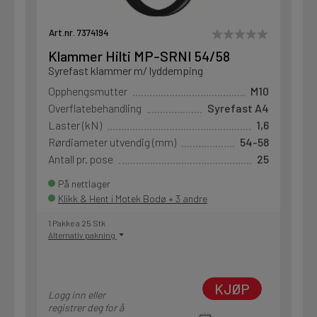
Art.nr. 7374194
Klammer Hilti MP-SRNI 54/58
Syrefast klammer m/ lyddemping
Opphengsmutter
M10
Overflatebehandling
Syrefast A4
Laster (kN)
1,6
Rørdiameter utvendig (mm)
54-58
Antall pr. pose
25
På nettlager
Klikk & Hent i Motek Bodø + 3 andre
1 Pakke a 25 Stk
Alternativ pakning
KJØP
Logg inn eller
registrer deg for å