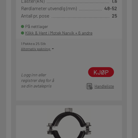
Laster (kN)
1,6
Rørdiameter utvendig (mm)
48-52
Antall pr. pose
25
På nettlager
Klikk & Hent i Motek Narvik + 6 andre
1 Pakke a 25 Stk
Alternativ pakning
KJØP
Logg inn eller
registrer deg for å
se din avtalepris
Handleliste