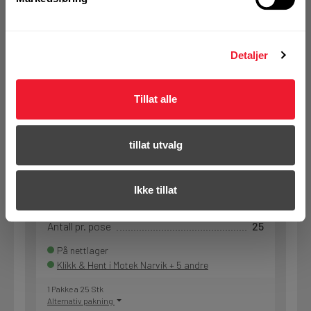
Detaljer
Tillat alle
Art.nr. 7374189
Klammer Hilti MP-SRNI 33/37
Syrefast klammer m/ lyddemping
tillat utvalg
Opphengsmutter
M8
Overflatebehandling
Syrefast A4
Ikke tillat
Laster (kN)
1,3
Rørdiameter utvendig (mm)
33-37
Antall pr. pose
25
På nettlager
Klikk & Hent i Motek Narvik + 5 andre
1 Pakke a 25 Stk
Alternativ pakning