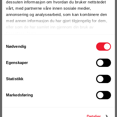
dessuten informasjon om hvordan du bruker nettstedet
vårt, med partnerne våre innen sosiale medier,
annonsering og analysearbeid, som kan kombinere den
Se erstatningsprodukt
med annen informasjon du har gjort tilgjengelig for dem,
eller som de har samlet inn gjennom din bruk av
tjenestene deres.
Se hele sortimentet
Samtykkevalg
Nødvendig
Egenskaper
VELG VARIANT
Statistikk
Markedsføring
Detaljer