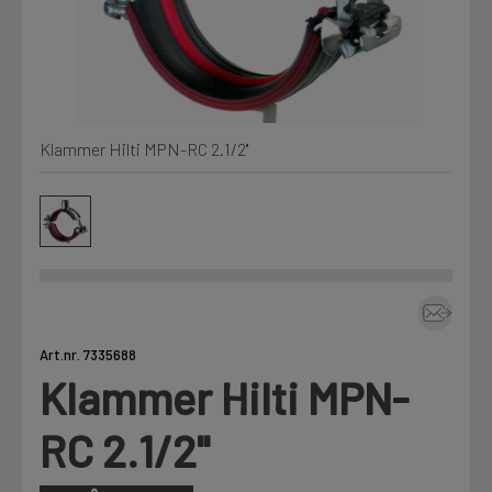
Kjemi, vindsperre og branntetting
Mine henvendelser
Installasjon
Klammer Hilti MPN-RC 2.1/2''
Prislister
Annet
Firmainformasjon
Tjenester
Prosjekter
Art.nr. 7335688
Klammer Hilti MPN-
LOGG UT
Fag
RC 2.1/2''