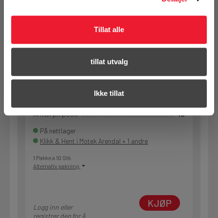
Art.nr. 7335694
Tillat alle
Klammer Hilti MPN-RC 101,6
Klammeret som sparer deg for tid
tillat utvalg
Opphengsmutter
M8/M10
Overflatebehandling
Elforsinket
Laster (kN)
1,8
Ikke tillat
Rørdiameter utvendig (mm)
99-104
Antall pr. pose
10
På nettlager
Klikk & Hent i Motek Arendal + 1 andre
1 Pakke a 10 Stk
Alternativ pakning
KJØP
Logg inn eller
registrer deg for å