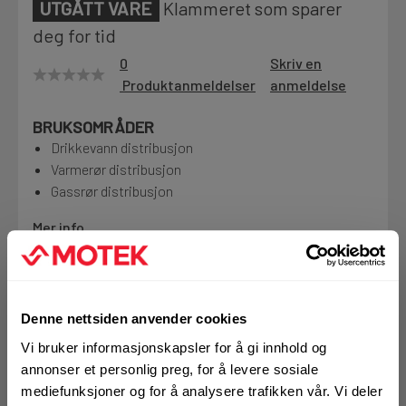
UTGÅTT VARE
Klammeret som sparer
Motek
deg for tid
0
Skriv en
Produktanmeldelser
anmeldelse
Finn butikk
BRUKSOMRÅDER
Kontakt og åpningstider
Drikkevann distribusjon
Varmerør distribusjon
Gassrør distribusjon
Kontakt
Fra rådgivning til sporing av ordre
Mer info
Kampanjer
Utgått produkt
Kvalitetsprodukter til ekstra gode priser
Denne nettsiden anvender cookies
Vi bruker informasjonskapsler for å gi innhold og
Denne varen finnes ikke lenger i
annonser et personlig preg, for å levere sosiale
Produktnyheter
vårt sortiment
mediefunksjoner og for å analysere trafikken vår. Vi deler
Siste nytt om dine favorittprodukter