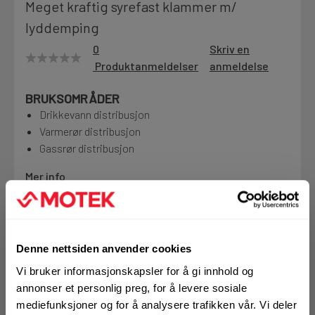
Meget kraftig syrefast klammer m/
Motek
lyddemping
0
Skriv en
Produktanmeldelser
anmeldelse
Finn butikk
BRUKSOMRÅDER
Kontakt og åpningstider
Drikkevann distribusjon
Varmerør distribusjon
Gassrør distribusjon
Kontakt
Fra rådgivning til sporing av ordre
Mer info
1 Pakke a 10 Stk
Kampanjer
Alternativ pakning
Kvalitetsprodukter til ekstra gode priser
Denne nettsiden anvender cookies
Vi bruker informasjonskapsler for å gi innhold og
KJØP
Logg inn eller
annonser et personlig preg, for å levere sosiale
Produktnyheter
registrer deg for å
mediefunksjoner og for å analysere trafikken vår. Vi deler
Siste nytt om dine favorittprodukter
se din avtalepris
Handleliste