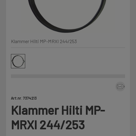
Kjemi, vindsperre og branntetting
Mine henvendelser
Installasjon
Klammer Hilti MP-MRXI 244/253
Prislister
Annet
Firmainformasjon
Tjenester
Prosjekter
Art.nr. 7374213
Klammer Hilti MP-
LOGG UT
Fag
MRXI 244/253