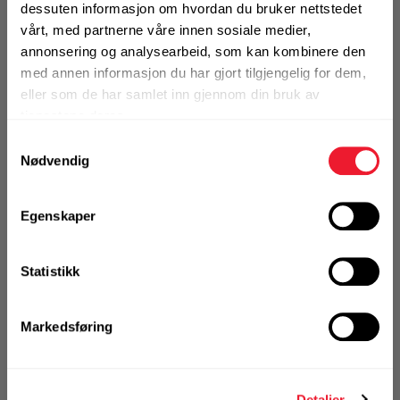
dessuten informasjon om hvordan du bruker nettstedet
vårt, med partnerne våre innen sosiale medier,
annonsering og analysearbeid, som kan kombinere den
med annen informasjon du har gjort tilgjengelig for dem,
På nettlager
eller som de har samlet inn gjennom din bruk av
tjenestene deres.
Samtykkevalg
Bestill demo
Nødvendig
Egenskaper
VELG VARIANT
Statistikk
Markedsføring
Detaljer