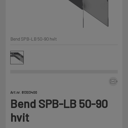
Kjemi, vindsperre og branntetting
Mine henvendelser
Installasjon
Bend SPB-LB 50-90 hvit
Prislister
Annet
Firmainformasjon
Tjenester
Prosjekter
Art.nr. 81303400
Bend SPB-LB 50-90
LOGG UT
Fag
hvit