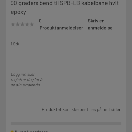
90 graders bend til SPB-LB kabelbane hvit
Motek
epoxy
0
Skriv en
Produktanmeldelser
anmeldelse
Finn butikk
Kontakt og åpningstider
1 Stk
Kontakt
Fra rådgivning til sporing av ordre
Logg inn eller
registrer deg for å
se din avtalepris
Kampanjer
Kvalitetsprodukter til ekstra gode priser
Produktet kan ikke bestilles på nettsiden
Produktnyheter
Siste nytt om dine favorittprodukter
Ikke på nettlager