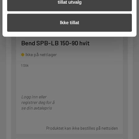
tillat utvalg
Produktet kan ikke bestilles på nettsiden
Ikke tillat
Art.nr. 81303403
Bend SPB-LB 150-90 hvit
Ikke på nettlager
1 Stk
Logg inn eller
registrer deg for å
se din avtalepris
Produktet kan ikke bestilles på nettsiden