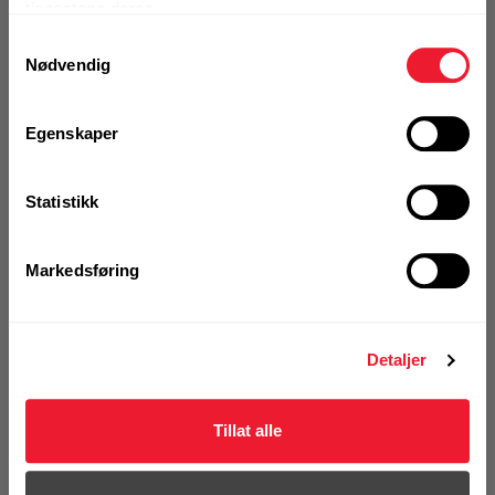
tjenestene deres.
Samtykkevalg
Logg inn eller
Nødvendig
registrer deg for å
se din avtalepris
Egenskaper
Produktet kan ikke bestilles på nettsiden
Statistikk
Art.nr. 81303402
Bend SPB-LB 100-90 hvit
Markedsføring
Ikke på nettlager
1 Stk
Detaljer
Tillat alle
Logg inn eller
registrer deg for å
se din avtalepris