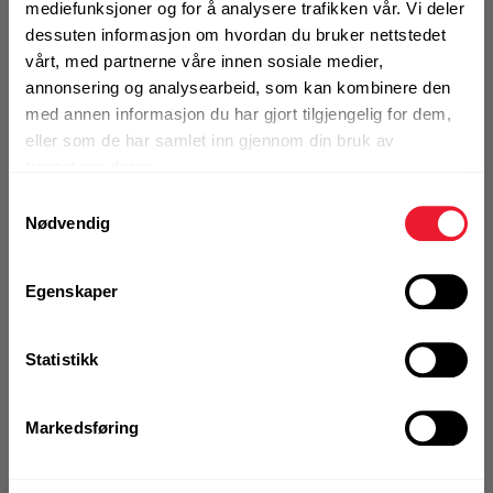
Feste av trekkerør
mediefunksjoner og for å analysere trafikken vår. Vi deler
Motek
dessuten informasjon om hvordan du bruker nettstedet
0
Skriv en
vårt, med partnerne våre innen sosiale medier,
Produktanmeldelser
anmeldelse
annonsering og analysearbeid, som kan kombinere den
med annen informasjon du har gjort tilgjengelig for dem,
BRUKSOMRÅDER
Finn butikk
eller som de har samlet inn gjennom din bruk av
Feste kabel til betong
Kontakt og åpningstider
tjenestene deres.
Mer info
Samtykkevalg
Nødvendig
Kontakt
1 Pakke a 100 Stk
Fra rådgivning til sporing av ordre
Alternativ pakning
Egenskaper
KJØP
Kampanjer
Statistikk
Logg inn eller
Kvalitetsprodukter til ekstra gode priser
registrer deg for å
se din avtalepris
Handleliste
Markedsføring
Produktnyheter
Siste nytt om dine favorittprodukter