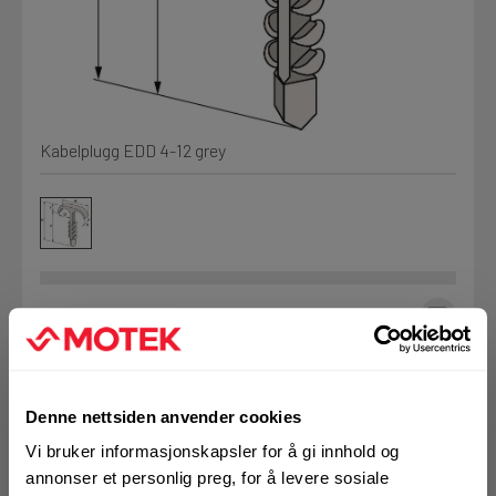
Kjemi, vindsperre og branntetting
Mine henvendelser
Installasjon
Kabelplugg EDD 4-12 grey
Prislister
Annet
Firmainformasjon
Tjenester
Prosjekter
Art.nr. 726795
Kabelplugg EDD 4-12
LOGG UT
Denne nettsiden anvender cookies
Fag
grey
Vi bruker informasjonskapsler for å gi innhold og
annonser et personlig preg, for å levere sosiale