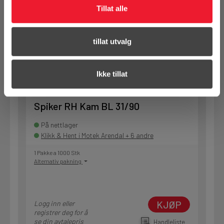
Tillat alle
KJØP
Logg inn eller
tillat utvalg
registrer deg for å
se din avtalepris
Handleliste
Ikke tillat
Art.nr. 11203190
Spiker RH Kam BL 31/90
På nettlager
Klikk & Hent i Motek Arendal + 6 andre
1 Pakke a 1000 Stk
Alternativ pakning
KJØP
Logg inn eller
registrer deg for å
se din avtalepris
Handleliste