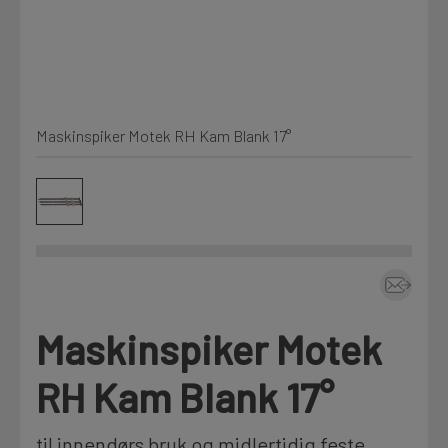
Kjemi, vindsperre og branntetting
Mine henvendelser
Installasjon
Maskinspiker Motek RH Kam Blank 17°
Prislister
Annet
Firmainformasjon
Tjenester
Prosjekter
Maskinspiker Motek
LOGG UT
Fag
RH Kam Blank 17°
til innendørs bruk og midlertidig feste