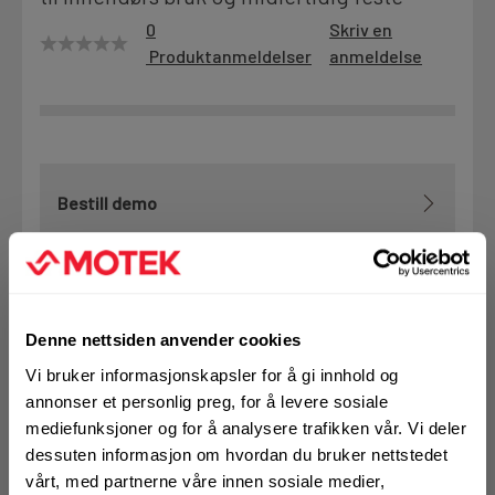
0
Skriv en
Motek
Produktanmeldelser
anmeldelse
Finn butikk
Kontakt og åpningstider
Bestill demo
Kontakt
Fra rådgivning til sporing av ordre
VELG VARIANT
Denne nettsiden anvender cookies
Kampanjer
Vi bruker informasjonskapsler for å gi innhold og
Kvalitetsprodukter til ekstra gode priser
annonser et personlig preg, for å levere sosiale
mediefunksjoner og for å analysere trafikken vår. Vi deler
Art.nr. 11202865
dessuten informasjon om hvordan du bruker nettstedet
Produktnyheter
Spiker RH Kam BL 28/65
vårt, med partnerne våre innen sosiale medier,
Siste nytt om dine favorittprodukter