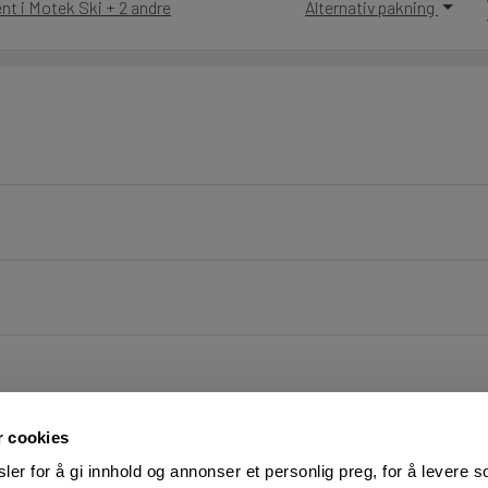
nt i Motek Ski + 2 andre
Alternativ pakning
r cookies
er for å gi innhold og annonser et personlig preg, for å levere s