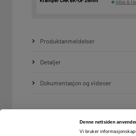
Kramper CNK BK-DP 28mm
Klikk & He
Produktanmeldelser
Detaljer
Dokumentasjon og videoer
Denne nettsiden anvende
Vi bruker informasjonskapsl