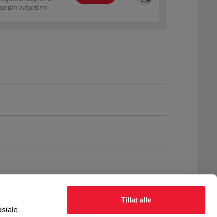
se din avtalepris
Tillat alle
osiale