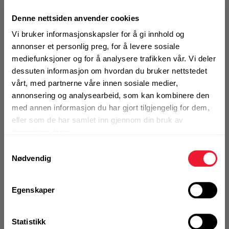
Bestill demo
Denne nettsiden anvender cookies
Vi bruker informasjonskapsler for å gi innhold og
annonser et personlig preg, for å levere sosiale
mediefunksjoner og for å analysere trafikken vår. Vi deler
VELG VARIANT
dessuten informasjon om hvordan du bruker nettstedet
vårt, med partnerne våre innen sosiale medier,
annonsering og analysearbeid, som kan kombinere den
med annen informasjon du har gjort tilgjengelig for dem,
Art.nr. 11182340
eller som de har samlet inn gjennom din bruk av
Spiker RBW Kam VF 23/40
tjenestene deres.
Samtykkevalg
På nettlager
Nødvendig
Klikk & Hent i Motek Billingstad + 4 andre
1 Pakke a 4000 Stk
Egenskaper
Alternativ pakning
Statistikk