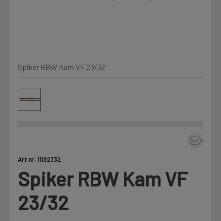
Kjemi, vindsperre og branntetting
Mine henvendelser
Installasjon
Spiker RBW Kam VF 23/32
Prislister
Annet
Firmainformasjon
Tjenester
Prosjekter
Art.nr. 11182332
Spiker RBW Kam VF
LOGG UT
Fag
23/32