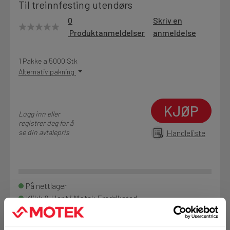
Til treinnfesting utendørs
Motek
0
Skriv en
Produktanmeldelser
anmeldelse
Finn butikk
1 Pakke a 5000 Stk
Alternativ pakning
Kontakt og åpningstider
KJØP
Kontakt
Logg inn eller
registrer deg for å
Fra rådgivning til sporing av ordre
se din avtalepris
Handleliste
Kampanjer
Kvalitetsprodukter til ekstra gode priser
På nettlager
Klikk & Hent i Motek Fredrikstad
Produktnyheter
Siste nytt om dine favorittprodukter