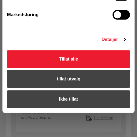
KJØP
Logg inn eller
registrer deg for å
se din avtalepris
Handleliste
Markedsføring
Art.nr. 11182350
Detaljer
Spiker RBW Kam VF 23/50
På nettlager
Tillat alle
Klikk & Hent i Motek Arendal + 6 andre
1 Pakke a 4000 Stk
tillat utvalg
Alternativ pakning
Ikke tillat
KJØP
Logg inn eller
registrer deg for å
se din avtalepris
Handleliste