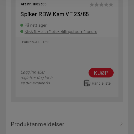
Art.nr. 11182365
Spiker RBW Kam VF 23/65
På nettlager
Klikk & Hent i Motek Billingstad + 4 andre
1 Pakke a 4000 Stk
KJØP
Logg inn eller
registrer deg for å
se din avtalepris
Handleliste
Produktanmeldelser