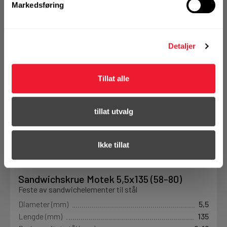
Markedsføring
KJØP
Logg inn eller
registrer deg for å
se din avtalepris
Handleliste
Detaljer
Tillat alle
tillat utvalg
Ikke tillat
Art.nr. 124255135
Sandwichskrue Motek 5,5x135 (58-80)
Feste av sandwichelementer til stål
Diameter (mm)
5,5
Lengde (mm)
135