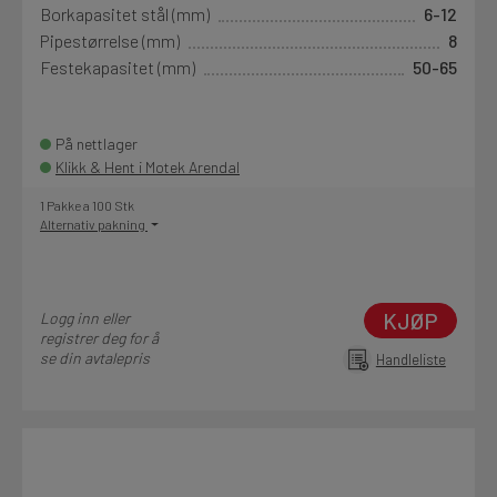
Borkapasitet stål (mm)
6-12
Pipestørrelse (mm)
8
Festekapasitet (mm)
50-65
På nettlager
Klikk & Hent i Motek Arendal
1 Pakke a 100 Stk
Alternativ pakning
KJØP
Logg inn eller
registrer deg for å
se din avtalepris
Handleliste