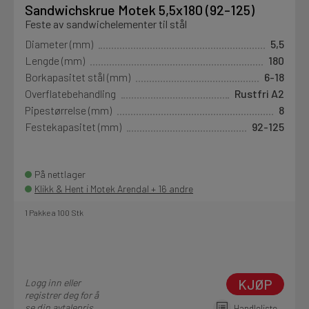
Sandwichskrue Motek 5,5x180 (92-125)
Feste av sandwichelementer til stål
Diameter (mm)
5,5
Lengde (mm)
180
Borkapasitet stål (mm)
6-18
Overflatebehandling
Rustfri A2
Pipestørrelse (mm)
8
Festekapasitet (mm)
92-125
På nettlager
Klikk & Hent i Motek Arendal + 16 andre
1 Pakke a 100 Stk
KJØP
Logg inn eller
registrer deg for å
se din avtalepris
Handleliste