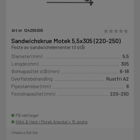
Art.nr. 124255305
Sandwichskrue Motek 5,5x305 (220-250)
Feste av sandwichelementer til stål
Diameter (mm)
5,5
Lengde (mm)
305
Borkapasitet stål (mm)
6-18
Overflatebehandling
Rustfri A2
Pipestørrelse (mm)
8
Festekapasitet (mm)
220-250
På nettlager
Klikk & Hent i Motek Arendal + 15 andre
1 Pakke a 100 Stk