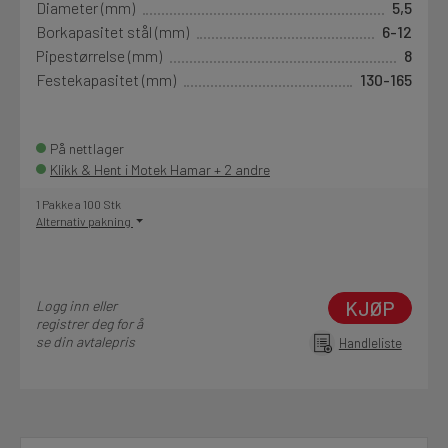
Diameter (mm)
5,5
Borkapasitet stål (mm)
6-12
Pipestørrelse (mm)
8
Festekapasitet (mm)
130-165
På nettlager
Klikk & Hent i Motek Hamar + 2 andre
1 Pakke a 100 Stk
Alternativ pakning
KJØP
Logg inn eller
registrer deg for å
se din avtalepris
Handleliste