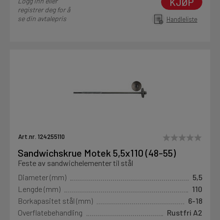
KJØP
Logg inn eller
registrer deg for å
se din avtalepris
Handleliste
Art.nr. 124255110
Sandwichskrue Motek 5,5x110 (48-55)
Feste av sandwichelementer til stål
Diameter (mm)
5,5
Lengde (mm)
110
Borkapasitet stål (mm)
6-18
Overflatebehandling
Rustfri A2