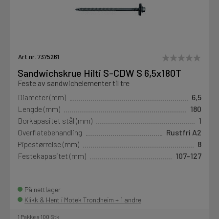
Art.nr. 7375261
Sandwichskrue Hilti S-CDW S 6,5x180T
Feste av sandwichelementer til tre
Diameter (mm)
6,5
Lengde (mm)
180
Borkapasitet stål (mm)
1
Overflatebehandling
Rustfri A2
Pipestørrelse (mm)
8
Festekapasitet (mm)
107-127
På nettlager
Klikk & Hent i Motek Trondheim + 1 andre
1 Pakke a 100 Stk