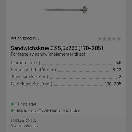
Art.nr. 125523519
Sandwichskrue C3 5,5x235 (170-205)
For feste av sandwichelementer til stål
Diameter (mm)
5,5
Borkapasitet stål (mm)
6-12
Pipestørrelse (mm)
8
Festekapasitet (mm)
170-205
På nettlager
Klikk & Hent i Motek Hamar + 2 andre
1 Pakke a 100 Stk
Alternativ pakning