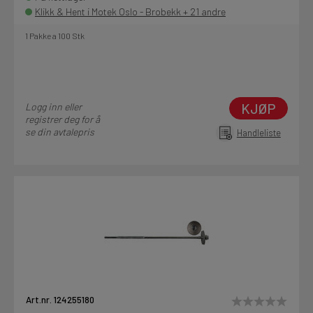
Klikk & Hent i Motek Oslo - Brobekk + 21 andre
1 Pakke a 100 Stk
KJØP
Logg inn eller
registrer deg for å
se din avtalepris
Handleliste
Art.nr. 124255180