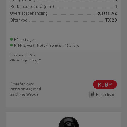
Borkapasitet stål (mm)
1
Overflatebehandling
Rustfri A2
Bits type
TX 20
På nettlager
Klikk & Hent i Motek Tromsø + 13 andre
1 Pakke a 500 Stk
Alternativ pakning
KJØP
Logg inn eller
registrer deg for å
se din avtalepris
Handleliste