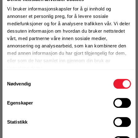
Vi bruker informasjonskapsler for å gi innhold og
annonser et personlig preg, for å levere sosiale
mediefunksjoner og for å analysere trafikken vår. Vi deler
Art.nr. 124942134
dessuten informasjon om hvordan du bruker nettstedet
Beslagskrue Motek 4,2x13 rustfri A2 hvit
vårt, med partnerne våre innen sosiale medier,
For feste av beslag til sandwichelement
annonsering og analysearbeid, som kan kombinere den
Diameter (mm)
4,2
med annen informasjon du har gjort tilgjengelig for dem,
Lengde (mm)
13
eller som de har samlet inn gjennom din bruk av
Borkapasitet stål (mm)
1
tjenestene deres.
Overflatebehandling
Rustfri A2
Samtykkevalg
Bits type
TX 20
Nødvendig
Egenskaper
På nettlager
Klikk & Hent i Motek Arendal + 16 andre
1 Pakke a 500 Stk
Statistikk
Alternativ pakning