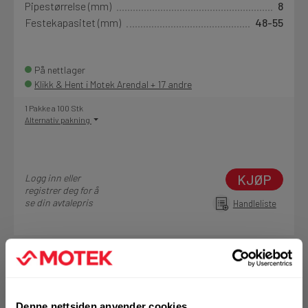
Pipestørrelse (mm)
8
Festekapasitet (mm)
48-55
På nettlager
Klikk & Hent i Motek Arendal + 17 andre
1 Pakke a 100 Stk
Alternativ pakning
KJØP
Logg inn eller
registrer deg for å
se din avtalepris
Handleliste
Denne nettsiden anvender cookies