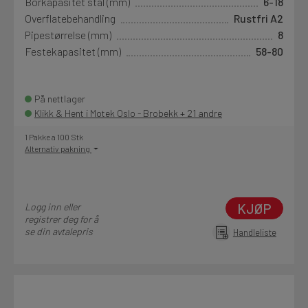
Borkapasitet stål (mm)
6-18
Overflatebehandling
Rustfri A2
Pipestørrelse (mm)
8
Festekapasitet (mm)
58-80
På nettlager
Klikk & Hent i Motek Oslo - Brobekk + 21 andre
1 Pakke a 100 Stk
Alternativ pakning
KJØP
Logg inn eller
registrer deg for å
se din avtalepris
Handleliste