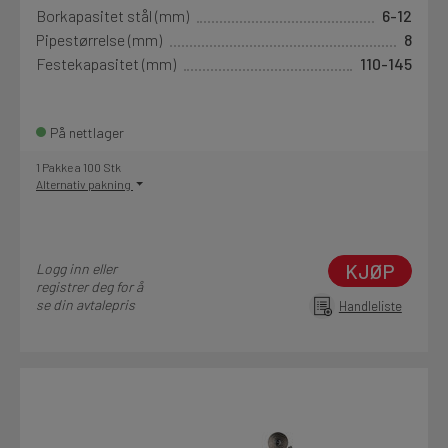
Borkapasitet stål (mm)
6-12
Pipestørrelse (mm)
8
Festekapasitet (mm)
110-145
På nettlager
1 Pakke a 100 Stk
Alternativ pakning
KJØP
Logg inn eller
registrer deg for å
se din avtalepris
Handleliste