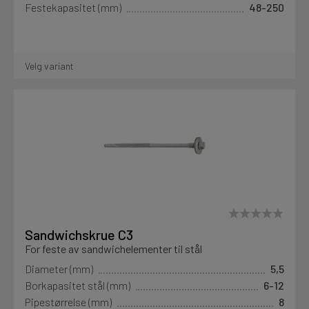
Festekapasitet (mm)
48-250
Vis utgåtte produkter
Motek
Nei
Ja
30
7
Velg variant
Finn butikk
Kontakt og åpningstider
Kontakt
Fra rådgivning til sporing av ordre
Kampanjer
Sandwichskrue C3
Kvalitetsprodukter til ekstra gode priser
For feste av sandwichelementer til stål
Diameter (mm)
5,5
Borkapasitet stål (mm)
6-12
Produktnyheter
Pipestørrelse (mm)
8
Siste nytt om dine favorittprodukter