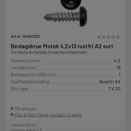
Art.nr. 124942133
Beslagskrue Motek 4,2x13 rustfri A2 sort
For feste av beslag til sandwichelement
Diameter (mm)
4,2
Lengde (mm)
13
Borkapasitet stål (mm)
1
Overflatebehandling
Rustfri A2
Bits type
TX 20
På nettlager
Klikk & Hent i Motek Arendal + 10 andre
1 Pakke a 500 Stk
Alternativ pakning