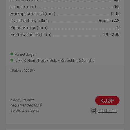
Lengde (mm)
255
Borkapasitet stål (mm)
6-18
Overflatebehandling
Rustfri A2
Pipestørrelse (mm)
8
Festekapasitet (mm)
170-200
På nettlager
Klikk & Hent i Motek Oslo - Brobekk + 23 andre
1 Pakke a 100 Stk
KJØP
Logg inn eller
registrer deg for å
se din avtalepris
Handleliste