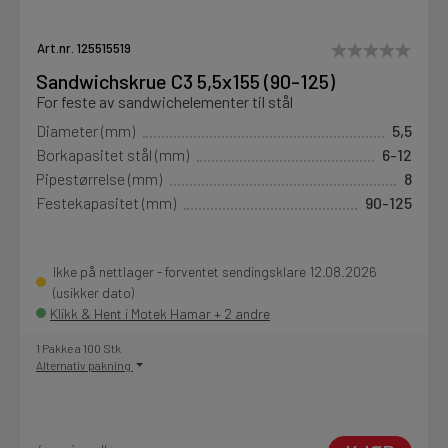
Art.nr. 125515519
Sandwichskrue C3 5,5x155 (90-125)
For feste av sandwichelementer til stål
Diameter (mm)
5,5
Borkapasitet stål (mm)
6-12
Pipestørrelse (mm)
8
Festekapasitet (mm)
90-125
Ikke på nettlager - forventet sendingsklare 12.08.2026
(usikker dato)
Klikk & Hent i Motek Hamar + 2 andre
1 Pakke a 100 Stk
Alternativ pakning