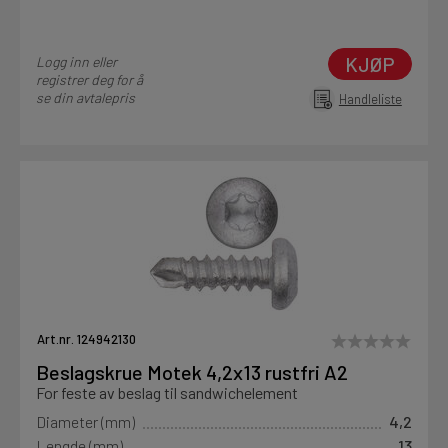
KJØP
Logg inn eller
registrer deg for å
se din avtalepris
Handleliste
Art.nr. 124942130
Beslagskrue Motek 4,2x13 rustfri A2
For feste av beslag til sandwichelement
Diameter (mm)
4,2
Lengde (mm)
13