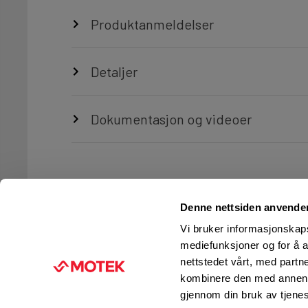
Produktanmeldelser
Detaljer
Dokumentasjon og videoer
Denne nettsiden anvende
Vi bruker informasjonskapsl
mediefunksjoner og for å a
nettstedet vårt, med part
TJENESTER
FIRMAINFORMASJON
kombinere den med annen in
Ingeniørtjenester
KUNDESERVICE
gjennom din bruk av tjene