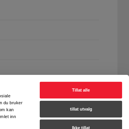
Tillat alle
osiale
n du bruker
tillat utvalg
som kan
mlet inn
Ikke tillat