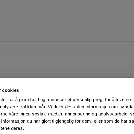
r cookies
er for å gi innhold og annonser et personlig preg, for å levere s
nalysere trafikken vår. Vi deler dessuten informasjon om hvorda
nerne våre innen sosiale medier, annonsering og analysearbeid, 
FØLG OSS PÅ
KUNDESERVICE:
formasjon du har gjort tilgjengelig for dem, eller som de har sa
Man-Fre: 07:00 - 16:00
Facebook
stene deres.
23 05 25 00