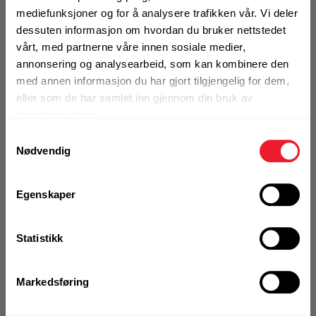
Gipsskrue kombi Motek 3,8x30
mediefunksjoner og for å analysere trafikken vår. Vi deler
båndet
dessuten informasjon om hvordan du bruker nettstedet
På nettlager
vårt, med partnerne våre innen sosiale medier,
Klikk & Hent i Motek Hamar + 18 andre
annonsering og analysearbeid, som kan kombinere den
med annen informasjon du har gjort tilgjengelig for dem,
1 Pakke a 1000 Stk
Alternativ pakning
eller som de har samlet inn gjennom din bruk av
tjenestene deres.
Samtykkevalg
Nødvendig
KJØP
Logg inn eller
registrer deg for å
se din avtalepris
Handleliste
Egenskaper
Art.nr. 12023840
Statistikk
Gipsskrue kombi Motek 3,8x40
båndet
Markedsføring
På nettlager
Klikk & Hent i Motek Hamar + 8 andre