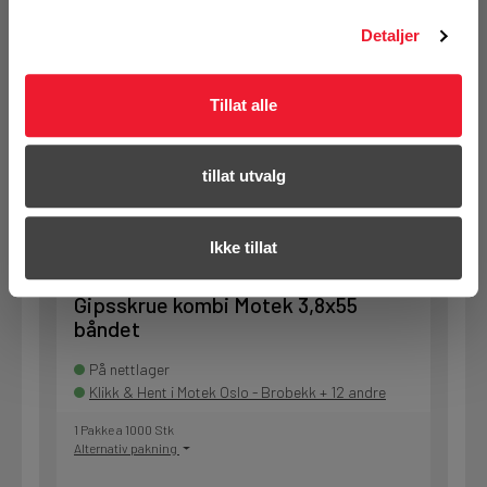
Detaljer
1 Pakke a 1000 Stk
Alternativ pakning
Tillat alle
KJØP
Logg inn eller
registrer deg for å
tillat utvalg
se din avtalepris
Handleliste
Ikke tillat
Art.nr. 12033855
Gipsskrue kombi Motek 3,8x55
båndet
På nettlager
Klikk & Hent i Motek Oslo - Brobekk + 12 andre
1 Pakke a 1000 Stk
Alternativ pakning