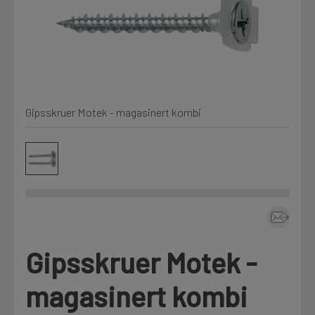
Min Fleet
NYHET
Kjemi, vindsperre og branntetting
Mine henvendelser
Installasjon
Gipsskruer Motek - magasinert kombi
Annet
Prislister
Firmainformasjon
Tjenester
Prosjekter
Gipsskruer Motek -
Fag
LOGG UT
magasinert kombi