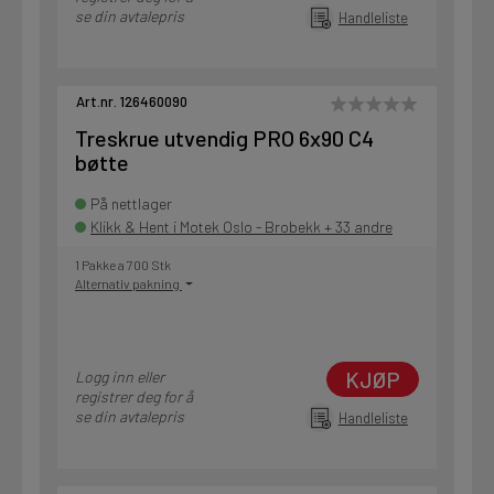
se din avtalepris
Handleliste
Art.nr. 126460090
Treskrue utvendig PRO 6x90 C4
bøtte
På nettlager
Klikk & Hent i Motek Oslo - Brobekk + 33 andre
1 Pakke a 700 Stk
Alternativ pakning
KJØP
Logg inn eller
registrer deg for å
se din avtalepris
Handleliste