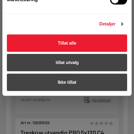
Art.nr. 126250100
Detaljer
Treskrue utvendig PRO 5x100 C4
På nettlager
Tillat alle
Klikk & Hent i Motek Oslo - Brobekk + 34 andre
1 Pakke a 200 Stk
tillat utvalg
Alternativ pakning
Ikke tillat
KJØP
Logg inn eller
registrer deg for å
se din avtalepris
Handleliste
Art.nr. 126250120
Treskrue utvendig PRO 5x120 C4