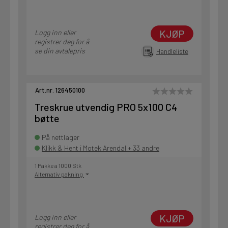
KJØP
Logg inn eller
registrer deg for å
se din avtalepris
Handleliste
Art.nr. 126450100
Treskrue utvendig PRO 5x100 C4
bøtte
På nettlager
Klikk & Hent i Motek Arendal + 33 andre
1 Pakke a 1000 Stk
Alternativ pakning
KJØP
Logg inn eller
registrer deg for å