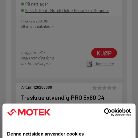
På nettlager
Klikk & Hent i Motek Oslo - Brobekk + 15 andre
1 Pakke a 200 Stk
Alternativ pakning
KJØP
Logg inn eller
registrer deg for å
se din avtalepris
Handleliste
Art.nr. 126250080
Treskrue utvendig PRO 5x80 C4
På nettlager
Klikk & Hent i Motek Oslo - Brobekk + 30 andre
1 Pakke a 200 Stk
Alternativ pakning
Denne nettsiden anvender cookies