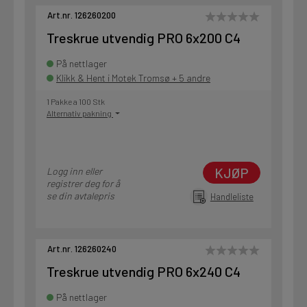
Art.nr. 126260200
Treskrue utvendig PRO 6x200 C4
På nettlager
Klikk & Hent i Motek Tromsø + 5 andre
1 Pakke a 100 Stk
Alternativ pakning
KJØP
Logg inn eller
registrer deg for å
se din avtalepris
Handleliste
Art.nr. 126260240
Treskrue utvendig PRO 6x240 C4
På nettlager