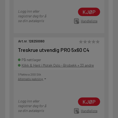
KJØP
Logg inn eller
registrer deg for å
se din avtalepris
Handleliste
Art.nr. 126250060
Treskrue utvendig PRO 5x60 C4
På nettlager
Klikk & Hent i Motek Oslo - Brobekk + 33 andre
1 Pakke a 200 Stk
Alternativ pakning
KJØP
Logg inn eller
registrer deg for å
se din avtalepris
Handleliste