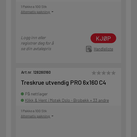
1 Pakke a 100 Stk
Alternativ pakning
KJØP
Logg inn eller
registrer deg for å
se din avtalepris
Handleliste
Art.nr. 126260160
Treskrue utvendig PRO 6x160 C4
På nettlager
Klikk & Hent i Motek Oslo - Brobekk + 33 andre
1 Pakke a 100 Stk
Alternativ pakning