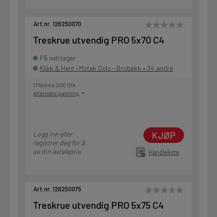
Art.nr. 126250070
Treskrue utvendig PRO 5x70 C4
På nettlager
Klikk & Hent i Motek Oslo - Brobekk + 34 andre
1 Pakke a 200 Stk
Alternativ pakning
KJØP
Logg inn eller
registrer deg for å
se din avtalepris
Handleliste
Art.nr. 126250075
Treskrue utvendig PRO 5x75 C4