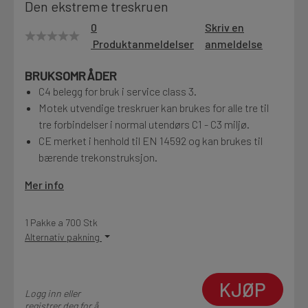
Den ekstreme treskruen
Motek
0
Skriv en
Produktanmeldelser
anmeldelse
BRUKSOMRÅDER
Finn butikk
C4 belegg for bruk i service class 3.
Kontakt og åpningstider
Motek utvendige treskruer kan brukes for alle tre til
tre forbindelser i normal utendørs C1 - C3 miljø.
CE merket i henhold til EN 14592 og kan brukes til
Kontakt
bærende trekonstruksjon.
Fra rådgivning til sporing av ordre
Mer info
Kampanjer
1 Pakke a 700 Stk
Kvalitetsprodukter til ekstra gode priser
Alternativ pakning
KJØP
Produktnyheter
Logg inn eller
Siste nytt om dine favorittprodukter
registrer deg for å