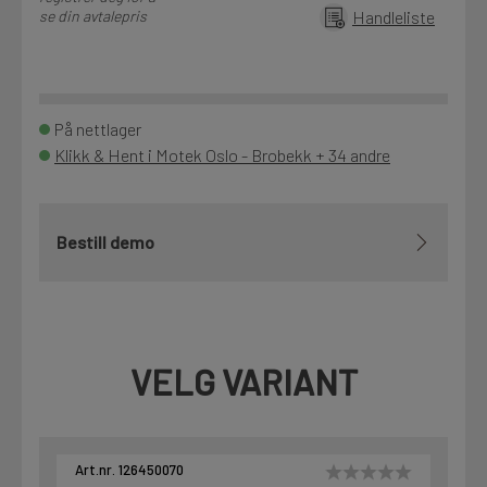
se din avtalepris
Handleliste
På nettlager
Klikk & Hent i Motek Oslo - Brobekk + 34 andre
Bestill demo
VELG VARIANT
Art.nr. 126450070