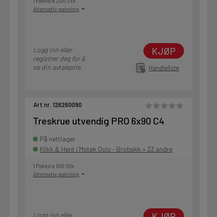
1 Pakke a 200 Stk
Alternativ pakning
KJØP
Logg inn eller
registrer deg for å
se din avtalepris
Handleliste
Art.nr. 126260090
Treskrue utvendig PRO 6x90 C4
På nettlager
Klikk & Hent i Motek Oslo - Brobekk + 33 andre
1 Pakke a 100 Stk
Alternativ pakning
KJØP
Logg inn eller