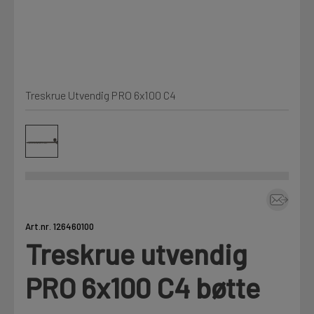
Kjemi, vindsperre og branntetting
Mine henvendelser
Installasjon
Treskrue Utvendig PRO 6x100 C4
Prislister
Annet
Firmainformasjon
Tjenester
Prosjekter
Art.nr. 126460100
Treskrue utvendig
LOGG UT
Fag
PRO 6x100 C4 bøtte