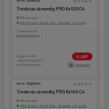
Art.nr. 126260120
Treskrue utvendig PRO 6x120 C4
På nettlager
Klikk & Hent i Motek Oslo - Brobekk + 31 andre
1 Pakke a 100 Stk
Alternativ pakning
KJØP
Logg inn eller
registrer deg for å
se din avtalepris
Handleliste
Art.nr. 126260140
Treskrue utvendig PRO 6x140 C4
På nettlager
Klikk & Hent i Motek Oslo - Brobekk + 34 andre