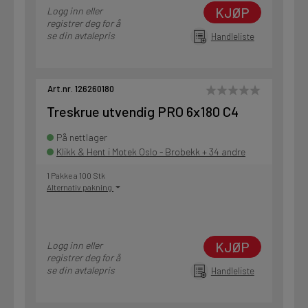
KJØP
Logg inn eller
registrer deg for å
se din avtalepris
Handleliste
Art.nr. 126260180
Treskrue utvendig PRO 6x180 C4
På nettlager
Klikk & Hent i Motek Oslo - Brobekk + 34 andre
1 Pakke a 100 Stk
Alternativ pakning
KJØP
Logg inn eller
registrer deg for å
se din avtalepris
Handleliste