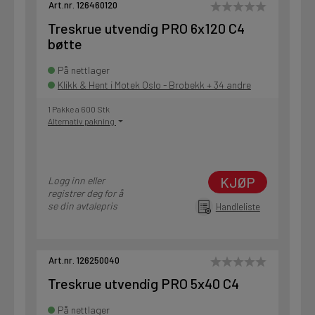
Art.nr. 126460120
Treskrue utvendig PRO 6x120 C4
bøtte
På nettlager
Klikk & Hent i Motek Oslo - Brobekk + 34 andre
1 Pakke a 600 Stk
Alternativ pakning
KJØP
Logg inn eller
registrer deg for å
se din avtalepris
Handleliste
Art.nr. 126250040
Treskrue utvendig PRO 5x40 C4
På nettlager