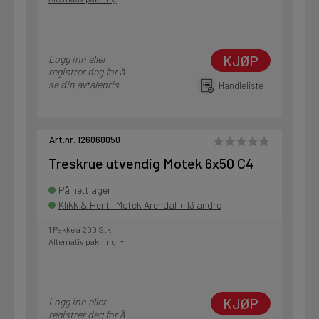
KJØP
Logg inn eller
registrer deg for å
se din avtalepris
Handleliste
Art.nr. 126060050
Treskrue utvendig Motek 6x50 C4
På nettlager
Klikk & Hent i Motek Arendal + 13 andre
1 Pakke a 200 Stk
Alternativ pakning
KJØP
Logg inn eller
registrer deg for å