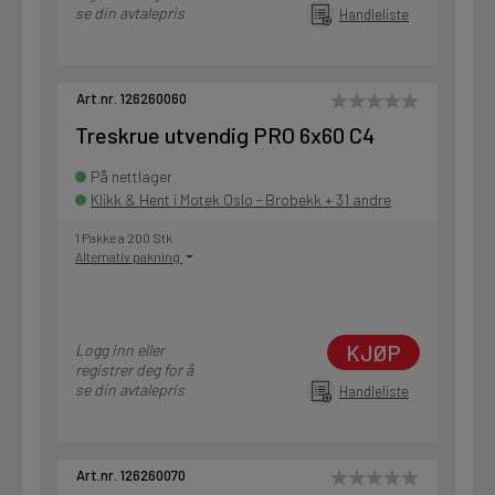
se din avtalepris
Handleliste
Art.nr. 126260060
Treskrue utvendig PRO 6x60 C4
På nettlager
Klikk & Hent i Motek Oslo - Brobekk + 31 andre
1 Pakke a 200 Stk
Alternativ pakning
KJØP
Logg inn eller
registrer deg for å
se din avtalepris
Handleliste
Art.nr. 126260070