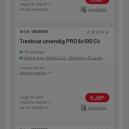
registrer deg for å
se din avtalepris
Handleliste
Art.nr. 126260100
Treskrue utvendig PRO 6x100 C4
På nettlager
Klikk & Hent i Motek Oslo - Brobekk + 33 andre
1 Pakke a 100 Stk
Alternativ pakning
KJØP
Logg inn eller
registrer deg for å
se din avtalepris
Handleliste