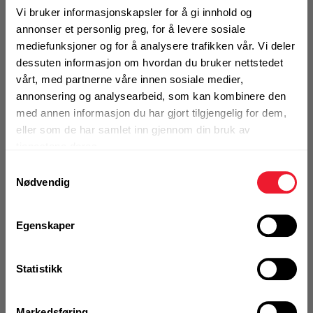
Vi bruker informasjonskapsler for å gi innhold og
annonser et personlig preg, for å levere sosiale
KJØP
Logg inn eller
mediefunksjoner og for å analysere trafikken vår. Vi deler
registrer deg for å
dessuten informasjon om hvordan du bruker nettstedet
se din avtalepris
Handleliste
vårt, med partnerne våre innen sosiale medier,
annonsering og analysearbeid, som kan kombinere den
med annen informasjon du har gjort tilgjengelig for dem,
Art.nr. 126250090
eller som de har samlet inn gjennom din bruk av
Treskrue utvendig PRO 5x90 C4
tjenestene deres.
Samtykkevalg
På nettlager
Nødvendig
Klikk & Hent i Motek Oslo - Brobekk + 34 andre
1 Pakke a 200 Stk
Alternativ pakning
Egenskaper
Statistikk
KJØP
Logg inn eller
registrer deg for å
se din avtalepris
Handleliste
Markedsføring