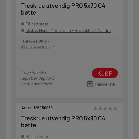
Treskrue utvendig PRO 5x70 C4
bøtte
På nettlager
Klikk & Hent i Motek Oslo - Brobekk + 32 andre
1 Pakke a 1300 Stk
Alternativ pakning
KJØP
Logg inn eller
registrer deg for å
se din avtalepris
Handleliste
Art.nr. 126450080
Treskrue utvendig PRO 5x80 C4
bøtte
På nettlager