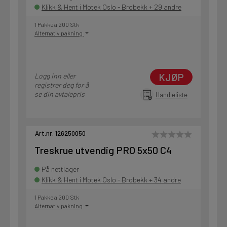
Klikk & Hent i Motek Oslo - Brobekk + 29 andre
1 Pakke a 200 Stk
Alternativ pakning
KJØP
Logg inn eller
registrer deg for å
se din avtalepris
Handleliste
Art.nr. 126250050
Treskrue utvendig PRO 5x50 C4
På nettlager
Klikk & Hent i Motek Oslo - Brobekk + 34 andre
1 Pakke a 200 Stk
Alternativ pakning