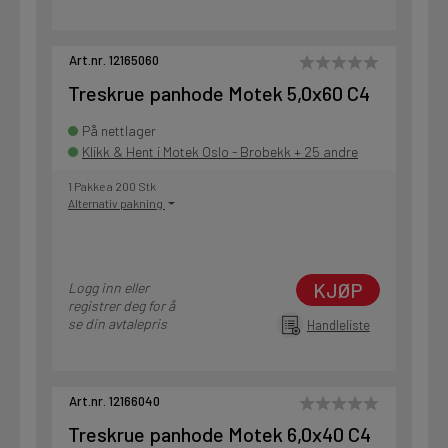
Art.nr. 12165060
Treskrue panhode Motek 5,0x60 C4
På nettlager
Klikk & Hent i Motek Oslo - Brobekk + 25 andre
1 Pakke a 200 Stk
Alternativ pakning
KJØP
Logg inn eller
registrer deg for å
se din avtalepris
Handleliste
Art.nr. 12166040
Treskrue panhode Motek 6,0x40 C4