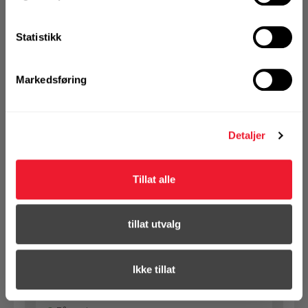
Art.nr. 12164540
Statistikk
Treskrue panhode Motek 4,5x40 C4
På nettlager
Markedsføring
Klikk & Hent i Motek Arendal + 18 andre
1 Pakke a 200 Stk
Alternativ pakning
Detaljer
Tillat alle
KJØP
Logg inn eller
registrer deg for å
se din avtalepris
Handleliste
tillat utvalg
Art.nr. 12165025
Ikke tillat
Treskrue panhode Motek 5,0x25 C4