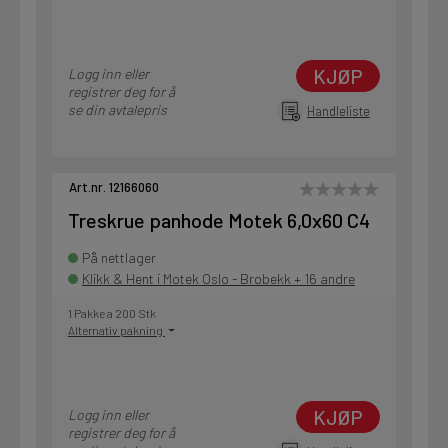
KJØP
Logg inn eller
registrer deg for å
se din avtalepris
Handleliste
Art.nr. 12166060
Treskrue panhode Motek 6,0x60 C4
På nettlager
Klikk & Hent i Motek Oslo - Brobekk + 16 andre
1 Pakke a 200 Stk
Alternativ pakning
KJØP
Logg inn eller
registrer deg for å