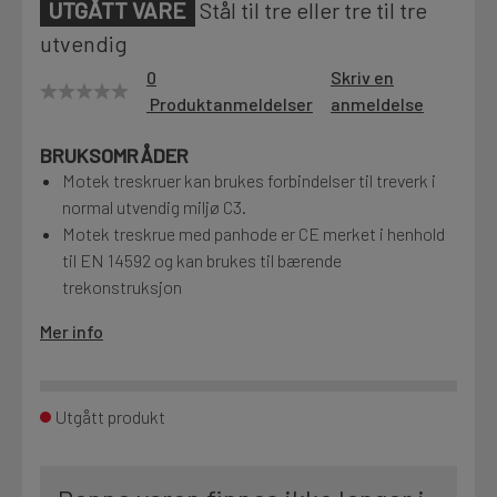
UTGÅTT VARE
Stål til tre eller tre til tre
Motek
utvendig
0
Skriv en
Produktanmeldelser
anmeldelse
Finn butikk
BRUKSOMRÅDER
Kontakt og åpningstider
Motek treskruer kan brukes forbindelser til treverk i
normal utvendig miljø C3.
Motek treskrue med panhode er CE merket i henhold
Kontakt
til EN 14592 og kan brukes til bærende
Fra rådgivning til sporing av ordre
trekonstruksjon
Mer info
Kampanjer
Kvalitetsprodukter til ekstra gode priser
Utgått produkt
Produktnyheter
Siste nytt om dine favorittprodukter