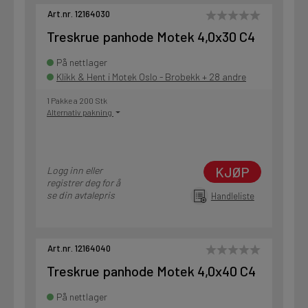
Art.nr. 12164030
Treskrue panhode Motek 4,0x30 C4
På nettlager
Klikk & Hent i Motek Oslo - Brobekk + 28 andre
1 Pakke a 200 Stk
Alternativ pakning
KJØP
Logg inn eller
registrer deg for å
se din avtalepris
Handleliste
Art.nr. 12164040
Treskrue panhode Motek 4,0x40 C4
På nettlager