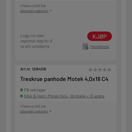
1 Pakke a 200 Stk
Alternativ pakning
KJØP
Logg inn eller
registrer deg for å
se din avtalepris
Handleliste
Art.nr. 12164016
Treskrue panhode Motek 4,0x16 C4
På nettlager
Klikk & Hent i Motek Oslo - Brobekk + 13 andre
1 Pakke a 200 Stk
Alternativ pakning