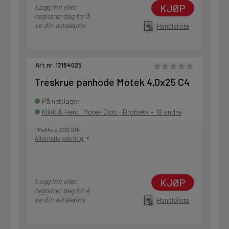
KJØP
Logg inn eller
registrer deg for å
se din avtalepris
Handleliste
Art.nr. 12164025
Treskrue panhode Motek 4,0x25 C4
På nettlager
Klikk & Hent i Motek Oslo - Brobekk + 19 andre
1 Pakke a 200 Stk
Alternativ pakning
KJØP
Logg inn eller
registrer deg for å
se din avtalepris
Handleliste