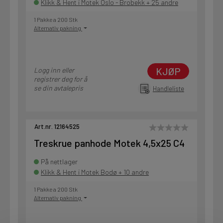
Klikk & Hent i Motek Oslo - Brobekk + 25 andre
1 Pakke a 200 Stk
Alternativ pakning
KJØP
Logg inn eller
registrer deg for å
se din avtalepris
Handleliste
Art.nr. 12164525
Treskrue panhode Motek 4,5x25 C4
På nettlager
Klikk & Hent i Motek Bodø + 10 andre
1 Pakke a 200 Stk
Alternativ pakning