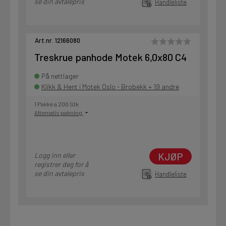
se din avtalepris
Handleliste
Art.nr. 12166080
Treskrue panhode Motek 6,0x80 C4
På nettlager
Klikk & Hent i Motek Oslo - Brobekk + 19 andre
1 Pakke a 200 Stk
Alternativ pakning
KJØP
Logg inn eller
registrer deg for å
se din avtalepris
Handleliste