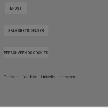
EPOST
SALGSBETINGELSER
PERSONVERN OG COOKIES
Facebook
YouTube
LinkedIn
Instagram