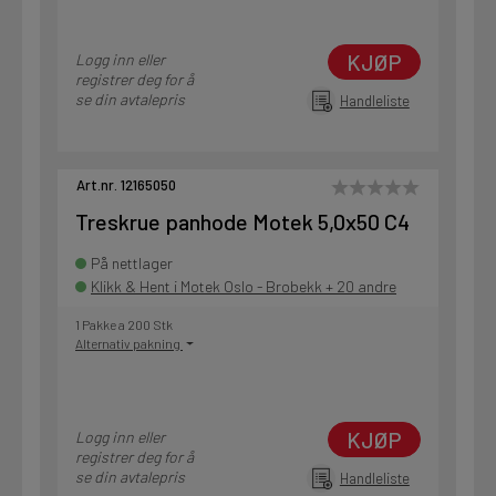
KJØP
Logg inn eller
registrer deg for å
se din avtalepris
Handleliste
Art.nr. 12165050
Treskrue panhode Motek 5,0x50 C4
På nettlager
Klikk & Hent i Motek Oslo - Brobekk + 20 andre
1 Pakke a 200 Stk
Alternativ pakning
KJØP
Logg inn eller
registrer deg for å
se din avtalepris
Handleliste