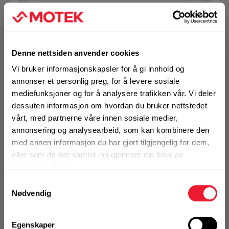
KJØP
Logg inn eller
registrer deg for å
se din avtalepris
Handleliste
Denne nettsiden anvender cookies
Vi bruker informasjonskapsler for å gi innhold og
Art.nr. 12164530
annonser et personlig preg, for å levere sosiale
Treskrue panhode Motek 4,5x30 C4
mediefunksjoner og for å analysere trafikken vår. Vi deler
dessuten informasjon om hvordan du bruker nettstedet
På nettlager
vårt, med partnerne våre innen sosiale medier,
Klikk & Hent i Motek Oslo - Brobekk + 11 andre
annonsering og analysearbeid, som kan kombinere den
1 Pakke a 200 Stk
med annen informasjon du har gjort tilgjengelig for dem,
Alternativ pakning
eller som de har samlet inn gjennom din bruk av
tjenestene deres.
Samtykkevalg
KJØP
Logg inn eller
Nødvendig
registrer deg for å
se din avtalepris
Handleliste
Egenskaper