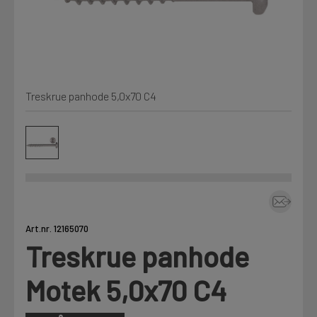
Kjemi, vindsperre og branntetting
Mine henvendelser
Installasjon
Treskrue panhode 5,0x70 C4
Prislister
Annet
Firmainformasjon
Tjenester
Prosjekter
Art.nr. 12165070
Treskrue panhode
LOGG UT
Fag
Motek 5,0x70 C4