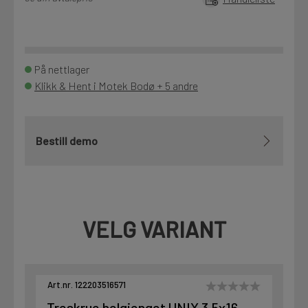
På nettlager
Klikk & Hent i Motek Bodø + 5 andre
Bestill demo
VELG VARIANT
Art.nr. 122203516571
Treskrue helgjenget UNIX 3,5x16