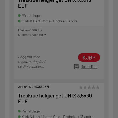
ELF
På nettlager
Klikk & Hent i Motek Bodø + 9 andre
1 Pakke a 1000 Stk
Alternativ pakning
KJØP
Logg inn eller
registrer deg for å
se din avtalepris
Handleliste
Art.nr. 122203530571
Treskrue helgjenget UNIX 3,5x30
ELF
På nettlager
Klikk & Hent i Motek Oslo - Brobekk + 13 andre