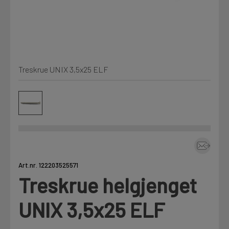
Kjemi, vindsperre og branntetting
Mine henvendelser
Installasjon
Treskrue UNIX 3,5x25 ELF
Prislister
Annet
Firmainformasjon
Tjenester
Prosjekter
Art.nr. 122203525571
Treskrue helgjenget
LOGG UT
Fag
UNIX 3,5x25 ELF