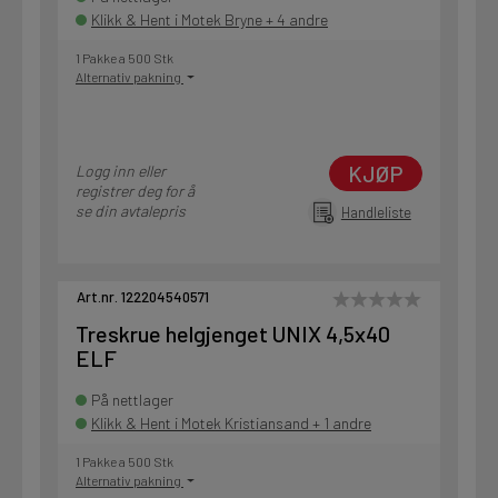
Klikk & Hent i Motek Bryne + 4 andre
1 Pakke a 500 Stk
Alternativ pakning
KJØP
Logg inn eller
registrer deg for å
se din avtalepris
Handleliste
Art.nr. 122204540571
Treskrue helgjenget UNIX 4,5x40
ELF
På nettlager
Klikk & Hent i Motek Kristiansand + 1 andre
1 Pakke a 500 Stk
Alternativ pakning