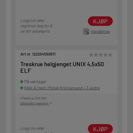
KJØP
Logg inn eller
registrer deg for å
se din avtalepris
Handleliste
Art.nr. 122204550571
Treskrue helgjenget UNIX 4,5x50
ELF
På nettlager
Klikk & Hent i Motek Kristiansand + 3 andre
1 Pakke a 200 Stk
Alternativ pakning
KJØP
Logg inn eller