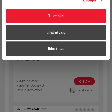
Detaljer
Tillat alle
Art.nr. 122204030571
Treskrue helgjenget UNIX 4,0x30
ELF
tillat utvalg
På nettlager
Klikk & Hent i Motek Oslo - Brobekk + 9 andre
Ikke tillat
1 Pakke a 1000 Stk
Alternativ pakning
KJØP
Logg inn eller
registrer deg for å
se din avtalepris
Handleliste
Art.nr. 122204035571