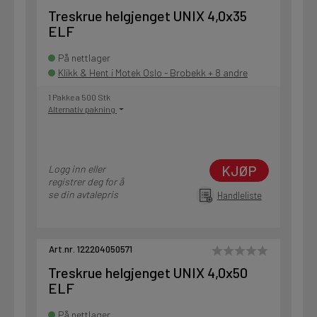
Treskrue helgjenget UNIX 4,0x35
ELF
På nettlager
Klikk & Hent i Motek Oslo - Brobekk + 8 andre
1 Pakke a 500 Stk
Alternativ pakning
KJØP
Logg inn eller
registrer deg for å
se din avtalepris
Handleliste
Art.nr. 122204050571
Treskrue helgjenget UNIX 4,0x50
ELF
På nettlager