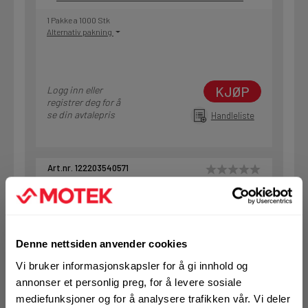
1 Pakke a 1000 Stk
Alternativ pakning
KJØP
Logg inn eller
registrer deg for å
se din avtalepris
Handleliste
Art.nr. 122203540571
Treskrue helgjenget UNIX 3,5x40
ELF
På nettlager
Denne nettsiden anvender cookies
Klikk & Hent i Motek Kristiansand + 3 andre
Vi bruker informasjonskapsler for å gi innhold og
1 Pakke a 500 Stk
annonser et personlig preg, for å levere sosiale
Alternativ pakning
mediefunksjoner og for å analysere trafikken vår. Vi deler