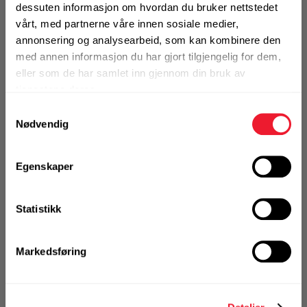
dessuten informasjon om hvordan du bruker nettstedet
vårt, med partnerne våre innen sosiale medier,
KJØP
Logg inn eller
annonsering og analysearbeid, som kan kombinere den
registrer deg for å
se din avtalepris
med annen informasjon du har gjort tilgjengelig for dem,
Handleliste
eller som de har samlet inn gjennom din bruk av
tjenestene deres.
Art.nr. 122203550571
Samtykkevalg
Nødvendig
Treskrue helgjenget UNIX 3,5x50
ELF
Egenskaper
På nettlager
Klikk & Hent i Motek Bryne + 5 andre
Statistikk
1 Pakke a 500 Stk
Alternativ pakning
Markedsføring
KJØP
Logg inn eller
registrer deg for å
se din avtalepris
Handleliste