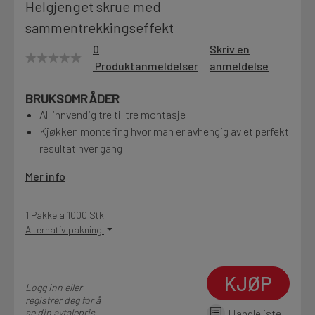
Helgjenget skrue med
Motek
sammentrekkingseffekt
0
Skriv en
Produktanmeldelser
anmeldelse
Finn butikk
BRUKSOMRÅDER
Kontakt og åpningstider
All innvendig tre til tre montasje
Kjøkken montering hvor man er avhengig av et perfekt
resultat hver gang
Kontakt
Fra rådgivning til sporing av ordre
Mer info
1 Pakke a 1000 Stk
Kampanjer
Alternativ pakning
Kvalitetsprodukter til ekstra gode priser
KJØP
Logg inn eller
Produktnyheter
registrer deg for å
Siste nytt om dine favorittprodukter
se din avtalepris
Handleliste