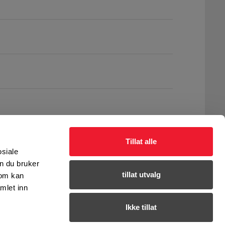
Tillat alle
osiale
n du bruker
tillat utvalg
som kan
mlet inn
Ikke tillat