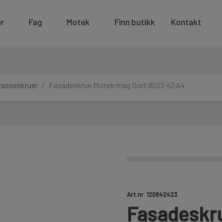
r
Fag
Motek
Finn butikk
Kontakt
rasseskruer
Fasadeskrue Motek mag Sort 8022 42 A4
Art.nr. 120842423
Fasadeskr