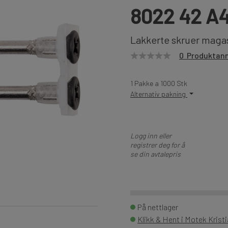
8022 42 A
Lakkerte skruer magas
0 Produktan
1 Pakke a 1000 Stk
Alternativ pakning
Logg inn eller
registrer deg for å
se din avtalepris
På nettlager
Klikk & Hent i Motek Krist