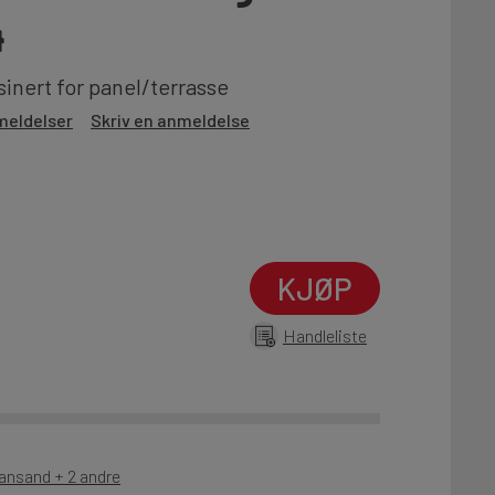
4
inert for panel/terrasse
meldelser
Skriv en anmeldelse
KJØP
Handleliste
iansand + 2 andre