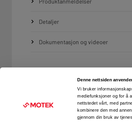
Produktanmeldelser
Detaljer
Dokumentasjon og videoer
Denne nettsiden anvende
Vi bruker informasjonskapsl
mediefunksjoner og for å a
nettstedet vårt, med part
TJENESTER
FIRMAINFORMASJON
kombinere den med annen in
Ingeniørtjenester
KUNDESERVICE
gjennom din bruk av tjene
Verksted og service
FINN BUTIKK
Kurs og opplæring