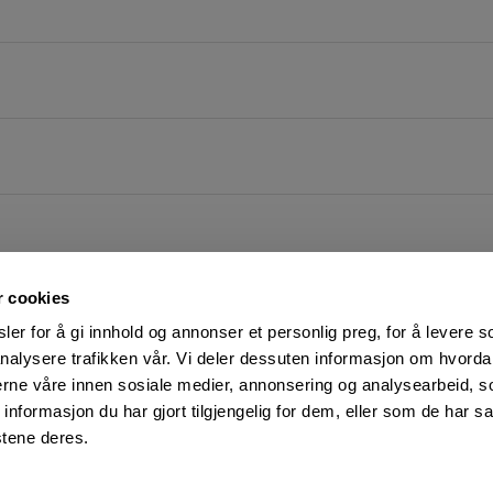
r cookies
er for å gi innhold og annonser et personlig preg, for å levere s
nalysere trafikken vår. Vi deler dessuten informasjon om hvorda
nerne våre innen sosiale medier, annonsering og analysearbeid, 
FØLG OSS PÅ
KUNDESERVICE:
formasjon du har gjort tilgjengelig for dem, eller som de har sa
Man-Fre: 07:00 - 16:00
Facebook
stene deres.
23 05 25 00
YouTube
kundeservice@motek.no
LinkedIn