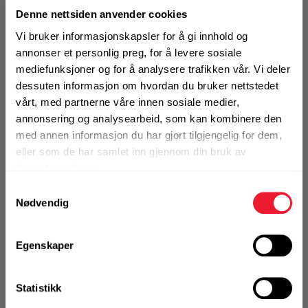
Denne nettsiden anvender cookies
Vi bruker informasjonskapsler for å gi innhold og
KJØP
Logg inn eller
annonser et personlig preg, for å levere sosiale
registrer deg for å
se din avtalepris
Handleliste
mediefunksjoner og for å analysere trafikken vår. Vi deler
dessuten informasjon om hvordan du bruker nettstedet
vårt, med partnerne våre innen sosiale medier,
annonsering og analysearbeid, som kan kombinere den
Art.nr. 126512220
med annen informasjon du har gjort tilgjengelig for dem,
Skrue Motek T-lift 12x220/205
eller som de har samlet inn gjennom din bruk av
tjenestene deres.
På nettlager
Klikk & Hent i Motek Bergen - Åsane + 1 andre
Samtykkevalg
Nødvendig
1 Pakke a 25 Stk
Egenskaper
KJØP
Logg inn eller
Statistikk
registrer deg for å
se din avtalepris
Handleliste