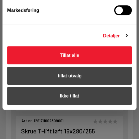
Markedsføring
Art.nr. 1291711601809001
Skrue T-lift løft 16x180/155
Detaljer
Ikke på nettlager
1 Pakke a 10 Stk
Tillat alle
tillat utvalg
KJØP
Logg inn eller
registrer deg for å
Ikke tillat
se din avtalepris
Handleliste
Art.nr. 1291711602809001
Skrue T-lift løft 16x280/255