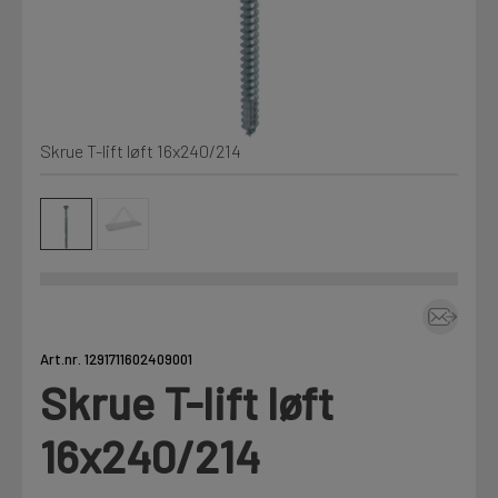
Kjemi, vindsperre og branntetting
Mine henvendelser
Installasjon
Skrue T-lift løft 16x240/214
Prislister
Annet
Firmainformasjon
Tjenester
Prosjekter
Art.nr. 1291711602409001
Skrue T-lift løft
LOGG UT
Fag
16x240/214