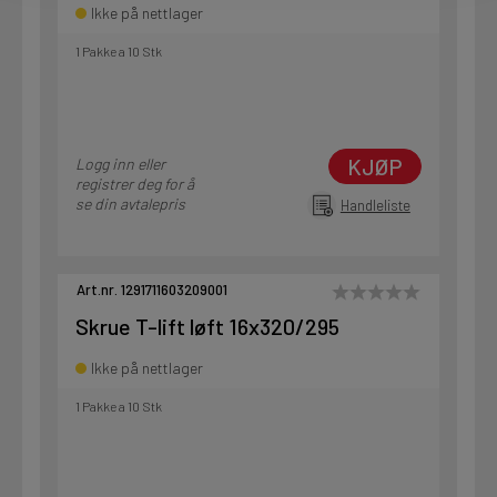
Ikke på nettlager
1 Pakke a 10 Stk
KJØP
Logg inn eller
registrer deg for å
se din avtalepris
Handleliste
Art.nr. 1291711603209001
Skrue T-lift løft 16x320/295
Ikke på nettlager
1 Pakke a 10 Stk