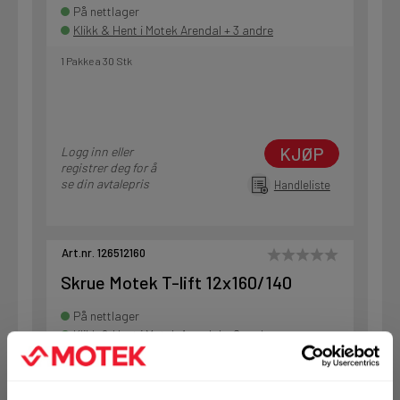
På nettlager
Klikk & Hent i Motek Arendal + 3 andre
1 Pakke a 30 Stk
KJØP
Logg inn eller
registrer deg for å
se din avtalepris
Handleliste
Art.nr. 126512160
Skrue Motek T-lift 12x160/140
På nettlager
Klikk & Hent i Motek Arendal + 2 andre
1 Pakke a 30 Stk