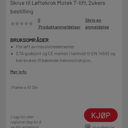
Skrue til Løftekrok Motek T-lift, 2ukers
Motek
bestilling
0
Skriv en
Produktanmeldelser
anmeldelse
Finn butikk
BRUKSOMRÅDER
Kontakt og åpningstider
For løft av massivtreelementer
ETA godkjent og CE merket i henhold til EN 14592 og
kan brukes til bærende trekonstruksjon.
Kontakt
Fra rådgivning til sporing av ordre
Mer info
1 Pakke a 10 Stk
Kampanjer
Kvalitetsprodukter til ekstra gode priser
KJØP
Logg inn eller
Produktnyheter
registrer deg for å
Siste nytt om dine favorittprodukter
se din avtalepris
Handleliste