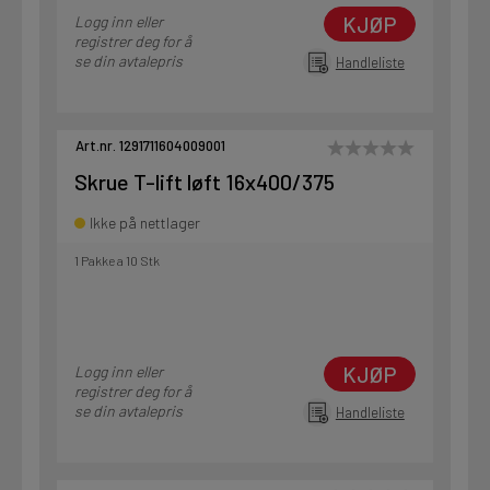
KJØP
Logg inn eller
registrer deg for å
se din avtalepris
Handleliste
Art.nr. 1291711604009001
Skrue T-lift løft 16x400/375
Ikke på nettlager
1 Pakke a 10 Stk
KJØP
Logg inn eller
registrer deg for å
se din avtalepris
Handleliste