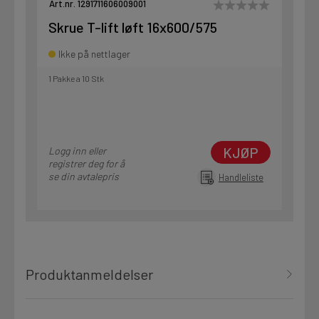
Art.nr. 1291711606009001
Skrue T-lift løft 16x600/575
Ikke på nettlager
1 Pakke a 10 Stk
KJØP
Logg inn eller
registrer deg for å
se din avtalepris
Handleliste
Produktanmeldelser