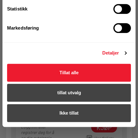
Statistikk
KJØP
Logg inn eller
registrer deg for å
se din avtalepris
Handleliste
Markedsføring
Art.nr. 123000102
Detaljer
Plastlokk Motek karmskrue 14 mm
Furu
Tillat alle
På nettlager
Klikk & Hent i Motek Bergen - Åsane + 3 andre
tillat utvalg
1 Pakke a 200 Stk
Ikke tillat
KJØP
Logg inn eller
registrer deg for å
se din avtalepris