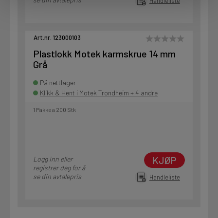
Handleliste
Art.nr. 123000103
Plastlokk Motek karmskrue 14 mm
Grå
På nettlager
Klikk & Hent i Motek Trondheim + 4 andre
1 Pakke a 200 Stk
KJØP
Logg inn eller
registrer deg for å
se din avtalepris
Handleliste