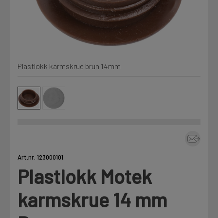
Kjemi, vindsperre og branntetting
Mine henvendelser
Installasjon
Plastlokk karmskrue brun 14mm
Prislister
Annet
Firmainformasjon
Tjenester
Prosjekter
Art.nr. 123000101
Plastlokk Motek
LOGG UT
Fag
karmskrue 14 mm