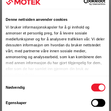
Se hele sortimentet
Denne nettsiden anvender cookies
Vi bruker informasjonskapsler for å gi innhold og
annonser et personlig preg, for å levere sosiale
VELG VARIANT
mediefunksjoner og for å analysere trafikken vår. Vi deler
dessuten informasjon om hvordan du bruker nettstedet
vårt, med partnerne våre innen sosiale medier,
annonsering og analysearbeid, som kan kombinere den
Art.nr. 123000100
med annen informasjon du har gjort tilgjengelig for dem,
Plastlokk Motek karmskrue 14 mm
eller som de har samlet inn gjennom din bruk av
Hvit
tjenestene deres.
Samtykkevalg
På nettlager
Nødvendig
Klikk & Hent i Motek Oslo - Brobekk + 13 andre
1 Pakke a 200 Stk
Egenskaper