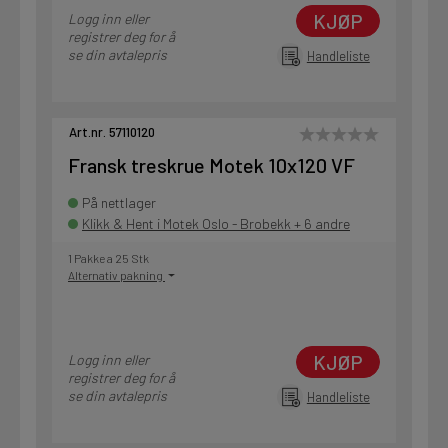
KJØP
Logg inn eller
registrer deg for å
se din avtalepris
Handleliste
Art.nr. 57110120
Fransk treskrue Motek 10x120 VF
På nettlager
Klikk & Hent i Motek Oslo - Brobekk + 6 andre
1 Pakke a 25 Stk
Alternativ pakning
KJØP
Logg inn eller
registrer deg for å
se din avtalepris
Handleliste