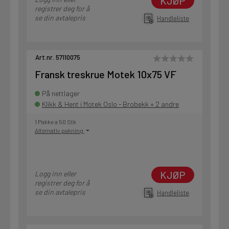
KJØP
registrer deg for å
se din avtalepris
Handleliste
Art.nr. 57110075
Fransk treskrue Motek 10x75 VF
På nettlager
Klikk & Hent i Motek Oslo - Brobekk + 2 andre
1 Pakke a 50 Stk
Alternativ pakning
KJØP
Logg inn eller
registrer deg for å
se din avtalepris
Handleliste