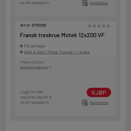
se din avtalepris
Handleliste
Art.nr. 57112200
Fransk treskrue Motek 12x200 VF
På nettlager
Klikk & Hent i Motek Tromsø + 7 andre
1 Pakke a 20 Stk
Alternativ pakning
KJØP
Logg inn eller
registrer deg for å
se din avtalepris
Handleliste