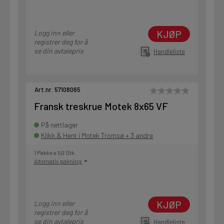
KJØP
Logg inn eller
registrer deg for å
se din avtalepris
Handleliste
Art.nr. 57108065
Fransk treskrue Motek 8x65 VF
På nettlager
Klikk & Hent i Motek Tromsø + 3 andre
1 Pakke a 50 Stk
Alternativ pakning
KJØP
Logg inn eller
registrer deg for å
se din avtalepris
Handleliste