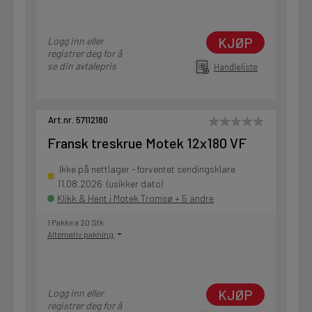
KJØP
Logg inn eller
registrer deg for å
se din avtalepris
Handleliste
Art.nr. 57112180
Fransk treskrue Motek 12x180 VF
Ikke på nettlager - forventet sendingsklare
11.08.2026 (usikker dato)
Klikk & Hent i Motek Tromsø + 5 andre
1 Pakke a 20 Stk
Alternativ pakning
KJØP
Logg inn eller
registrer deg for å