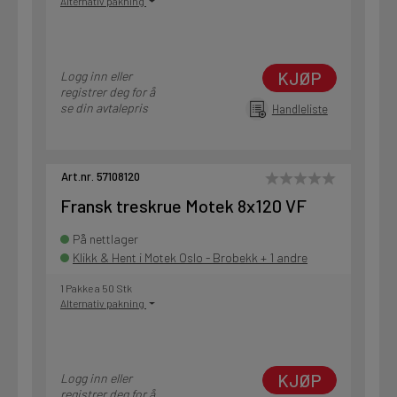
Alternativ pakning
KJØP
Logg inn eller
registrer deg for å
se din avtalepris
Handleliste
Art.nr. 57108120
Fransk treskrue Motek 8x120 VF
På nettlager
Klikk & Hent i Motek Oslo - Brobekk + 1 andre
1 Pakke a 50 Stk
Alternativ pakning
KJØP
Logg inn eller
registrer deg for å