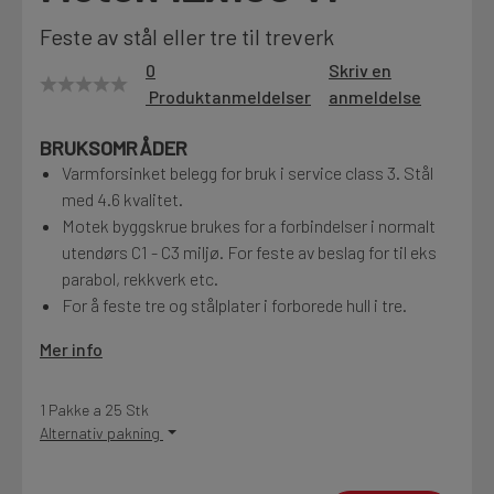
Motek
Feste av stål eller tre til treverk
0
Skriv en
Produktanmeldelser
anmeldelse
Finn butikk
BRUKSOMRÅDER
Kontakt og åpningstider
Varmforsinket belegg for bruk i service class 3. Stål
med 4.6 kvalitet.
Motek byggskrue brukes for a forbindelser i normalt
Kontakt
utendørs C1 - C3 miljø. For feste av beslag for til eks
Fra rådgivning til sporing av ordre
parabol, rekkverk etc.
For å feste tre og stålplater i forborede hull i tre.
Mer info
Kampanjer
Kvalitetsprodukter til ekstra gode priser
1 Pakke a 25 Stk
Alternativ pakning
Produktnyheter
Siste nytt om dine favorittprodukter