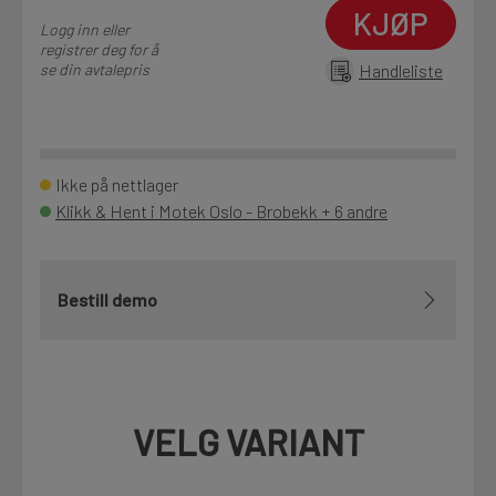
KJØP
Logg inn eller
registrer deg for å
se din avtalepris
Handleliste
Ikke på nettlager
Klikk & Hent i Motek Oslo - Brobekk + 6 andre
Bestill demo
VELG VARIANT