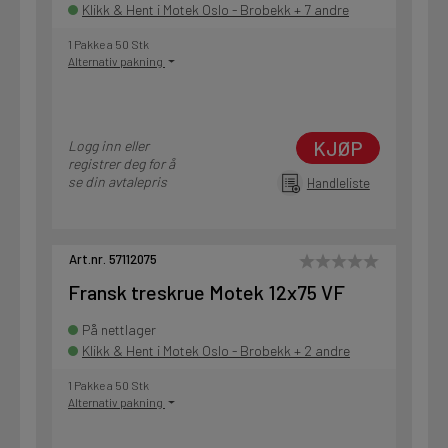
Klikk & Hent i Motek Oslo - Brobekk + 7 andre
1 Pakke a 50 Stk
Alternativ pakning
KJØP
Logg inn eller
registrer deg for å
se din avtalepris
Handleliste
Art.nr. 57112075
Fransk treskrue Motek 12x75 VF
På nettlager
Klikk & Hent i Motek Oslo - Brobekk + 2 andre
1 Pakke a 50 Stk
Alternativ pakning