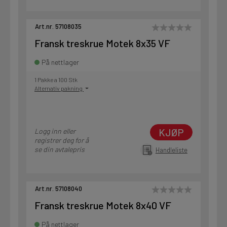
Art.nr. 57108035
Fransk treskrue Motek 8x35 VF
På nettlager
1 Pakke a 100 Stk
Alternativ pakning
KJØP
Logg inn eller
registrer deg for å
se din avtalepris
Handleliste
Art.nr. 57108040
Fransk treskrue Motek 8x40 VF
På nettlager