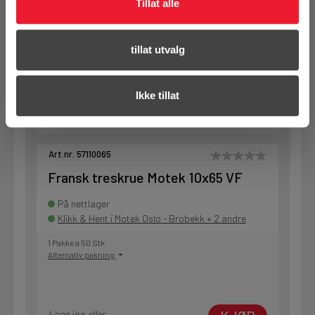
Tillat alle
1 Pakke a 50 Stk
Alternativ pakning
tillat utvalg
KJØP
Logg inn eller
registrer deg for å
Ikke tillat
se din avtalepris
Handleliste
Art.nr. 57110065
Fransk treskrue Motek 10x65 VF
På nettlager
Klikk & Hent i Motek Oslo - Brobekk + 2 andre
1 Pakke a 50 Stk
Alternativ pakning
Logg inn eller