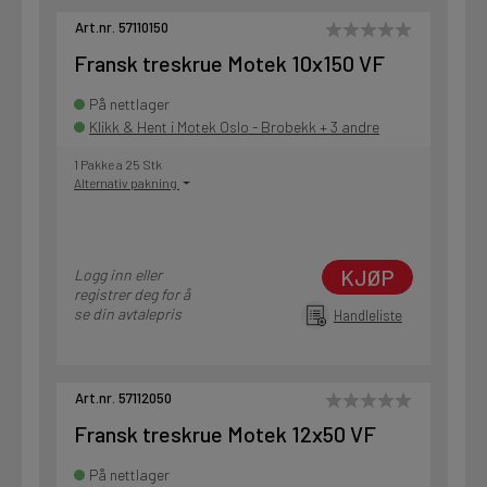
Art.nr. 57110150
Fransk treskrue Motek 10x150 VF
På nettlager
Klikk & Hent i Motek Oslo - Brobekk + 3 andre
1 Pakke a 25 Stk
Alternativ pakning
KJØP
Logg inn eller
registrer deg for å
se din avtalepris
Handleliste
Art.nr. 57112050
Fransk treskrue Motek 12x50 VF
På nettlager