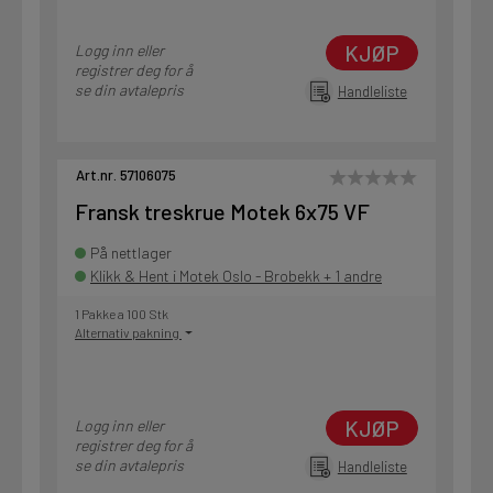
KJØP
Logg inn eller
registrer deg for å
se din avtalepris
Handleliste
Art.nr. 57106075
Fransk treskrue Motek 6x75 VF
På nettlager
Klikk & Hent i Motek Oslo - Brobekk + 1 andre
1 Pakke a 100 Stk
Alternativ pakning
KJØP
Logg inn eller
registrer deg for å
se din avtalepris
Handleliste