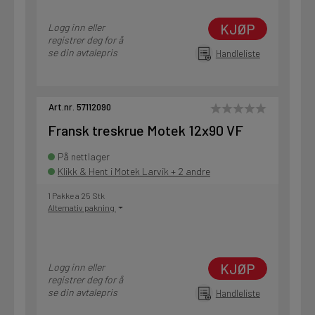
KJØP
Logg inn eller
registrer deg for å
se din avtalepris
Handleliste
Art.nr. 57112090
Fransk treskrue Motek 12x90 VF
På nettlager
Klikk & Hent i Motek Larvik + 2 andre
1 Pakke a 25 Stk
Alternativ pakning
KJØP
Logg inn eller
registrer deg for å
se din avtalepris
Handleliste