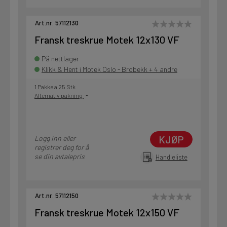
Art.nr. 57112130
Fransk treskrue Motek 12x130 VF
På nettlager
Klikk & Hent i Motek Oslo - Brobekk + 4 andre
1 Pakke a 25 Stk
Alternativ pakning
KJØP
Logg inn eller
registrer deg for å
se din avtalepris
Handleliste
Art.nr. 57112150
Fransk treskrue Motek 12x150 VF