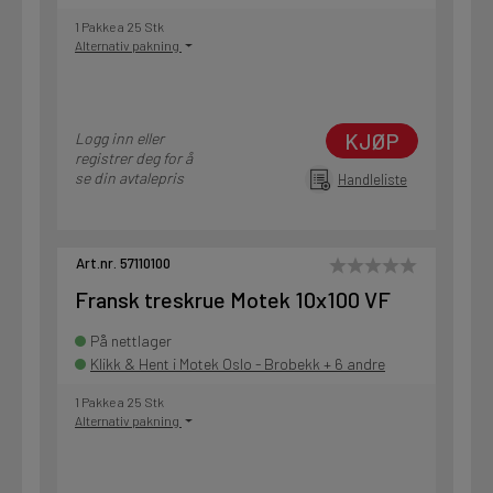
1 Pakke a 25 Stk
Alternativ pakning
KJØP
Logg inn eller
registrer deg for å
se din avtalepris
Handleliste
Art.nr. 57110100
Fransk treskrue Motek 10x100 VF
På nettlager
Klikk & Hent i Motek Oslo - Brobekk + 6 andre
1 Pakke a 25 Stk
Alternativ pakning