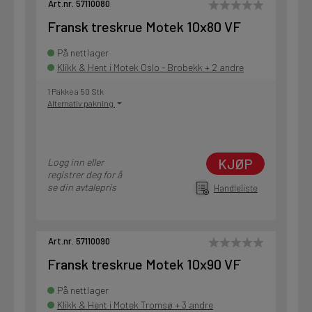
Art.nr. 57110080
Fransk treskrue Motek 10x80 VF
På nettlager
Klikk & Hent i Motek Oslo - Brobekk + 2 andre
1 Pakke a 50 Stk
Alternativ pakning
KJØP
Logg inn eller
registrer deg for å
se din avtalepris
Handleliste
Art.nr. 57110090
Fransk treskrue Motek 10x90 VF
På nettlager
Klikk & Hent i Motek Tromsø + 3 andre