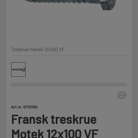
Min Fleet
NYHET
Kjemi, vindsperre og branntetting
Mine henvendelser
Installasjon
Treskrue fransk 12x100 VF
Annet
Prislister
Firmainformasjon
Tjenester
Prosjekter
Art.nr. 57112100
Fransk treskrue
Fag
LOGG UT
Motek 12x100 VF