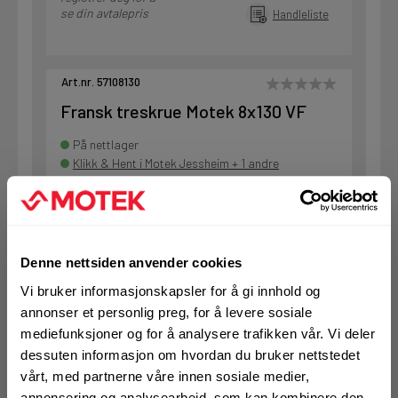
se din avtalepris
Handleliste
Art.nr. 57108130
Fransk treskrue Motek 8x130 VF
På nettlager
Klikk & Hent i Motek Jessheim + 1 andre
1 Pakke a 50 Stk
Alternativ pakning
Denne nettsiden anvender cookies
KJØP
Logg inn eller
Vi bruker informasjonskapsler for å gi innhold og
registrer deg for å
annonser et personlig preg, for å levere sosiale
se din avtalepris
Handleliste
mediefunksjoner og for å analysere trafikken vår. Vi deler
dessuten informasjon om hvordan du bruker nettstedet
vårt, med partnerne våre innen sosiale medier,
Art.nr. 57110040
annonsering og analysearbeid, som kan kombinere den