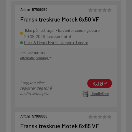
Art.nr. 57106050
Fransk treskrue Motek 6x50 VF
Ikke på nettlager - forventet sendingsklare
20.08.2026 (usikker dato)
Klikk & Hent i Motek Hamar + 1 andre
1 Pakke a 100 Stk
Alternativ pakning
KJØP
Logg inn eller
registrer deg for å
se din avtalepris
Handleliste
Art.nr. 57106065
Fransk treskrue Motek 6x65 VF