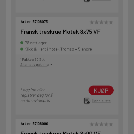
Art.nr. 57108075
Fransk treskrue Motek 8x75 VF
På nettlager
Klikk & Hent i Motek Tromsø + 5 andre
1 Pakke a 50 Stk
Alternativ pakning
KJØP
Logg inn eller
registrer deg for å
se din avtalepris
Handleliste
Art.nr. 57108090
Fransk treskrue Motek 8x90 VF