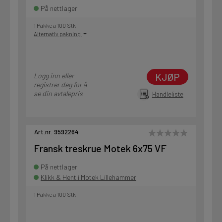
På nettlager
1 Pakke a 100 Stk
Alternativ pakning
KJØP
Logg inn eller
registrer deg for å
se din avtalepris
Handleliste
Art.nr. 9592264
Fransk treskrue Motek 6x75 VF
På nettlager
Klikk & Hent i Motek Lillehammer
1 Pakke a 100 Stk