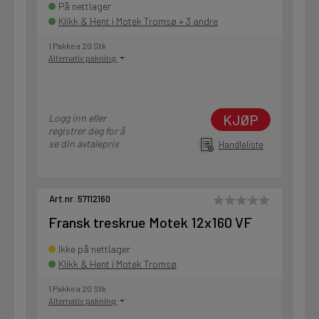
På nettlager
Klikk & Hent i Motek Tromsø + 3 andre
1 Pakke a 20 Stk
Alternativ pakning
KJØP
Logg inn eller
registrer deg for å
se din avtalepris
Handleliste
Art.nr. 57112160
Fransk treskrue Motek 12x160 VF
Ikke på nettlager
Klikk & Hent i Motek Tromsø
1 Pakke a 20 Stk
Alternativ pakning