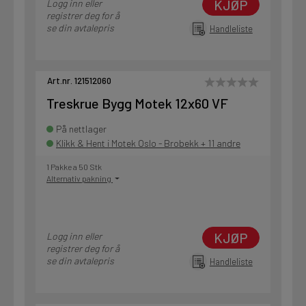
KJØP
Logg inn eller
registrer deg for å
se din avtalepris
Handleliste
Art.nr. 121512060
Treskrue Bygg Motek 12x60 VF
På nettlager
Klikk & Hent i Motek Oslo - Brobekk + 11 andre
1 Pakke a 50 Stk
Alternativ pakning
KJØP
Logg inn eller
registrer deg for å
se din avtalepris
Handleliste