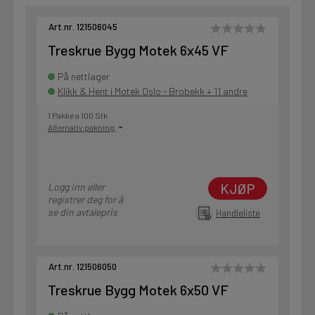
Art.nr. 121506045
Treskrue Bygg Motek 6x45 VF
På nettlager
Klikk & Hent i Motek Oslo - Brobekk + 11 andre
1 Pakke a 100 Stk
Alternativ pakning
KJØP
Logg inn eller
registrer deg for å
se din avtalepris
Handleliste
Art.nr. 121506050
Treskrue Bygg Motek 6x50 VF