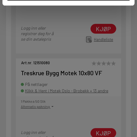
Alternativ pakning
KJØP
Logg inn eller
registrer deg for å
se din avtalepris
Handleliste
Art.nr. 121510080
Treskrue Bygg Motek 10x80 VF
På nettlager
Klikk & Hent i Motek Oslo - Brobekk + 13 andre
1 Pakke a 50 Stk
Alternativ pakning
KJØP
Logg inn eller