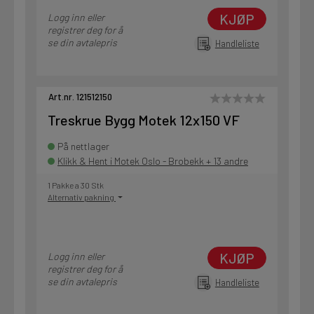
KJØP
Logg inn eller
registrer deg for å
se din avtalepris
Handleliste
Art.nr. 121512150
Treskrue Bygg Motek 12x150 VF
På nettlager
Klikk & Hent i Motek Oslo - Brobekk + 13 andre
1 Pakke a 30 Stk
Alternativ pakning
KJØP
Logg inn eller
registrer deg for å
se din avtalepris
Handleliste