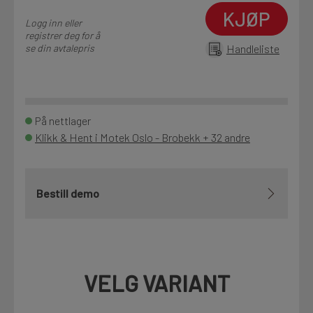
KJØP
Logg inn eller
registrer deg for å
se din avtalepris
Handleliste
På nettlager
Klikk & Hent i Motek Oslo - Brobekk + 32 andre
Bestill demo
VELG VARIANT