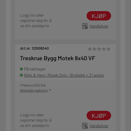
KJØP
Logg inn eller
registrer deg for å
se din avtalepris
Handleliste
Art.nr. 121508040
Treskrue Bygg Motek 8x40 VF
På nettlager
Klikk & Hent i Motek Oslo - Brobekk + 21 andre
1 Pakke a 200 Stk
Alternativ pakning
KJØP
Logg inn eller
registrer deg for å
se din avtalepris
Handleliste