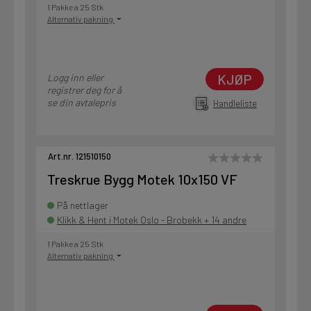
1 Pakke a 25 Stk
Alternativ pakning
KJØP
Logg inn eller
registrer deg for å
se din avtalepris
Handleliste
Art.nr. 121510150
Treskrue Bygg Motek 10x150 VF
På nettlager
Klikk & Hent i Motek Oslo - Brobekk + 14 andre
1 Pakke a 25 Stk
Alternativ pakning