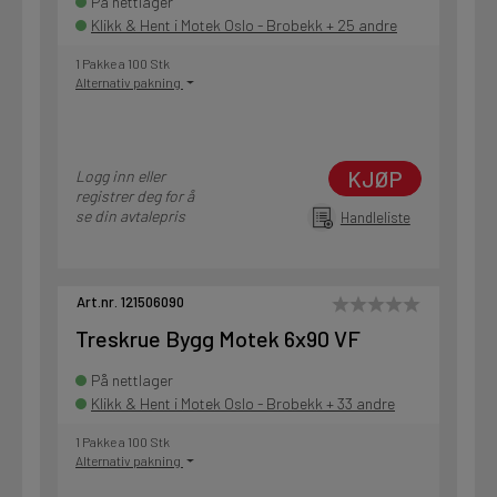
På nettlager
Klikk & Hent i Motek Oslo - Brobekk + 25 andre
1 Pakke a 100 Stk
Alternativ pakning
KJØP
Logg inn eller
registrer deg for å
se din avtalepris
Handleliste
Art.nr. 121506090
Treskrue Bygg Motek 6x90 VF
På nettlager
Klikk & Hent i Motek Oslo - Brobekk + 33 andre
1 Pakke a 100 Stk
Alternativ pakning