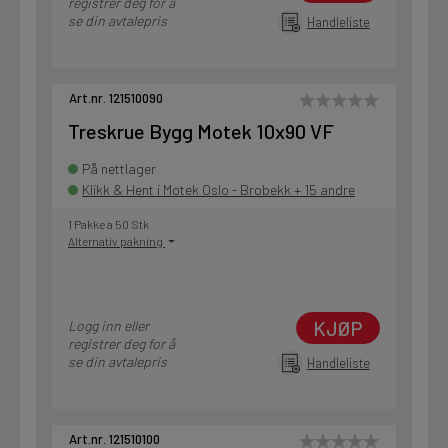
registrer deg for å
se din avtalepris
Handleliste
Art.nr. 121510090
Treskrue Bygg Motek 10x90 VF
På nettlager
Klikk & Hent i Motek Oslo - Brobekk + 15 andre
1 Pakke a 50 Stk
Alternativ pakning
KJØP
Logg inn eller
registrer deg for å
se din avtalepris
Handleliste
Art.nr. 121510100