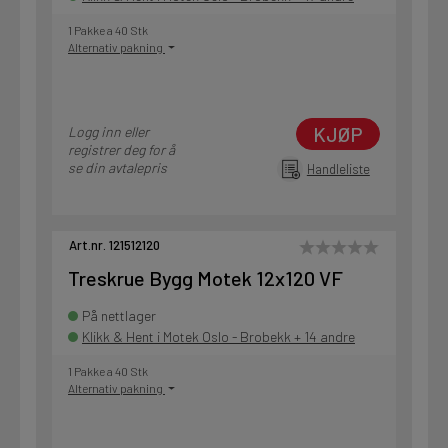
1 Pakke a 40 Stk
Alternativ pakning
KJØP
Logg inn eller
registrer deg for å
se din avtalepris
Handleliste
Art.nr. 121512120
Treskrue Bygg Motek 12x120 VF
På nettlager
Klikk & Hent i Motek Oslo - Brobekk + 14 andre
1 Pakke a 40 Stk
Alternativ pakning