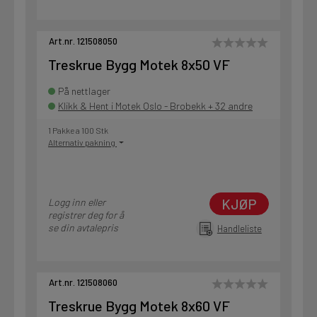
Art.nr. 121508050
Treskrue Bygg Motek 8x50 VF
På nettlager
Klikk & Hent i Motek Oslo - Brobekk + 32 andre
1 Pakke a 100 Stk
Alternativ pakning
KJØP
Logg inn eller
registrer deg for å
se din avtalepris
Handleliste
Art.nr. 121508060
Treskrue Bygg Motek 8x60 VF