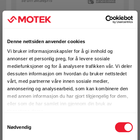
se din avtalepris
Handleliste
Art.nr. 121508090
Treskrue Bygg Motek 8x90 VF
Denne nettsiden anvender cookies
På nettlager
Vi bruker informasjonskapsler for å gi innhold og
Klikk & Hent i Motek Oslo - Brobekk + 13 andre
annonser et personlig preg, for å levere sosiale
1 Pakke a 50 Stk
mediefunksjoner og for å analysere trafikken vår. Vi deler
Alternativ pakning
dessuten informasjon om hvordan du bruker nettstedet
vårt, med partnerne våre innen sosiale medier,
annonsering og analysearbeid, som kan kombinere den
KJØP
Logg inn eller
med annen informasjon du har gjort tilgjengelig for dem,
registrer deg for å
eller som de har samlet inn gjennom din bruk av
se din avtalepris
Handleliste
tjenestene deres.
Samtykkevalg
Nødvendig
Art.nr. 121510060