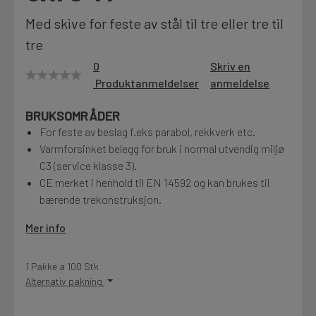
Motek
Med skive for feste av stål til tre eller tre til
tre
0
Skriv en
Produktanmeldelser
anmeldelse
Finn butikk
Kontakt og åpningstider
BRUKSOMRÅDER
For feste av beslag f.eks parabol, rekkverk etc.
Varmforsinket belegg for bruk i normal utvendig miljø
Kontakt
C3 (service klasse 3).
Fra rådgivning til sporing av ordre
CE merket i henhold til EN 14592 og kan brukes til
bærende trekonstruksjon.
Kampanjer
Mer info
Kvalitetsprodukter til ekstra gode priser
1 Pakke a 100 Stk
Alternativ pakning
Produktnyheter
Siste nytt om dine favorittprodukter