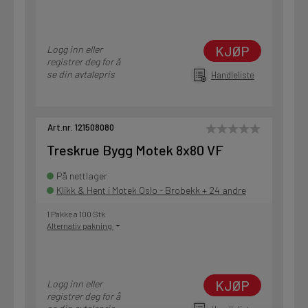
KJØP
Logg inn eller
registrer deg for å
se din avtalepris
Handleliste
Art.nr. 121508080
Treskrue Bygg Motek 8x80 VF
På nettlager
Klikk & Hent i Motek Oslo - Brobekk + 24 andre
1 Pakke a 100 Stk
Alternativ pakning
KJØP
Logg inn eller
registrer deg for å