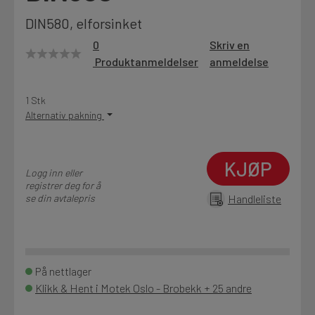
Motek
DIN580, elforsinket
0
Skriv en
Produktanmeldelser
anmeldelse
Finn butikk
1 Stk
Kontakt og åpningstider
Alternativ pakning
Kontakt
KJØP
Fra rådgivning til sporing av ordre
Logg inn eller
registrer deg for å
se din avtalepris
Handleliste
Kampanjer
Kvalitetsprodukter til ekstra gode priser
På nettlager
Klikk & Hent i Motek Oslo - Brobekk + 25 andre
Produktnyheter
Siste nytt om dine favorittprodukter