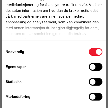
mediefunksjoner og for å analysere trafikken vår. Vi deler
KJØP
Logg inn eller
dessuten informasjon om hvordan du bruker nettstedet
registrer deg for å
se din avtalepris
Handleliste
vårt, med partnerne våre innen sosiale medier,
annonsering og analysearbeid, som kan kombinere den
med annen informasjon du har gjort tilgjengelig for dem,
eller som de har samlet inn gjennom din bruk av
Art.nr. 580102
tjenestene deres.
Ringskrue M10 ELF DIN580
Samtykkevalg
Nødvendig
På nettlager
Klikk & Hent i Motek Oslo - Brobekk + 26 andre
1 Stk
Egenskaper
Alternativ pakning
Statistikk
KJØP
Logg inn eller
registrer deg for å
Markedsføring
se din avtalepris
Handleliste