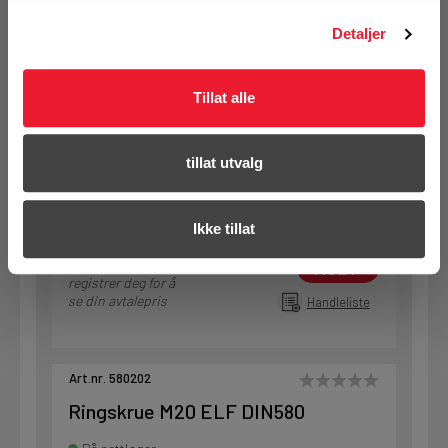
Detaljer
Art.nr. 580122
Ringskrue M12 ELF DIN580
Tillat alle
På nettlager
Klikk & Hent i Motek Oslo - Brobekk + 26 andre
tillat utvalg
1 Stk
Alternativ pakning
Ikke tillat
KJØP
Logg inn eller
registrer deg for å
se din avtalepris
Handleliste
Art.nr. 580202
Ringskrue M20 ELF DIN580