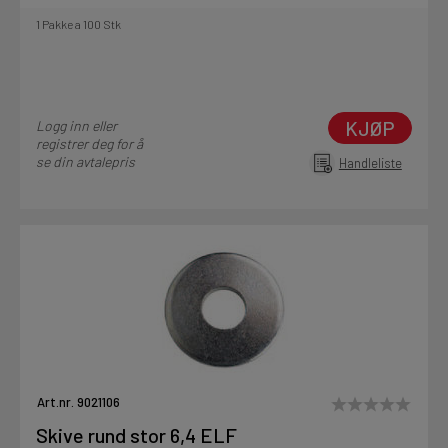
1 Pakke a 100 Stk
KJØP
Logg inn eller
registrer deg for å
se din avtalepris
Handleliste
Art.nr. 9021106
Skive rund stor 6,4 ELF