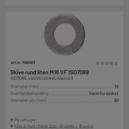
Art.nr. 7089163
Skive rund liten M16 VF ISO7089
ISO7089, varmforsinket, klasse 8
Diameter (mm)
16
Overflatebehandling
Varmforsinket
Diameter utv. (mm)
30
På nettlager
Klikk & Hent i Motek Oslo - Brobekk + 18 andre