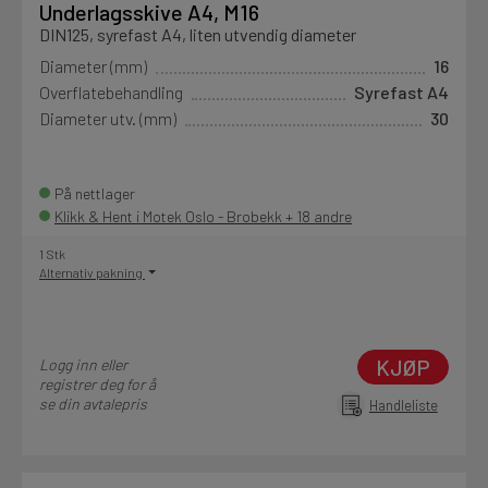
Underlagsskive A4, M16
DIN125, syrefast A4, liten utvendig diameter
Diameter (mm)
16
Overflatebehandling
Syrefast A4
Diameter utv. (mm)
30
På nettlager
Klikk & Hent i Motek Oslo - Brobekk + 18 andre
1 Stk
Alternativ pakning
KJØP
Logg inn eller
registrer deg for å
se din avtalepris
Handleliste