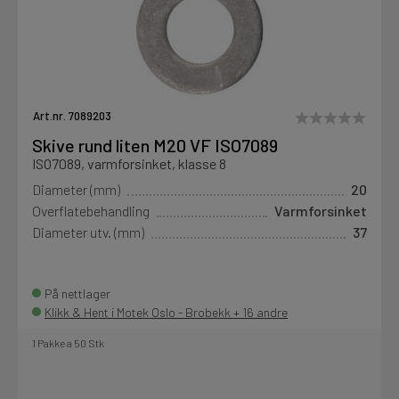
Art.nr. 7089203
Skive rund liten M20 VF ISO7089
ISO7089, varmforsinket, klasse 8
Diameter (mm)
20
Overflatebehandling
Varmforsinket
Diameter utv. (mm)
37
På nettlager
Klikk & Hent i Motek Oslo - Brobekk + 16 andre
1 Pakke a 50 Stk