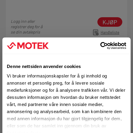
KJØP
Logg inn eller
registrer deg for å
se din avtalepris
Handleliste
Denne nettsiden anvender cookies
Vi bruker informasjonskapsler for å gi innhold og
annonser et personlig preg, for å levere sosiale
mediefunksjoner og for å analysere trafikken vår. Vi deler
dessuten informasjon om hvordan du bruker nettstedet
Art.nr. 9700622
vårt, med partnerne våre innen sosiale medier,
annonsering og analysearbeid, som kan kombinere den
Underlagskive HCR 8,4
med annen informasjon du har gjort tilgjengelig for dem,
DIN125, HCR, liten utvendig diameter
eller som de har samlet inn gjennom din bruk av
Diameter (mm)
8
tjenestene deres.