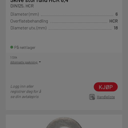
DIN125, HCR
Diameter (mm)
6
Overflatebehandling
HCR
Diameter utv. (mm)
18
På nettlager
1 Stk
Alternativ pakning
KJØP
Logg inn eller
registrer deg for å
se din avtalepris
Handleliste