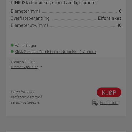
DIN9021, elforsinket, stor utvendig diameter
Diameter (mm)
6
Overflatebehandling
Elforsinket
Diameter utv. (mm)
18
På nettlager
Klikk & Hent i Motek Oslo - Brobekk + 27 andre
1 Pakke a 200 Stk
Alternativ pakning
KJØP
Logg inn eller
registrer deg for å
se din avtalepris
Handleliste