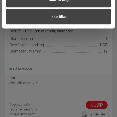
Ikke tillat
Art.nr. 9700620
Underlagskive HCR 6,4
DIN125, HCR, liten utvendig diameter
Diameter (mm)
6
Overflatebehandling
HCR
Diameter utv. (mm)
12
På nettlager
1 Stk
Alternativ pakning
KJØP
Logg inn eller
registrer deg for å
se din avtalepris
Handleliste