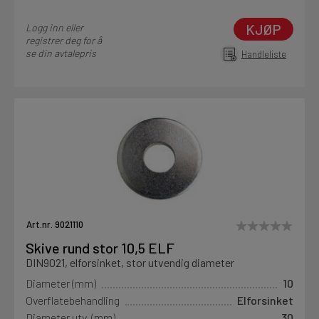
KJØP
Logg inn eller
registrer deg for å
se din avtalepris
Handleliste
Art.nr. 9021110
Skive rund stor 10,5 ELF
DIN9021, elforsinket, stor utvendig diameter
Diameter (mm)
10
Overflatebehandling
Elforsinket
Diameter utv. (mm)
30