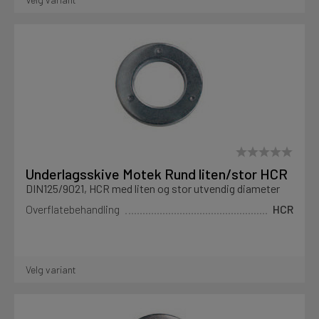
Motek
Finn butikk
Kontakt og åpningstider
Kontakt
Underlagsskive Motek Rund liten/stor HCR
Fra rådgivning til sporing av ordre
DIN125/9021, HCR med liten og stor utvendig diameter
Overflatebehandling
HCR
Kampanjer
Kvalitetsprodukter til ekstra gode priser
Velg variant
Produktnyheter
Siste nytt om dine favorittprodukter