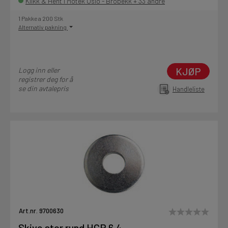
Klikk & Hent i Motek Oslo - Brobekk + 33 andre
1 Pakke a 200 Stk
Alternativ pakning
KJØP
Logg inn eller
registrer deg for å
se din avtalepris
Handleliste
Art.nr. 9700630
Skive stor rund HCR 6,4