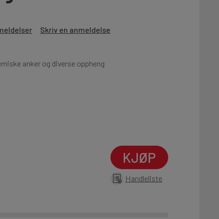
0
meldelser
Skriv en anmeldelse
 kjemiske anker og diverse oppheng
KJØP
Handleliste