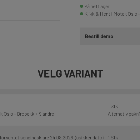
På nettlager
Klikk & Hent i Motek Oslo 
Bestill demo
VELG VARIANT
1 Stk
k Oslo - Brobekk + 9 andre
Alternativ pakn
 forventet sendingsklare 24.08.2026 (usikker dato)
1 Stk