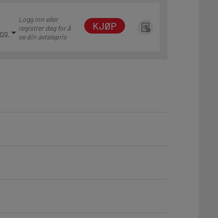
Logg inn eller
KJØP
registrer deg for å
ing
se din avtalepris