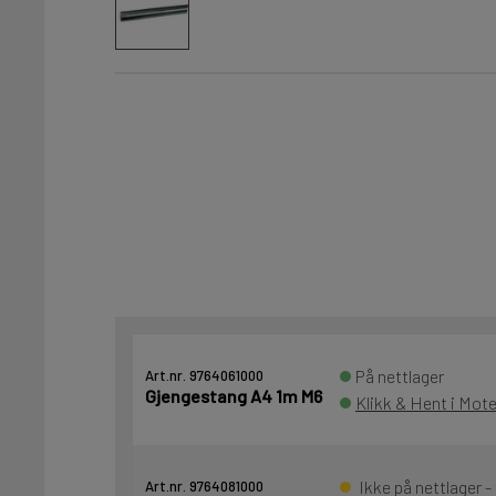
På nettlager
Art.nr. 9764061000
Gjengestang A4 1m M6
Klikk & Hent i Mote
Ikke på nettlager -
Art.nr. 9764081000