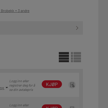
- Brobekk + 3 andre
Logg inn eller
KJØP
registrer deg for å
ing
se din avtalepris
Logg inn eller