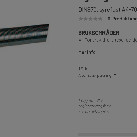
DIN976, syrefast A4-7
0 Produktan
BRUKSOMRÅDER
For bruk til alle typer av
Mer info
1 Stk
Alternativ pakning
Logg inn eller
registrer deg for å
se din avtalepris