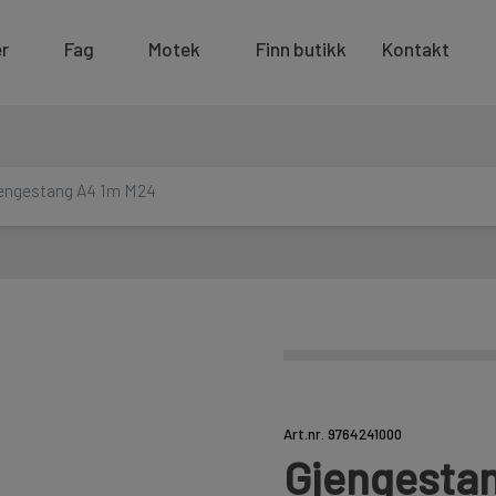
r
Fag
Motek
Finn butikk
Kontakt
engestang A4 1m M24
Art.nr. 9764241000
Gjengesta