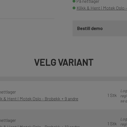
På nettlager
Klikk & Hent i Motek Oslo 
Bestill demo
VELG VARIANT
Logg
nettlager
1 Stk
regi
kk & Hent i Motek Oslo - Brobekk + 9 andre
se d
Logg
nettlager
1 Stk
regi
kk & Hent i Motek Oslo - Brobekk + 12 andre