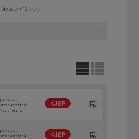
- Brobekk + 12 andre
 inn eller
KJØP
strer deg for å
in avtalepris
 inn eller
KJØP
strer deg for å