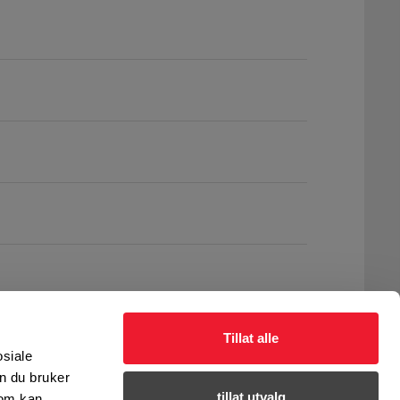
Tillat alle
osiale
n du bruker
tillat utvalg
som kan