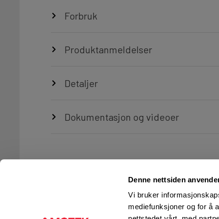
Forbruk
Produktanmeldelser
Detaljer
Dokumentasjon og videoer
Denne nettsiden anvende
Vi bruker informasjonskapsl
mediefunksjoner og for å a
nettstedet vårt, med part