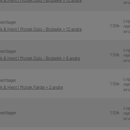
se d
Logg
nettlager
1 Stk
regi
kk & Hent i Motek Oslo - Brobekk + 12 andre
se d
Logg
nettlager
1 Stk
regi
kk & Hent i Motek Oslo - Brobekk + 6 andre
se d
Logg
nettlager
1 Stk
regi
kk & Hent i Motek Førde + 2 andre
se d
Logg
nettlager
1 Stk
regi
se d