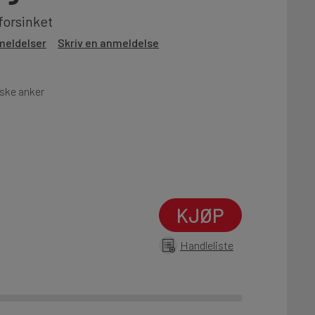
lforsinket
meldelser
Skriv en anmeldelse
miske anker
KJØP
Handleliste