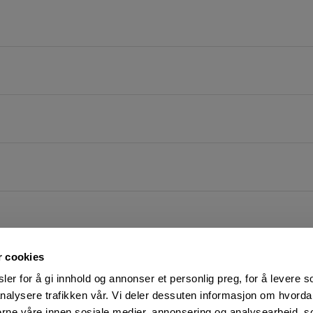
r cookies
er for å gi innhold og annonser et personlig preg, for å levere s
nalysere trafikken vår. Vi deler dessuten informasjon om hvorda
nerne våre innen sosiale medier, annonsering og analysearbeid, 