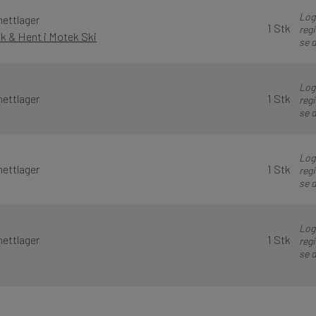
Logg
nettlager
1 Stk
regi
kk & Hent i Motek Ski
se d
Logg
nettlager
1 Stk
regi
se d
Logg
nettlager
1 Stk
regi
se d
Logg
nettlager
1 Stk
regi
se d