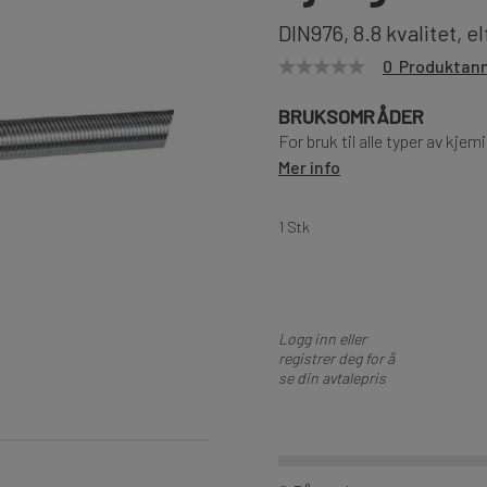
DIN976, 8.8 kvalitet, e
0 Produktan
BRUKSOMRÅDER
For bruk til alle typer av kje
Mer info
1 Stk
Logg inn eller
registrer deg for å
se din avtalepris