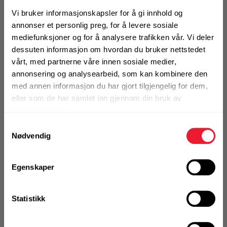
Vi bruker informasjonskapsler for å gi innhold og
annonser et personlig preg, for å levere sosiale
Ikke på nettlager - forventet sendingsklare 26.08.2026
mediefunksjoner og for å analysere trafikken vår. Vi deler
(usikker dato)
dessuten informasjon om hvordan du bruker nettstedet
vårt, med partnerne våre innen sosiale medier,
annonsering og analysearbeid, som kan kombinere den
Bestill demo
med annen informasjon du har gjort tilgjengelig for dem,
eller som de har samlet inn gjennom din bruk av
tjenestene deres.
Samtykkevalg
Nødvendig
VELG VARIANT
Egenskaper
Art.nr. 9700706
Statistikk
Gjengestang HCR M6x1000
På nettlager