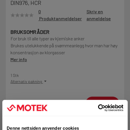
DIN976, HCR
Motek
0
Skriv en
Produktanmeldelser
anmeldelse
BRUKSOMRÅDER
Finn butikk
For bruk til alle typer av kjemiske anker
Kontakt og åpningstider
Brukes utelukkende på svømmeanlegg hvor man har høy
konsentrasjon av klorgasser
Mer info
Kontakt
Fra rådgivning til sporing av ordre
1 Stk
Alternativ pakning
Kampanjer
Kvalitetsprodukter til ekstra gode priser
KJØP
Logg inn eller
registrer deg for å
se din avtalepris
Handleliste
Produktnyheter
Denne nettsiden anvender cookies
Siste nytt om dine favorittprodukter