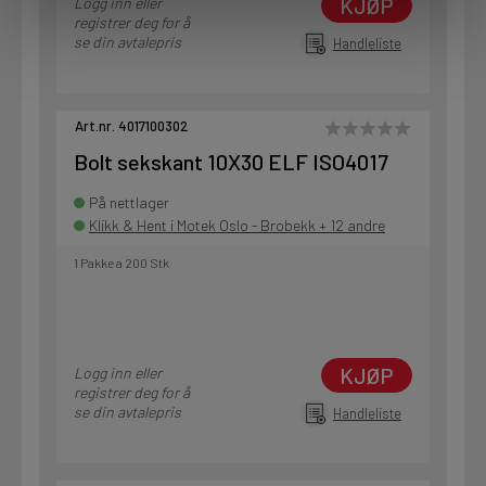
KJØP
Logg inn eller
registrer deg for å
se din avtalepris
Handleliste
Art.nr. 4017100302
Bolt sekskant 10X30 ELF ISO4017
På nettlager
Klikk & Hent i Motek Oslo - Brobekk + 12 andre
1 Pakke a 200 Stk
KJØP
Logg inn eller
registrer deg for å
se din avtalepris
Handleliste