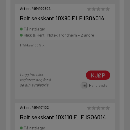
Art.nr. 4014100902
Bolt sekskant 10X90 ELF ISO4014
På nettlager
Klikk & Hent i Motek Trondheim + 2 andre
1 Pakke a 100 Stk
KJØP
Logg inn eller
registrer deg for å
se din avtalepris
Handleliste
Art.nr. 4014101102
Bolt sekskant 10X110 ELF ISO4014
På nettlager