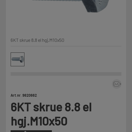
Kjemi, vindsperre og branntetting
Mine henvendelser
Installasjon
6KT skrue 8.8 el hgj.M10x50
Prislister
Annet
Firmainformasjon
Tjenester
Prosjekter
Art.nr. 9620662
6KT skrue 8.8 el
LOGG UT
Fag
hgj.M10x50