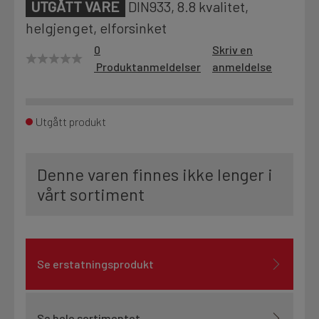
UTGÅTT VARE
DIN933, 8.8 kvalitet,
Motek
helgjenget, elforsinket
0
Skriv en
Produktanmeldelser
anmeldelse
Finn butikk
Kontakt og åpningstider
Utgått produkt
Kontakt
Denne varen finnes ikke lenger i
Fra rådgivning til sporing av ordre
vårt sortiment
Kampanjer
Kvalitetsprodukter til ekstra gode priser
Se erstatningsprodukt
Produktnyheter
Siste nytt om dine favorittprodukter
Se hele sortimentet