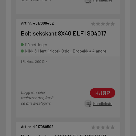
Art.nr. 4017080402
Bolt sekskant 8X40 ELF ISO4017
På nettlager
Klikk & Hent i Motek Oslo - Brobekk + 4 andre
1 Pakke a 200 Stk
KJØP
Logg inn eller
registrer deg for å
se din avtalepris
Handleliste
Art.nr. 4017080502