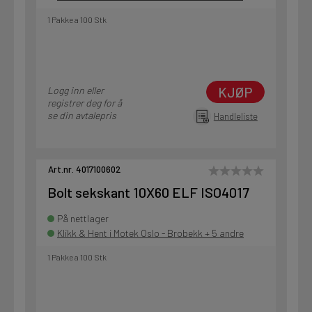
1 Pakke a 100 Stk
KJØP
Logg inn eller
registrer deg for å
se din avtalepris
Handleliste
Art.nr. 4017100602
Bolt sekskant 10X60 ELF ISO4017
På nettlager
Klikk & Hent i Motek Oslo - Brobekk + 5 andre
1 Pakke a 100 Stk