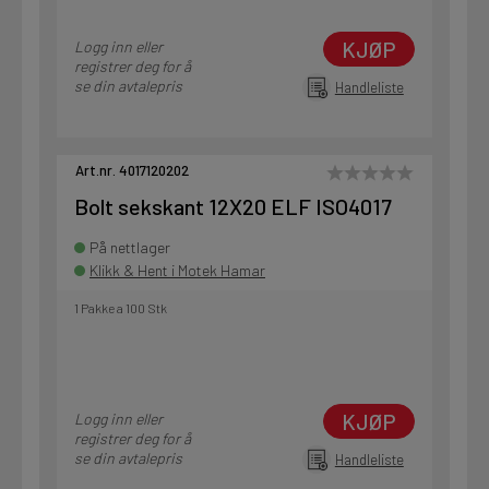
KJØP
Logg inn eller
registrer deg for å
se din avtalepris
Handleliste
Art.nr. 4017120202
Bolt sekskant 12X20 ELF ISO4017
På nettlager
Klikk & Hent i Motek Hamar
1 Pakke a 100 Stk
KJØP
Logg inn eller
registrer deg for å
se din avtalepris
Handleliste