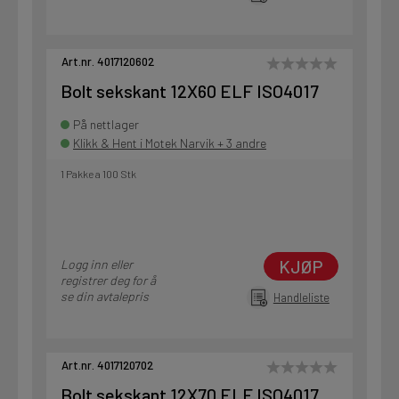
Art.nr. 4017120602
Bolt sekskant 12X60 ELF ISO4017
På nettlager
Klikk & Hent i Motek Narvik + 3 andre
1 Pakke a 100 Stk
KJØP
Logg inn eller
registrer deg for å
se din avtalepris
Handleliste
Art.nr. 4017120702
Bolt sekskant 12X70 ELF ISO4017