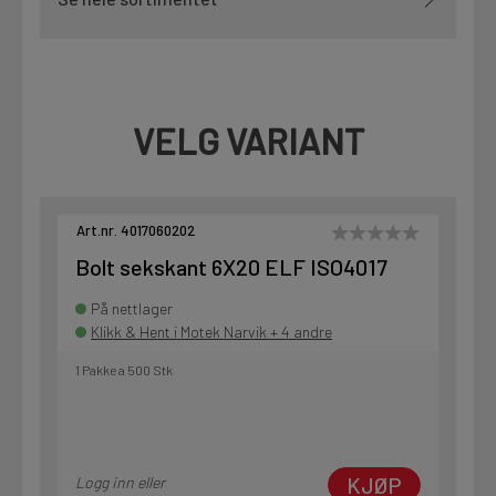
VELG VARIANT
Art.nr. 4017060202
Bolt sekskant 6X20 ELF ISO4017
På nettlager
Klikk & Hent i Motek Narvik + 4 andre
1 Pakke a 500 Stk
KJØP
Logg inn eller