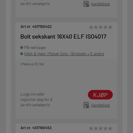
se din avtalepris
Handleliste
Art.nr. 4017160402
Bolt sekskant 16X40 ELF ISO4017
På nettlager
Klikk & Hent i Motek Oslo - Brobekk + 5 andre
1 Pakke a 25 Stk
KJØP
Logg inn eller
registrer deg for å
se din avtalepris
Handleliste
Art.nr. 4017160452