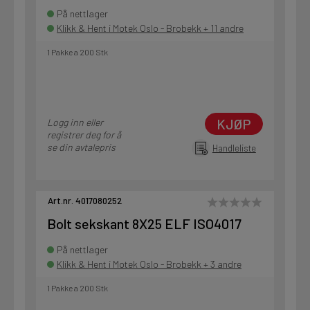
På nettlager
Klikk & Hent i Motek Oslo - Brobekk + 11 andre
1 Pakke a 200 Stk
KJØP
Logg inn eller
registrer deg for å
se din avtalepris
Handleliste
Art.nr. 4017080252
Bolt sekskant 8X25 ELF ISO4017
På nettlager
Klikk & Hent i Motek Oslo - Brobekk + 3 andre
1 Pakke a 200 Stk