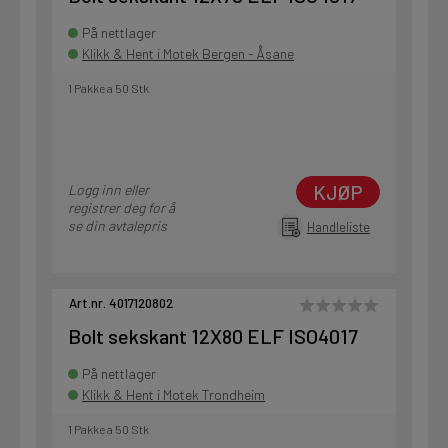
På nettlager
Klikk & Hent i Motek Bergen - Åsane
1 Pakke a 50 Stk
KJØP
Logg inn eller
registrer deg for å
se din avtalepris
Handleliste
Art.nr. 4017120802
Bolt sekskant 12X80 ELF ISO4017
På nettlager
Klikk & Hent i Motek Trondheim
1 Pakke a 50 Stk