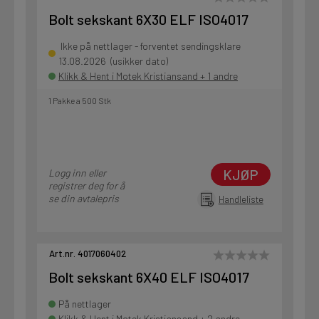
Bolt sekskant 6X30 ELF ISO4017
Ikke på nettlager - forventet sendingsklare
13.08.2026 (usikker dato)
Klikk & Hent i Motek Kristiansand + 1 andre
1 Pakke a 500 Stk
KJØP
Logg inn eller
registrer deg for å
se din avtalepris
Handleliste
Art.nr. 4017060402
Bolt sekskant 6X40 ELF ISO4017
På nettlager
Klikk & Hent i Motek Kristiansand + 2 andre