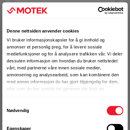
Bolt sekskant 8X120 ELF ISO4017
På nettlager
Klikk & Hent i Motek Bergen - Åsane
Denne nettsiden anvender cookies
1 Pakke a 100 Stk
Vi bruker informasjonskapsler for å gi innhold og
annonser et personlig preg, for å levere sosiale
mediefunksjoner og for å analysere trafikken vår. Vi deler
dessuten informasjon om hvordan du bruker nettstedet
KJØP
Logg inn eller
vårt, med partnerne våre innen sosiale medier,
registrer deg for å
se din avtalepris
Handleliste
annonsering og analysearbeid, som kan kombinere den
med annen informasjon du har gjort tilgjengelig for dem,
eller som de har samlet inn gjennom din bruk av
tjenestene deres.
Art.nr. 4017100202
Bolt sekskant 10X20 ELF ISO4017
Samtykkevalg
Nødvendig
På nettlager
Klikk & Hent i Motek Narvik + 5 andre
Egenskaper