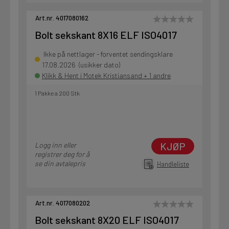
Art.nr. 4017080162
Bolt sekskant 8X16 ELF ISO4017
Ikke på nettlager - forventet sendingsklare
17.08.2026 (usikker dato)
Klikk & Hent i Motek Kristiansand + 1 andre
1 Pakke a 200 Stk
KJØP
Logg inn eller
registrer deg for å
se din avtalepris
Handleliste
Art.nr. 4017080202
Bolt sekskant 8X20 ELF ISO4017