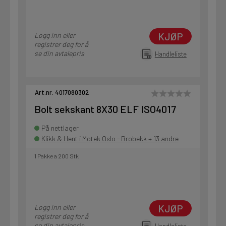
KJØP
Logg inn eller
registrer deg for å
se din avtalepris
Handleliste
Art.nr. 4017080302
Bolt sekskant 8X30 ELF ISO4017
På nettlager
Klikk & Hent i Motek Oslo - Brobekk + 13 andre
1 Pakke a 200 Stk
KJØP
Logg inn eller
registrer deg for å
se din avtalepris
Handleliste