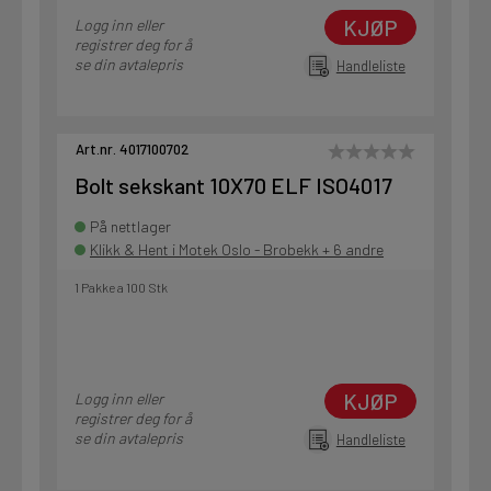
KJØP
Logg inn eller
registrer deg for å
se din avtalepris
Handleliste
Art.nr. 4017100702
Bolt sekskant 10X70 ELF ISO4017
På nettlager
Klikk & Hent i Motek Oslo - Brobekk + 6 andre
1 Pakke a 100 Stk
KJØP
Logg inn eller
registrer deg for å
se din avtalepris
Handleliste