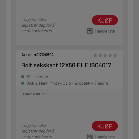
KJØP
Logg inn eller
registrer deg for å
se din avtalepris
Handleliste
Art.nr. 4017120502
Bolt sekskant 12X50 ELF ISO4017
På nettlager
Klikk & Hent i Motek Oslo - Brobekk + 7 andre
1 Pakke a 100 Stk
KJØP
Logg inn eller
registrer deg for å
se din avtalepris
Handleliste