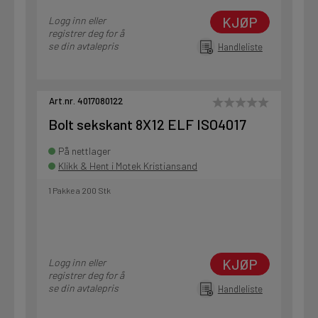
KJØP
Logg inn eller
registrer deg for å
se din avtalepris
Handleliste
Art.nr. 4017080122
Bolt sekskant 8X12 ELF ISO4017
På nettlager
Klikk & Hent i Motek Kristiansand
1 Pakke a 200 Stk
KJØP
Logg inn eller
registrer deg for å
se din avtalepris
Handleliste