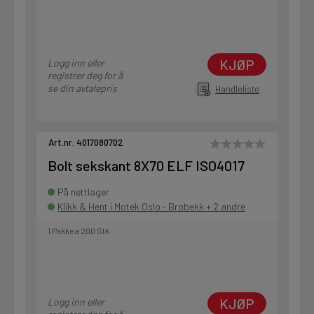
KJØP
Logg inn eller
registrer deg for å
se din avtalepris
Handleliste
Art.nr. 4017080702
Bolt sekskant 8X70 ELF ISO4017
På nettlager
Klikk & Hent i Motek Oslo - Brobekk + 2 andre
1 Pakke a 200 Stk
KJØP
Logg inn eller