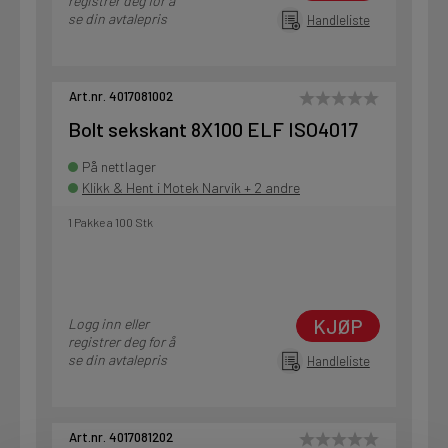
registrer deg for å
se din avtalepris
Handleliste
Art.nr. 4017081002
Bolt sekskant 8X100 ELF ISO4017
På nettlager
Klikk & Hent i Motek Narvik + 2 andre
1 Pakke a 100 Stk
KJØP
Logg inn eller
registrer deg for å
se din avtalepris
Handleliste
Art.nr. 4017081202