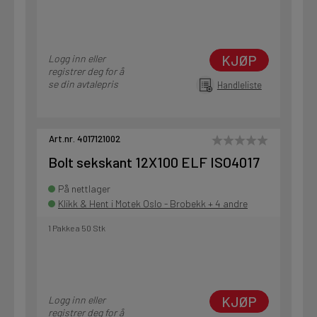
KJØP
Logg inn eller
registrer deg for å
se din avtalepris
Handleliste
Art.nr. 4017121002
Bolt sekskant 12X100 ELF ISO4017
På nettlager
Klikk & Hent i Motek Oslo - Brobekk + 4 andre
1 Pakke a 50 Stk
KJØP
Logg inn eller
registrer deg for å