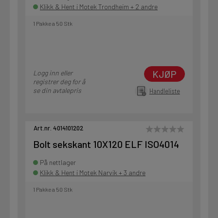
Klikk & Hent i Motek Trondheim + 2 andre
1 Pakke a 50 Stk
KJØP
Logg inn eller
registrer deg for å
se din avtalepris
Handleliste
Art.nr. 4014101202
Bolt sekskant 10X120 ELF ISO4014
På nettlager
Klikk & Hent i Motek Narvik + 3 andre
1 Pakke a 50 Stk