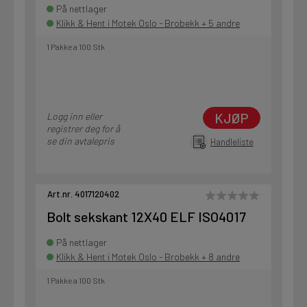
På nettlager
Klikk & Hent i Motek Oslo - Brobekk + 5 andre
1 Pakke a 100 Stk
KJØP
Logg inn eller
registrer deg for å
se din avtalepris
Handleliste
Art.nr. 4017120402
Bolt sekskant 12X40 ELF ISO4017
På nettlager
Klikk & Hent i Motek Oslo - Brobekk + 8 andre
1 Pakke a 100 Stk