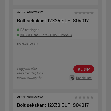
Art.nr. 4017120252
Bolt sekskant 12X25 ELF ISO4017
På nettlager
Klikk & Hent i Motek Oslo - Brobekk
1 Pakke a 100 Stk
KJØP
Logg inn eller
registrer deg for å
se din avtalepris
Handleliste
Art.nr. 4017120302
Bolt sekskant 12X30 ELF ISO4017