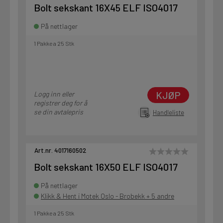
Bolt sekskant 16X45 ELF ISO4017
På nettlager
1 Pakke a 25 Stk
KJØP
Logg inn eller
registrer deg for å
se din avtalepris
Handleliste
Art.nr. 4017160502
Bolt sekskant 16X50 ELF ISO4017
På nettlager
Klikk & Hent i Motek Oslo - Brobekk + 5 andre
1 Pakke a 25 Stk